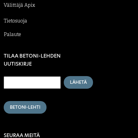
Välittäjä Apix
Tietosuoja
Palaute
TILAA BETONI-LEHDEN
UUTISKIRJE
LÄHETÄ
BETONI-LEHTI
SEURAA MEITÄ