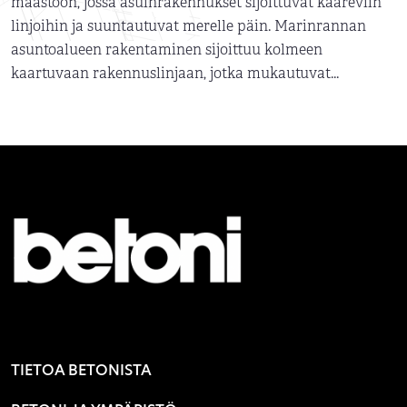
maastoon, jossa asuinrakennukset sijoittuvat kaareviin
linjoihin ja suuntautuvat merelle päin. Marinrannan
asuntoalueen rakentaminen sijoittuu kolmeen
kaartuvaan rakennuslinjaan, jotka mukautuvat...
TIETOA BETONISTA