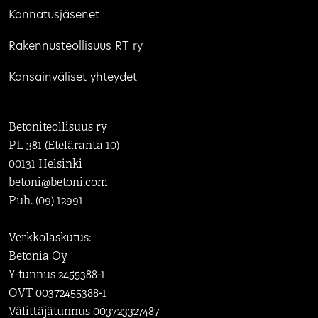
Kannatusjäsenet
Rakennusteollisuus RT ry
Kansainväliset yhteydet
Betoniteollisuus ry
PL 381 (Eteläranta 10)
00131 Helsinki
betoni@betoni.com
Puh. (09) 12991
Verkkolaskutus:
Betonia Oy
Y-tunnus 2455388-1
OVT 00372455388-1
Välittäjätunnus 003723327487