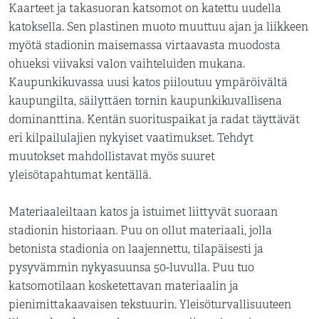
Kaarteet ja takasuoran katsomot on katettu uudella
katoksella. Sen plastinen muoto muuttuu ajan ja liikkeen
myötä stadionin maisemassa virtaavasta muodosta
ohueksi viivaksi valon vaihteluiden mukana.
Kaupunkikuvassa uusi katos piiloutuu ympäröivältä
kaupungilta, säilyttäen tornin kaupunkikuvallisena
dominanttina. Kentän suorituspaikat ja radat täyttävät
eri kilpailulajien nykyiset vaatimukset. Tehdyt
muutokset mahdollistavat myös suuret
yleisötapahtumat kentällä.
Materiaaleiltaan katos ja istuimet liittyvät suoraan
stadionin historiaan. Puu on ollut materiaali, jolla
betonista stadionia on laajennettu, tilapäisesti ja
pysyvämmin nykyasuunsa 50-luvulla. Puu tuo
katsomotilaan kosketettavan materiaalin ja
pienimittakaavaisen tekstuurin. Yleisöturvallisuuteen