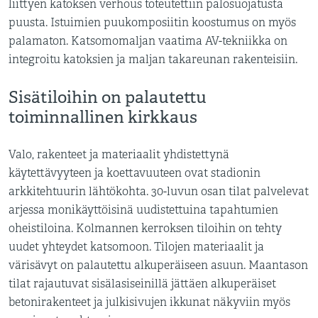
liittyen katoksen verhous toteutettiin palosuojatusta
puusta. Istuimien puukomposiitin koostumus on myös
palamaton. Katsomomaljan vaatima AV-tekniikka on
integroitu katoksien ja maljan takareunan rakenteisiin.
Sisätiloihin on palautettu
toiminnallinen kirkkaus
Valo, rakenteet ja materiaalit yhdistettynä
käytettävyyteen ja koettavuuteen ovat stadionin
arkkitehtuurin lähtökohta. 30-luvun osan tilat palvelevat
arjessa monikäyttöisinä uudistettuina tapahtumien
oheistiloina. Kolmannen kerroksen tiloihin on tehty
uudet yhteydet katsomoon. Tilojen materiaalit ja
värisävyt on palautettu alkuperäiseen asuun. Maantason
tilat rajautuvat sisälasiseinillä jättäen alkuperäiset
betonirakenteet ja julkisivujen ikkunat näkyviin myös