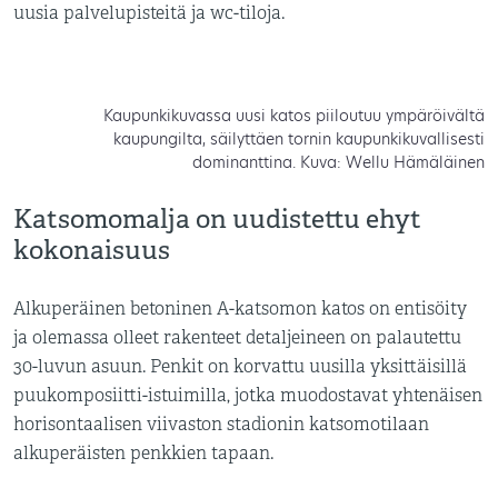
uusia palvelupisteitä ja wc-tiloja.
Kaupunkikuvassa uusi katos piiloutuu ympäröivältä
kaupungilta, säilyttäen tornin kaupunkikuvallisesti
dominanttina. Kuva: Wellu Hämäläinen
Katsomomalja on uudistettu ehyt
kokonaisuus
Alkuperäinen betoninen A-katsomon katos on entisöity
ja olemassa olleet rakenteet detaljeineen on palautettu
30-luvun asuun. Penkit on korvattu uusilla yksittäisillä
puukomposiitti-istuimilla, jotka muodostavat yhtenäisen
horisontaalisen viivaston stadionin katsomotilaan
alkuperäisten penkkien tapaan.