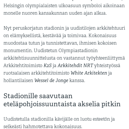
Helsingin olympialaisten ulkoasuun symboloi aikoinaan
monelle nuoren kansakunnan uuden ajan alkua.
Nyt peruskorjatun stadionin ja uudistilojen arkkitehtuuri
on elämyksellistä, kestävää ja toimivaa. Kokonaisuus
muodostaa tutun ja tunnistettavan, ihmisen kokoisen
monumentin. Uudistetun Olympiastadionin
arkkitehtisuunnittelusta on vastannut työyhteenliittymä
K2S
Arkkitehdit NRT
Arkkitehtitoimisto
ja
yhteistyössä
White Arkitekten
ruotsalaisen arkkitehtitoimisto
ja
Wessel de Jonge
hollantilaisen
kanssa.
Stadionille saavutaan
eteläpohjoissuuntaista akselia pitkin
Uudistetulla stadionilla kävijälle on luotu esteetön ja
selkeästi hahmotettava kokonaisuus.