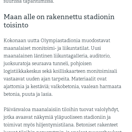
suurissa tapahtumissa.
Maan alle on rakennettu stadionin
toisinto
Kokonaan uutta Olympiastadionia muodostavat
maanalaiset monitoimi- ja liikuntatilat. Uusi
maanalainen läntinen liikuntagalleria, auditorio,
juoksuratoja seuraava tunneli, pohjoisen
logistiikkakeskus sekä koilliskaarteen monitoimisali
vastaavat uuden ajan tarpeita. Materiaalit ovat
ajattomia ja kestäviä; valkobetonia, vaalean harmaata
betonia, puuta ja lasia.
Päivänvaloa maanalaisiin tiloihin tuovat valolyhdyt,
jotka avaavat näkymiä yläpuoliseen stadioniin ja
toimivat myös hiljentymistilana. Betoniset rakenteet