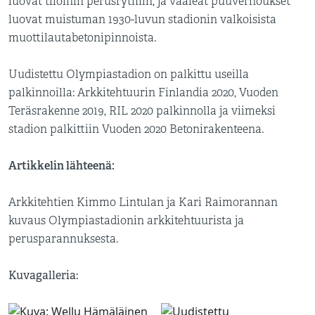
luovat tiloihin perusrytmin, ja vaaleat puuverhoukset
luovat muistuman 1930-luvun stadionin valkoisista
muottilautabetonipinnoista.
Uudistettu Olympiastadion on palkittu useilla
palkinnoilla: Arkkitehtuurin Finlandia 2020, Vuoden
Teräsrakenne 2019, RIL 2020 palkinnolla ja viimeksi
stadion palkittiin Vuoden 2020 Betonirakenteena.
Artikkelin lähteenä:
Arkkitehtien Kimmo Lintulan ja Kari Raimorannan
kuvaus Olympiastadionin arkkitehtuurista ja
perusparannuksesta.
Kuvagalleria: