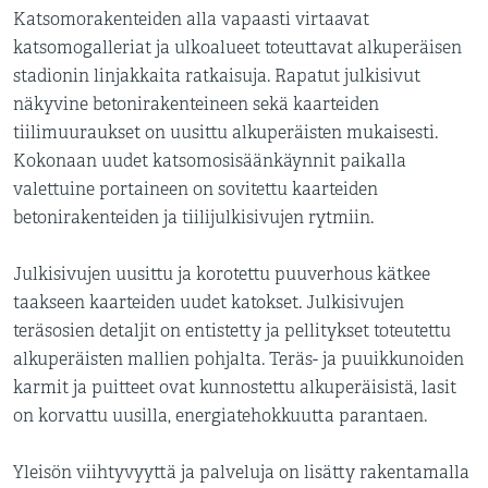
Katsomorakenteiden alla vapaasti virtaavat
katsomogalleriat ja ulkoalueet toteuttavat alkuperäisen
stadionin linjakkaita ratkaisuja. Rapatut julkisivut
näkyvine betonirakenteineen sekä kaarteiden
tiilimuuraukset on uusittu alkuperäisten mukaisesti.
Kokonaan uudet katsomosisäänkäynnit paikalla
valettuine portaineen on sovitettu kaarteiden
betonirakenteiden ja tiilijulkisivujen rytmiin.
Julkisivujen uusittu ja korotettu puuverhous kätkee
taakseen kaarteiden uudet katokset. Julkisivujen
teräsosien detaljit on entistetty ja pellitykset toteutettu
alkuperäisten mallien pohjalta. Teräs- ja puuikkunoiden
karmit ja puitteet ovat kunnostettu alkuperäisistä, lasit
on korvattu uusilla, energiatehokkuutta parantaen.
Yleisön viihtyvyyttä ja palveluja on lisätty rakentamalla