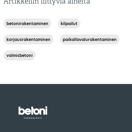
Artikkeliin liittyviä aiheita
,
,
betonirakentaminen
kilpailut
,
,
korjausrakentaminen
paikallavalurakentaminen
valmisbetoni