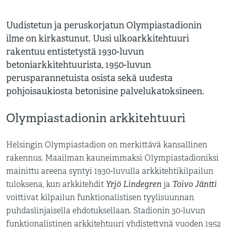
Uudistetun ja peruskorjatun Olympiastadionin
ilme on kirkastunut. Uusi ulkoarkkitehtuuri
rakentuu entistetystä 1930-luvun
betoniarkkitehtuurista, 1950-luvun
perusparannetuista osista sekä uudesta
pohjoisaukiosta betonisine palvelukatoksineen.
Olympiastadionin arkkitehtuuri
Helsingin Olympiastadion on merkittävä kansallinen
rakennus. Maailman kauneimmaksi Olympiastadioniksi
mainittu areena syntyi 1930-luvulla arkkitehtikilpailun
Yrjö Lindegren
Toivo Jäntti
tuloksena, kun arkkitehdit
ja
voittivat kilpailun funktionalistisen tyylisuunnan
puhdaslinjaisella ehdotuksellaan. Stadionin 30-luvun
funktionalistinen arkkitehtuuri yhdistettynä vuoden 1952