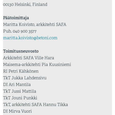
00130 Helsinki, Finland
Päätoimittaja
Maritta Koivisto, arkkitehti SAFA
Puh. 040 900 3577
maritta.koivisto@betoni.com
Toimitusneuvosto
Arkkitehti SAFA Ville Hara
Maisema-arkkitehti Pia Kuusiniemi
RI Petri Kähkönen
TkT Jukka Lahdensivu
DI Ari Mantila
TkT Jussi Mattila
TkT Jouni Punkki
TkT, arkkitehti SAFA Hannu Tikka
DI Mirva Vuori