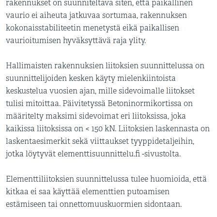
rakennukset on suunniteltava siten, että paikallinen
vaurio ei aiheuta jatkuvaa sortumaa, rakennuksen
kokonaisstabiliteetin menetystä eikä paikallisen
vaurioitumisen hyväksyttävä raja ylity.
Hallimaisten rakennuksien liitoksien suunnittelussa on
suunnittelijoiden kesken käyty mielenkiintoista
keskustelua vuosien ajan, mille sidevoimalle liitokset
tulisi mitoittaa. Päivitetyssä Betoninormikortissa on
määritelty maksimi sidevoimat eri liitoksissa, joka
kaikissa liitoksissa on < 150 kN. Liitoksien laskennasta on
laskentaesimerkit sekä viittaukset tyyppidetaljeihin,
jotka löytyvät elementtisuunnittelu.fi -sivustolta.
Elementtiliitoksien suunnittelussa tulee huomioida, että
kitkaa ei saa käyttää elementtien putoamisen
estämiseen tai onnettomuuskuormien sidontaan.