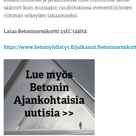
ankkuroimisessa ja jatkamisessa tulee huomioida samat
säännöt kuin muissakin raudoituksissa elementtiliitosten
riittävän sitkeyden takaamiseksi.
Lataa Betoninormikortti 23EC täältä:
https://www.betoniyhdistys.fi/julkaisut/betoninormikort