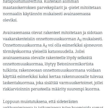
hätäpoistumisreittinä. Kuitenkin alimman
maatasokerroksen parvekepilarit ja -pielet mitoitetaan
normaalin käytännön mukaisesti avainasemassa
oleviksi.
Avainasemassa olevat rakenteet mitoitetaan ja sidotaan
vaakarakenteisiin onnettomuuskuorman A
mukaisesti.
d
Onnettomuuskuorma A
voi olla esimerkiksi ajoneuvon
d
törmäyskuorma yleisellä katuosuudella. Jollei
avainasemassa olevalle rakenteelle löydy selkeätä
onnettomuuskuormaa, löytyy Betoninormikortista
tulkinta; rakenneosan onnettomuuskuormana voidaan
käyttää esimerkiksi kaksi kertaa rakennusosalle tulevaa
laskentakuormaa, joka sisältää varmuuskertoimet, jollei
riskiarvioinnin perusteella määrity suurempi kuorma.
Loppuun muistutuksena, että sideterästen