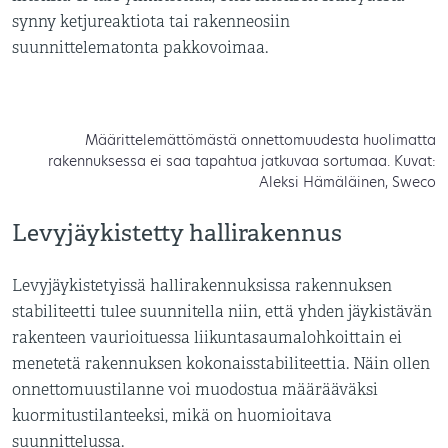
synny ketjureaktiota tai rakenneosiin
suunnittelematonta pakkovoimaa.
Määrittelemättömästä onnettomuudesta huolimatta
rakennuksessa ei saa tapahtua jatkuvaa sortumaa. Kuvat:
Aleksi Hämäläinen, Sweco
Levyjäykistetty hallirakennus
Levyjäykistetyissä hallirakennuksissa rakennuksen
stabiliteetti tulee suunnitella niin, että yhden jäykistävän
rakenteen vaurioituessa liikuntasaumalohkoittain ei
menetetä rakennuksen kokonaisstabiliteettia. Näin ollen
onnettomuustilanne voi muodostua määrääväksi
kuormitustilanteeksi, mikä on huomioitava
suunnittelussa.