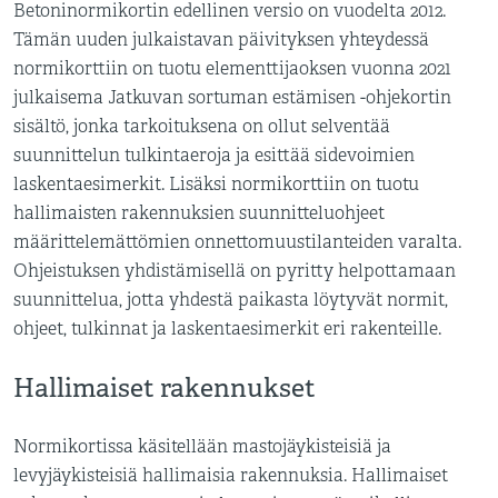
Betoninormikortin edellinen versio on vuodelta 2012.
Tämän uuden julkaistavan päivityksen yhteydessä
normikorttiin on tuotu elementtijaoksen vuonna 2021
julkaisema Jatkuvan sortuman estämisen -ohjekortin
sisältö, jonka tarkoituksena on ollut selventää
suunnittelun tulkintaeroja ja esittää sidevoimien
laskentaesimerkit. Lisäksi normikorttiin on tuotu
hallimaisten rakennuksien suunnitteluohjeet
määrittelemättömien onnettomuustilanteiden varalta.
Ohjeistuksen yhdistämisellä on pyritty helpottamaan
suunnittelua, jotta yhdestä paikasta löytyvät normit,
ohjeet, tulkinnat ja laskentaesimerkit eri rakenteille.
Hallimaiset rakennukset
Normikortissa käsitellään mastojäykisteisiä ja
levyjäykisteisiä hallimaisia rakennuksia. Hallimaiset