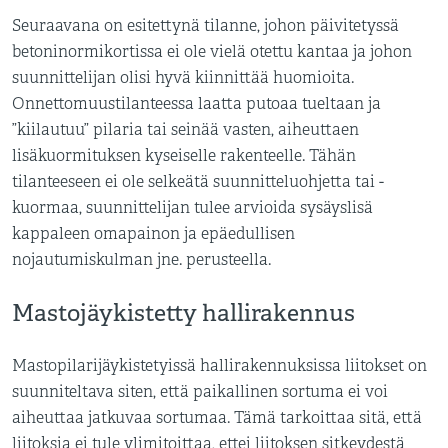
Seuraavana on esitettynä tilanne, johon päivitetyssä
betoninormikortissa ei ole vielä otettu kantaa ja johon
suunnittelijan olisi hyvä kiinnittää huomioita.
Onnettomuustilanteessa laatta putoaa tueltaan ja
”kiilautuu” pilaria tai seinää vasten, aiheuttaen
lisäkuormituksen kyseiselle rakenteelle. Tähän
tilanteeseen ei ole selkeätä suunnitteluohjetta tai -
kuormaa, suunnittelijan tulee arvioida sysäyslisä
kappaleen omapainon ja epäedullisen
nojautumiskulman jne. perusteella.
Mastojäykistetty hallirakennus
Mastopilarijäykistetyissä hallirakennuksissa liitokset on
suunniteltava siten, että paikallinen sortuma ei voi
aiheuttaa jatkuvaa sortumaa. Tämä tarkoittaa sitä, että
liitoksia ei tule ylimitoittaa, ettei liitoksen sitkeydestä