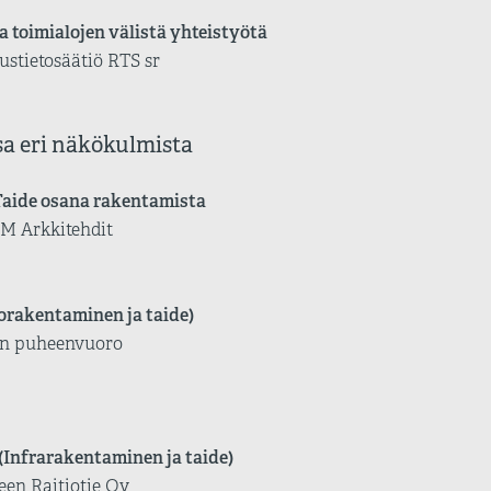
ja toimialojen välistä yhteistyötä
ustietosäätiö RTS sr
a eri näkökulmista
Taide osana rakentamista
MM Arkkitehdit
lorakentaminen ja taide)
jan puheenvuoro
(Infrarakentaminen ja taide)
een Raitiotie Oy