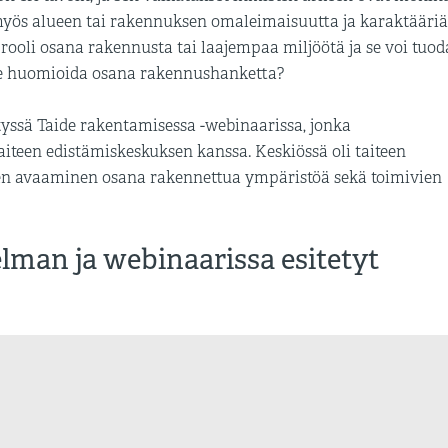
, myös alueen tai rakennuksen omaleimaisuutta ja karaktääriä
 rooli osana rakennusta tai laajempaa miljöötä ja se voi tuod
ee huomioida osana rakennushanketta?
tetyssä Taide rakentamisessa -webinaarissa, jonka
aiteen edistämiskeskuksen kanssa. Keskiössä oli taiteen
ten avaaminen osana rakennettua ympäristöä sekä toimivien
lman ja webinaarissa esitetyt