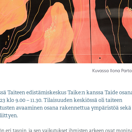
Kuvassa Ilona Partase
össä Taiteen edistämiskeskus Taike:n kanssa Taide osan
klo 9.00 – 11.30. Tilaisuuden keskiössä oli taiteen
utusten avaaminen osana rakennettua ympäristöä sekä
iittyen.
 eri tavoin, ja sen vaikutukset ihmisten arkeen ovat monina