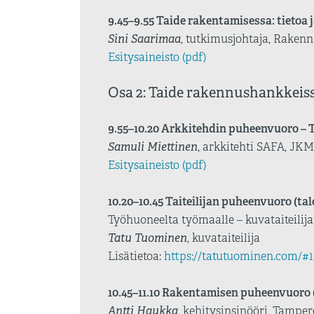
9.45–9.55 Taide rakentamisessa: tietoa 
Sini Saarimaa
, tutkimusjohtaja, Rakenn
Esitysaineisto (pdf)
Osa 2: Taide rakennushankkeiss
9.55–10.20 Arkkitehdin puheenvuoro – 
Samuli Miettinen
, arkkitehti SAFA, JK
Esitysaineisto (pdf)
10.20–10.45 Taiteilijan puheenvuoro (ta
Työhuoneelta työmaalle – kuvataiteili
Tatu Tuominen
, kuvataiteilija
Lisätietoa:
https://tatutuominen.com/#1
10.45–11.10 Rakentamisen puheenvuoro 
Antti Haukka
, kehitysinsinööri, Tamper