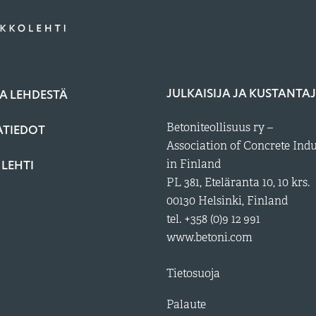
JULKAISIJA JA KUSTANTA
A LEHDESTÄ
Betoniteollisuus ry –
ATIEDOT
Association of Concrete Ind
 LEHTI
in Finland
PL 381, Eteläranta 10, 10 krs.
00130 Helsinki, Finland
tel. +358 (0)9 12 991
www.betoni.com
Tietosuoja
Palaute