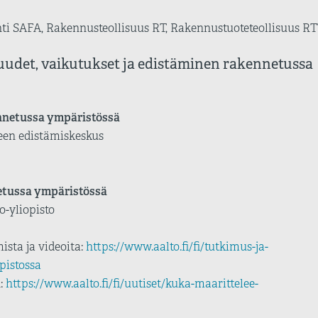
ehti SAFA, Rakennusteollisuus RT, Rakennustuoteteollisuus R
suudet, vaikutukset ja edistäminen rakennetussa
ennetussa ympäristössä
iteen edistämiskeskus
netussa ympäristössä
to-yliopisto
ista ja videoita:
https://www.aalto.fi/fi/tutkimus-ja-
pistossa
n:
https://www.aalto.fi/fi/uutiset/kuka-maarittelee-