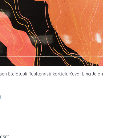
n Etelätuuli-Tuultenristi kortteli. Kuva: Lina Jelan
a
iset.