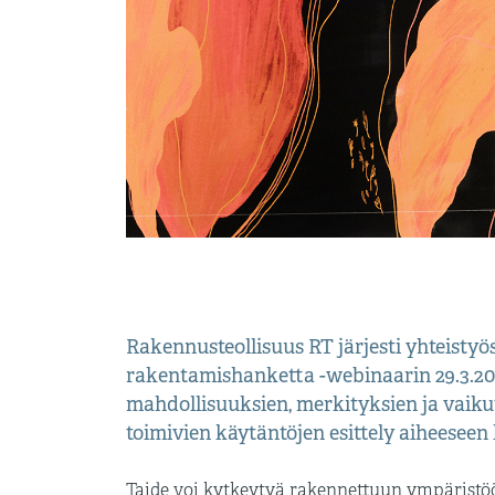
Rakennusteollisuus RT järjesti yhteisty
rakentamishanketta -webinaarin 29.3.2023 
mahdollisuuksien, merkityksien ja vaik
toimivien käytäntöjen esittely aiheeseen l
Taide voi kytkeytyä rakennettuun ympäristöön