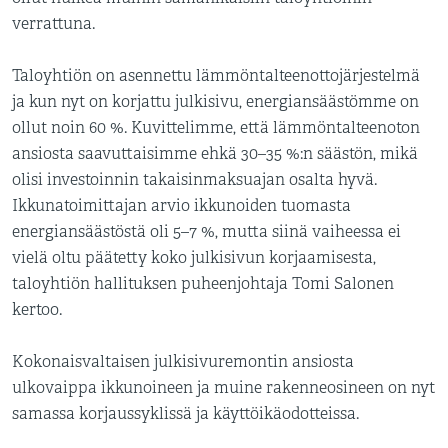
verrattuna.
Taloyhtiön on asennettu lämmöntalteenottojärjestelmä
ja kun nyt on korjattu julkisivu, energiansäästömme on
ollut noin 60 %. Kuvittelimme, että lämmöntalteenoton
ansiosta saavuttaisimme ehkä 30–35 %:n säästön, mikä
olisi investoinnin takaisinmaksuajan osalta hyvä.
Ikkunatoimittajan arvio ikkunoiden tuomasta
energiansäästöstä oli 5–7 %, mutta siinä vaiheessa ei
vielä oltu päätetty koko julkisivun korjaamisesta,
taloyhtiön hallituksen puheenjohtaja Tomi Salonen
kertoo.
Kokonaisvaltaisen julkisivuremontin ansiosta
ulkovaippa ikkunoineen ja muine rakenneosineen on nyt
samassa korjaussyklissä ja käyttöikäodotteissa.