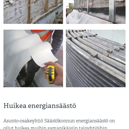
Huikea energiansäästö
Asunto-osakeyhtiö Säästökonnun energiansäästö on
ollut huikea muihin samanikäisiin taloyhtiöihin