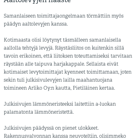
Samanlaiseen toimittajaongelmaan törmättiin myös
päädyn aaltolevyjen kanssa.
Kotimaasta olisi löytynyt täsmälleen samanlaisella
aallolla tehtyjä levyjä. Räystäsliitos on kuitenkin sillä
tavoin erikoinen, että liitoksen toteuttamiseksi tarvitaan
räystään alle taipuva harjakappale. Sellaista eivät
kotimaiset levytoimittajat kyenneet toimittamaan, joten
sekin tuli julkisivulevyjen lailla maahantuojana
toimineen Arliko Oy:n kautta, Pietiläinen kertaa.
Julkisivujen lämmöneristeeksi laitettiin a-luokan
palamatonta lämmöneristettä.
Julkisivujen päädyssä on pienet ulokkeet.
Rakennusvalvonnan kanssa neuvoteltiin, olisimmeko