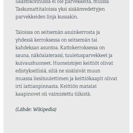
Säästökonnussa ei ole parvekkeita, muissa
Taskumattitaloissa yksi sisäänvedettyjen
parvekkeiden linja kussakin.
Taloissa on seitsemän asuinkerrosta ja
yhdessä kerroksessa on seitsemän tai
kahdeksan asuntoa. Kattokerroksessa on
sauna, näköalaterassi, tuuletusparvekkeet ja
kuivaushuoneet. Huoneistojen keittiöt olivat
edistyksellisiä, sillä ne sisälsivät muun
muassa liesituulettimen ja keittiökaapit olivat
irti lattianpinnasta. Keittiön matalat
kaapinovet oli valmistettu tiikistä.
(Lähde: Wikipedia)