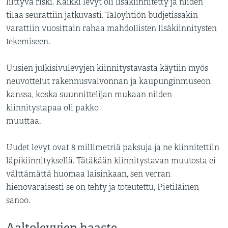
liittyvä riski. Kaikki levyt oli lisäkiinnitetty ja niiden
tilaa seurattiin jatkuvasti. Taloyhtiön budjetissakin
varattiin vuosittain rahaa mahdollisten lisäkiinnitysten
tekemiseen.
Uusien julkisivulevyjen kiinnitystavasta käytiin myös
neuvottelut rakennusvalvonnan ja kaupunginmuseon
kanssa, koska suunnittelijan mukaan niiden
kiinnitystapaa oli pakko
muuttaa.
Uudet levyt ovat 8 millimetriä paksuja ja ne kiinnitettiin
läpikiinnityksellä. Tätäkään kiinnitystavan muutosta ei
välttämättä huomaa laisinkaan, sen verran
hienovaraisesti se on tehty ja toteutettu, Pietiläinen
sanoo.
Aaltolevyjen haaste