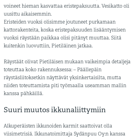
voineet hieman kasvattaa eristepaksuutta. Vesikatto oli
uusittu aikaisemmin.
Eristeiden vuoksi olisimme joutuneet purkamaan
kattorakenteita, koska eristepaksuuden lisääntymisen
vuoksi räystään paikkaa olisi pitänyt muuttaa. Siitä
kuitenkin luovuttiin, Pietiläinen jatkaa.
Räystäät olivat Pietiläisen mukaan vaikeimpia detaljeja
toteuttaa koko rakennuksessa: – Päällepäin
räystäsliitoksetkin näyttävät yksinkertaisilta, mutta
niiden toteuttamista piti työmaalla useamman mallin
kanssa pähkäillä.
Suuri muutos ikkunaliittymiin
Alkuperäisten ikkunoiden karmit saattoivat olla
viisimetrisiä. Ikkunatoimittaja Sydänpuu Oy:n kanssa