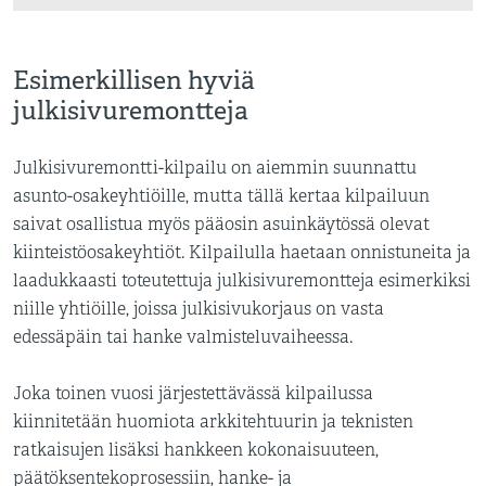
Esimerkillisen hyviä
julkisivuremontteja
Julkisivuremontti-kilpailu on aiemmin suunnattu
asunto-osakeyhtiöille, mutta tällä kertaa kilpailuun
saivat osallistua myös pääosin asuinkäytössä olevat
kiinteistöosakeyhtiöt. Kilpailulla haetaan onnistuneita ja
laadukkaasti toteutettuja julkisivuremontteja esimerkiksi
niille yhtiöille, joissa julkisivukorjaus on vasta
edessäpäin tai hanke valmisteluvaiheessa.
Joka toinen vuosi järjestettävässä kilpailussa
kiinnitetään huomiota arkkitehtuurin ja teknisten
ratkaisujen lisäksi hankkeen kokonaisuuteen,
päätöksentekoprosessiin, hanke- ja