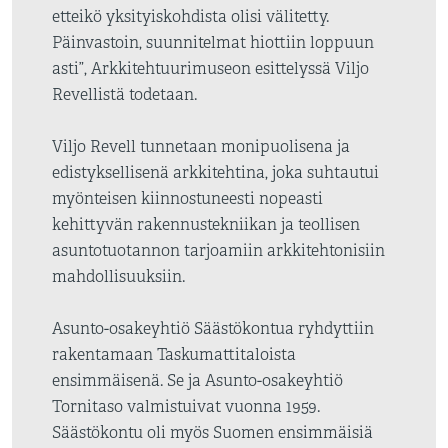
etteikö yksityiskohdista olisi välitetty.
Päinvastoin, suunnitelmat hiottiin loppuun
asti”, Arkkitehtuurimuseon esittelyssä Viljo
Revellistä todetaan.
Viljo Revell tunnetaan monipuolisena ja
edistyksellisenä arkkitehtina, joka suhtautui
myönteisen kiinnostuneesti nopeasti
kehittyvän rakennustekniikan ja teollisen
asuntotuotannon tarjoamiin arkkitehtonisiin
mahdollisuuksiin.
Asunto-osakeyhtiö Säästökontua ryhdyttiin
rakentamaan Taskumattitaloista
ensimmäisenä. Se ja Asunto-osakeyhtiö
Tornitaso valmistuivat vuonna 1959.
Säästökontu oli myös Suomen ensimmäisiä