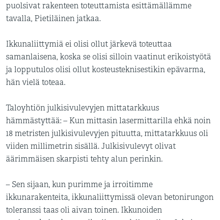
puolsivat rakenteen toteuttamista esittämällämme
tavalla, Pietiläinen jatkaa.
Ikkunaliittymiä ei olisi ollut järkevä toteuttaa
samanlaisena, koska se olisi silloin vaatinut erikoistyötä
ja lopputulos olisi ollut kosteusteknisestikin epävarma,
hän vielä toteaa.
Taloyhtiön julkisivulevyjen mittatarkkuus
hämmästyttää: – Kun mittasin lasermittarilla ehkä noin
18 metristen julkisivulevyjen pituutta, mittatarkkuus oli
viiden millimetrin sisällä. Julkisivulevyt olivat
äärimmäisen skarpisti tehty alun perinkin.
– Sen sijaan, kun purimme ja irroitimme
ikkunarakenteita, ikkunaliittymissä olevan betonirungon
toleranssi taas oli aivan toinen. Ikkunoiden