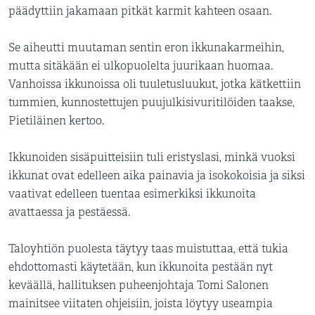
päädyttiin jakamaan pitkät karmit kahteen osaan.
Se aiheutti muutaman sentin eron ikkunakarmeihin,
mutta sitäkään ei ulkopuolelta juurikaan huomaa.
Vanhoissa ikkunoissa oli tuuletusluukut, jotka kätkettiin
tummien, kunnostettujen puujulkisivuritilöiden taakse,
Pietiläinen kertoo.
Ikkunoiden sisäpuitteisiin tuli eristyslasi, minkä vuoksi
ikkunat ovat edelleen aika painavia ja isokokoisia ja siksi
vaativat edelleen tuentaa esimerkiksi ikkunoita
avattaessa ja pestäessä.
Taloyhtiön puolesta täytyy taas muistuttaa, että tukia
ehdottomasti käytetään, kun ikkunoita pestään nyt
keväällä, hallituksen puheenjohtaja Tomi Salonen
mainitsee viitaten ohjeisiin, joista löytyy useampia