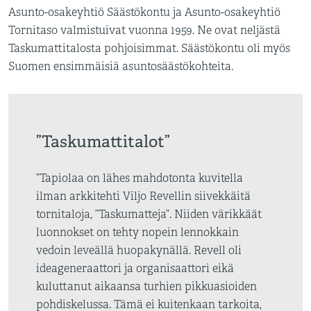
Asunto-osakeyhtiö Säästökontu ja Asunto-osakeyhtiö
Tornitaso valmistuivat vuonna 1959. Ne ovat neljästä
Taskumattitalosta pohjoisimmat. Säästökontu oli myös
Suomen ensimmäisiä asuntosäästökohteita.
”Taskumattitalot”
”Tapiolaa on lähes mahdotonta kuvitella
ilman arkkitehti Viljo Revellin siivekkäitä
tornitaloja, ”Taskumatteja”. Niiden värikkäät
luonnokset on tehty nopein lennokkain
vedoin leveällä huopakynällä. Revell oli
ideageneraattori ja organisaattori eikä
kuluttanut aikaansa turhien pikkuasioiden
pohdiskelussa. Tämä ei kuitenkaan tarkoita,