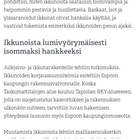
pohdittiin, miten ikkunoista saataisiin toimivampia ja
helpommin pestäviä ja huollettavia. Raskaat, isot ja
yläsaranoidut ikkunat olivat hankalia käyttää, ja
vaativat tukemista esimerkiksi ikkunoiden pesun ajaksi.
Ikkunoista lumivyörymäisesti
isommaksi hankkeeksi
Julkisivu- ja ikkunarakenteille tehtiin tutkimuksia.
Ikkunoiden korjaussuunnitelmia esiteltiin Espoon
kaupungin rakennusvalvonnalle. Koska
Taskumattitalojen alue kuuluu Tapiolan RKY-alueeseen,
jolla on suojelustatus kaavoituksen ja rakennuksen
ulkonäön suhteen, tarvittiin luvan hakemisen
yhteydessä lausunto myös Espoon kaupunginmuseolta.
Muutamista ikkunoista tehtiin malliasennuksetkin