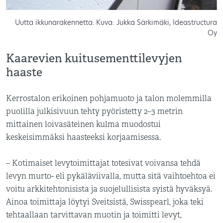
Uutta ikkunarakennetta. Kuva: Jukka Särkimäki, Ideastructura
Oy
Kaarevien kuitusementtilevyjen
haaste
Kerrostalon erikoinen pohjamuoto ja talon molemmilla
puolilla julkisivuun tehty pyöristetty 2–3 metrin
mittainen loivasäteinen kulma muodostui
keskeisimmäksi haasteeksi korjaamisessa.
– Kotimaiset levytoimittajat totesivat voivansa tehdä
levyn murto- eli pykäläviivalla, mutta sitä vaihtoehtoa ei
voitu arkkitehtonisista ja suojelullisista syistä hyväksyä.
Ainoa toimittaja löytyi Sveitsistä, Swisspearl, joka teki
tehtaallaan tarvittavan muotin ja toimitti levyt,