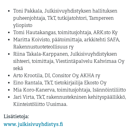
Toni Pakkala, Julkisivuyhdistyksen hallituksen
puheenjohtaja, TkT, tutkijatohtori, Tampereen
yliopisto
Tomi Hautakangas, toimitusjohtaja, ARK:sto Ky
Maritta Koivisto, päätoimittaja, arkkitehti SAFA,
Rakennustuoteteollisuus ry
Riina Takala-Karppanen, Julkisivuyhdistyksen
sihteeri, toimittaja, Viestintäpalvelu Kahvimaa Oy
sekä
Arto Krootila, DI, Consitor Oy, AKHA ry
Eino Rantala, TkT, tietokirjailija Ekosto Oy
Mia Koro-Kanerva, toimitusjohtaja, Isännöintiliitto
Jari Virta, TkT, rakennustekninen kehityspäällikkö,
Kiinteistöliitto Uusimaa.
Lisätietoja:
www. julkisivuyhdistys.fi