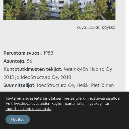
Kuva: Sakari Röyskö
Perustamisvuosi:
1958
Asuntoja:
56
Kuntotutkimusten tekijät:
Matinkylän Huolto Oy
2015 ja IdeaStructura Oy, 2018
Suunnittelijat:
IdeaStructura Oy, Heikki Pietiläinen
(ps, ark), Jukka Reinikainen (rakennesuunnittelu),
Käytämme evästeitä tarjotaksemme sinulle kiinnostavaa sisältöä.
Antti Pakkari (rakennustyömaa)
Voit hyväksyä evästeiden käytön painamalla "Hyväksy" tai
muuttaa asetuksiasi tästä
.
Materiaalitoimittajat:
Profin Sydänpuu Ikkunat ja
Ovet Oy, Swisspearl-kuitusementti -julkisivulevyt,
Hyväksy
maahantuonti Arliko Oy