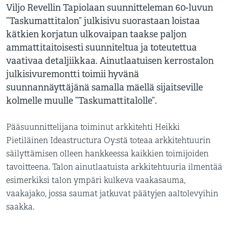
Viljo Revellin Tapiolaan suunnitteleman 60-luvun
”Taskumattitalon” julkisivu suorastaan loistaa
kätkien korjatun ulkovaipan taakse paljon
ammattitaitoisesti suunniteltua ja toteutettua
vaativaa detaljiikkaa. Ainutlaatuisen kerrostalon
julkisivuremontti toimii hyvänä
suunnannäyttäjänä samalla mäellä sijaitseville
kolmelle muulle ”Taskumattitalolle”.
Pääsuunnittelijana toiminut arkkitehti Heikki
Pietiläinen Ideastructura Oy:stä toteaa arkkitehtuurin
säilyttämisen olleen hankkeessa kaikkien toimijoiden
tavoitteena. Talon ainutlaatuista arkkitehtuuria ilmentää
esimerkiksi talon ympäri kulkeva vaakasauma,
vaakajako, jossa saumat jatkuvat päätyjen aaltolevyihin
saakka.