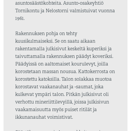
asuntosäästökohteita. Asunto-osakeyhtiö
Tornikontu ja Nelostorni valmistuivat vuonna
1961.
Rakennuksen pohja on tehty
kuusikulmaiseksi. Se on saatu aikaan
rakentamalla julkisivut keskeltä kuperiksi ja
taivuttamalla rakennuksen päädyt koveriksi.
Päädyissä on aaltomaiset kourulevyt, joilla
korostetaan massan nousua. Kattokerrosta on
korostettu katoksilla. Talon solakkaa muotoa
korostavat vaakanauhat ja -saumat, joka
kulkevat ympäri talon. Pitkän julkisivut oli
verhottu mineriittilevyillä, joissa julkisivun
vaakamaisuutta myös puiset ritilät ja
ikkunanauhat voimistivat.