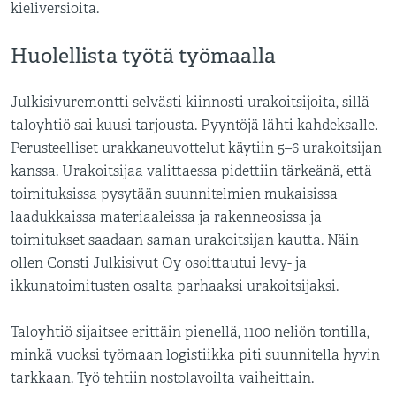
kieliversioita.
Huolellista työtä työmaalla
Julkisivuremontti selvästi kiinnosti urakoitsijoita, sillä
taloyhtiö sai kuusi tarjousta. Pyyntöjä lähti kahdeksalle.
Perusteelliset urakkaneuvottelut käytiin 5–6 urakoitsijan
kanssa. Urakoitsijaa valittaessa pidettiin tärkeänä, että
toimituksissa pysytään suunnitelmien mukaisissa
laadukkaissa materiaaleissa ja rakenneosissa ja
toimitukset saadaan saman urakoitsijan kautta. Näin
ollen Consti Julkisivut Oy osoittautui levy- ja
ikkunatoimitusten osalta parhaaksi urakoitsijaksi.
Taloyhtiö sijaitsee erittäin pienellä, 1100 neliön tontilla,
minkä vuoksi työmaan logistiikka piti suunnitella hyvin
tarkkaan. Työ tehtiin nostolavoilta vaiheittain.