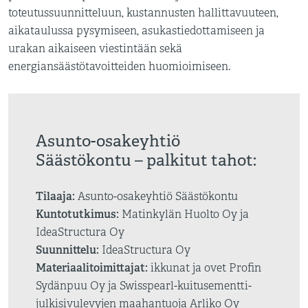
toteutussuunnitteluun, kustannusten hallittavuuteen,
aikataulussa pysymiseen, asukastiedottamiseen ja
urakan aikaiseen viestintään sekä
energiansäästötavoitteiden huomioimiseen.
Asunto-osakeyhtiö
Säästökontu – palkitut tahot:
Tilaaja:
Asunto-osakeyhtiö Säästökontu
Kuntotutkimus:
Matinkylän Huolto Oy ja
IdeaStructura Oy
Suunnittelu:
IdeaStructura Oy
Materiaalitoimittajat:
ikkunat ja ovet Profin
Sydänpuu Oy ja Swisspearl-kuitusementti-
julkisivulevyjen maahantuoja Arliko Oy