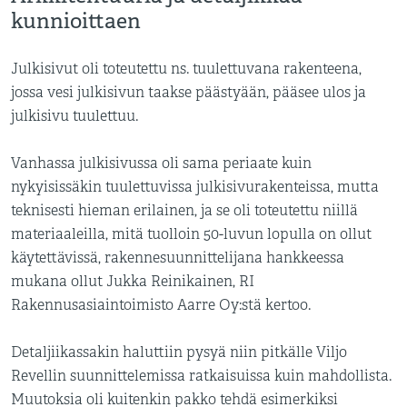
kunnioittaen
Julkisivut oli toteutettu ns. tuulettuvana rakenteena,
jossa vesi julkisivun taakse päästyään, pääsee ulos ja
julkisivu tuulettuu.
Vanhassa julkisivussa oli sama periaate kuin
nykyisissäkin tuulettuvissa julkisivurakenteissa, mutta
teknisesti hieman erilainen, ja se oli toteutettu niillä
materiaaleilla, mitä tuolloin 50-luvun lopulla on ollut
käytettävissä, rakennesuunnittelijana hankkeessa
mukana ollut Jukka Reinikainen, RI
Rakennusasiaintoimisto Aarre Oy:stä kertoo.
Detaljiikassakin haluttiin pysyä niin pitkälle Viljo
Revellin suunnittelemissa ratkaisuissa kuin mahdollista.
Muutoksia oli kuitenkin pakko tehdä esimerkiksi