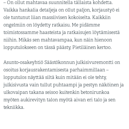
– On ollut mahtavaa suunnitella tällaista kohdetta.
Vaikka hankalia detaljeja on ollut paljon, korjaustyö ei
ole tuntunut liian massiivisen kokoiselta. Kaikkiin
ongelmiin on löydetty ratkaisu. Me pidämme
toimistossamme haasteista ja ratkaisujen löytämisestä
niihin. Mikäs sen mahtavampaa, kun näin hienoon
lopputulokseen on tässä päästy, Pietiläinen kertoo.
Asunto-osakeyhtiö Säästökonnun julkisivuremontti on
osoitus korjausrakentamisesta parhaimmillaan –
lopputulos näyttää siltä kuin mitään ei ole tehty,
julkisivusta vain tullut puhtaampi ja pestyn näköinen ja
ulkovaipan takana seisoo kuitenkin betonirunkoa
myöten aukirevityn talon myötä aivan eri talo ja sen
tekniikka.