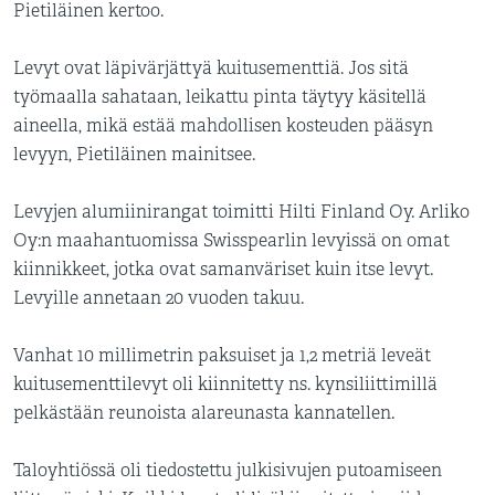
Pietiläinen kertoo.
Levyt ovat läpivärjättyä kuitusementtiä. Jos sitä
työmaalla sahataan, leikattu pinta täytyy käsitellä
aineella, mikä estää mahdollisen kosteuden pääsyn
levyyn, Pietiläinen mainitsee.
Levyjen alumiinirangat toimitti Hilti Finland Oy. Arliko
Oy:n maahantuomissa Swisspearlin levyissä on omat
kiinnikkeet, jotka ovat samanväriset kuin itse levyt.
Levyille annetaan 20 vuoden takuu.
Vanhat 10 millimetrin paksuiset ja 1,2 metriä leveät
kuitusementtilevyt oli kiinnitetty ns. kynsiliittimillä
pelkästään reunoista alareunasta kannatellen.
Taloyhtiössä oli tiedostettu julkisivujen putoamiseen