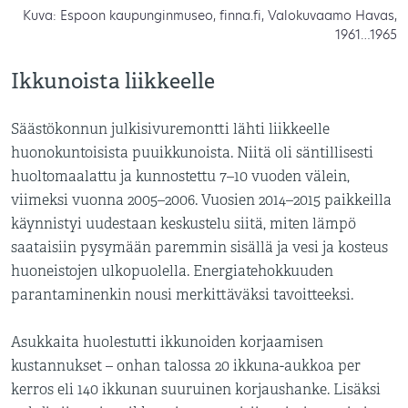
Kuva: Espoon kaupunginmuseo, finna.fi, Valokuvaamo Havas,
1961…1965
Ikkunoista liikkeelle
Säästökonnun julkisivuremontti lähti liikkeelle
huonokuntoisista puuikkunoista. Niitä oli säntillisesti
huoltomaalattu ja kunnostettu 7–10 vuoden välein,
viimeksi vuonna 2005–2006. Vuosien 2014–2015 paikkeilla
käynnistyi uudestaan keskustelu siitä, miten lämpö
saataisiin pysymään paremmin sisällä ja vesi ja kosteus
huoneistojen ulkopuolella. Energiatehokkuuden
parantaminenkin nousi merkittäväksi tavoitteeksi.
Asukkaita huolestutti ikkunoiden korjaamisen
kustannukset – onhan talossa 20 ikkuna-aukkoa per
kerros eli 140 ikkunan suuruinen korjaushanke. Lisäksi