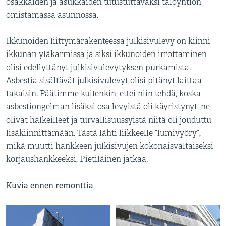
osakkaiden ja asukkaiden tutustuttavaksi taloyhtiön
omistamassa asunnossa.
Ikkunoiden liittymärakenteessa julkisivulevy on kiinni
ikkunan yläkarmissa ja siksi ikkunoiden irrottaminen
olisi edellyttänyt julkisivulevytyksen purkamista.
Asbestia sisältävät julkisivulevyt olisi pitänyt laittaa
takaisin. Päätimme kuitenkin, ettei niin tehdä, koska
asbestiongelman lisäksi osa levyistä oli käyristynyt, ne
olivat halkeilleet ja turvallisuussyistä niitä oli jouduttu
lisäkiinnittämään. Tästä lähti liikkeelle ”lumivyöry”,
mikä muutti hankkeen julkisivujen kokonaisvaltaiseksi
korjaushankkeeksi, Pietiläinen jatkaa.
Kuvia ennen remonttia