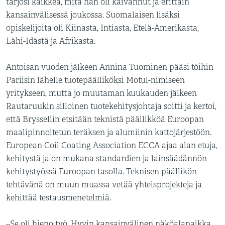
tarjosi kaikkea, mitä hän oli kaivannut ja erittäin
kansainvälisessä joukossa. Suomalaisen lisäksi
opiskelijoita oli Kiinasta, Intiasta, Etelä-Amerikasta,
Lähi-Idästä ja Afrikasta.
Antoisan vuoden jälkeen Annina Tuominen pääsi töihin
Pariisin lähelle tuotepäälliköksi Motul-nimiseen
yritykseen, mutta jo muutaman kuukauden jälkeen
Rautaruukin silloinen tuotekehitysjohtaja soitti ja kertoi,
että Brysseliin etsitään teknistä päällikköä Euroopan
maalipinnoitetun teräksen ja alumiinin kattojärjestöön.
European Coil Coating Association ECCA ajaa alan etuja,
kehitystä ja on mukana standardien ja lainsäädännön
kehitystyössä Euroopan tasolla. Teknisen päällikön
tehtävänä on muun muassa vetää yhteisprojekteja ja
kehittää testausmenetelmiä.
–Se oli hieno työ. Hyvin kansainvälinen näköalapaikka