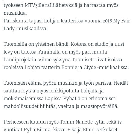
työkseen MTV3:lle rallilähetyksiä ja harrastaa myös
musiikkia.
Pariskunta tapasi Lohjan teatterissa vuonna 2016 My Fair
Lady -musikaalissa.
Tuomisilla on yhteinen bändi. Kotona on studio ja uusi
levy on tulossa. Anninalla on myös pari muuta
bändiprojektia. Viime syksynä Tuomiset olivat isoissa
rooleissa Lohjan teatterin Bonnie ja Clyde -musikaalissa.
Tuomisten elämä pyörii musiikin ja työn parissa. Heidät
saattaa löytää myös lenkkipolulta Lohjalla ja
mökkimaisemissa Lapissa Pyhällä on erinomaiset
mahdollisuudet hiihtää, vaeltaa ja maastopyöräillä.
Perheeseen kuuluu myös Tomin Nanette-tytär sekä 17-
vuotiaat Pyhä Birma -kissat Elsa ja Elmo, serkukset