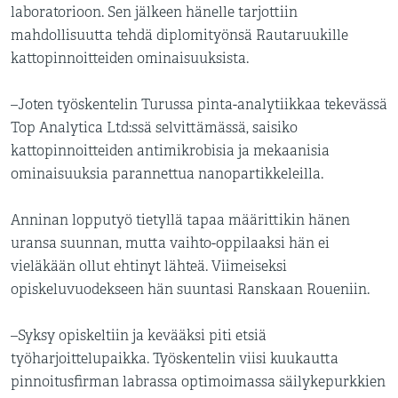
laboratorioon. Sen jälkeen hänelle tarjottiin
mahdollisuutta tehdä diplomityönsä Rautaruukille
kattopinnoitteiden ominaisuuksista.
–Joten työskentelin Turussa pinta-analytiikkaa tekevässä
Top Analytica Ltd:ssä selvittämässä, saisiko
kattopinnoitteiden antimikrobisia ja mekaanisia
ominaisuuksia parannettua nanopartikkeleilla.
Anninan lopputyö tietyllä tapaa määrittikin hänen
uransa suunnan, mutta vaihto-oppilaaksi hän ei
vieläkään ollut ehtinyt lähteä. Viimeiseksi
opiskeluvuodekseen hän suuntasi Ranskaan Roueniin.
–Syksy opiskeltiin ja kevääksi piti etsiä
työharjoittelupaikka. Työskentelin viisi kuukautta
pinnoitusfirman labrassa optimoimassa säilykepurkkien