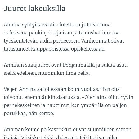
Juuret lakeuksilla
Annina syntyi kovasti odotettuna ja toivottuna
esikoisena pankinjohtaja-isän ja taloushallinnossa
työskentelevän äidin perheeseen. Vanhemmat olivat
tutustuneet kauppaopistossa opiskellessaan.
Anninan sukujuuret ovat Pohjanmaalla ja sukua asuu
siellä edelleen, mummikin Ilmajoella.
Veljen Annina sai ollessaan kolmivuotias. Hän olisi
toivonut enemmänkin sisaruksia. –Olen aina ollut hyvin
perhekeskeinen ja nauttinut, kun ympärillä on paljon
porukkaa, hän kertoo.
Anninan kolme poikaserkkua olivat suunnilleen saman
ikäisiä. Viisikko leikki yhdessä ja leikit olivat aika