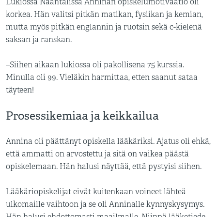
Lukiossa Naantalissa Anninan opiskelumotivaatio oli
korkea. Hän valitsi pitkän matikan, fysiikan ja kemian,
mutta myös pitkän englannin ja ruotsin sekä c-kielenä
saksan ja ranskan.
–Siihen aikaan lukiossa oli pakollisena 75 kurssia.
Minulla oli 99. Vieläkin harmittaa, etten saanut sataa
täyteen!
Prosessikemiaa ja keikkailua
Annina oli päättänyt opiskella lääkäriksi. Ajatus oli ehkä,
että ammatti on arvostettu ja sitä on vaikea päästä
opiskelemaan. Hän halusi näyttää, että pystyisi siihen.
Lääkäriopiskelijat eivät kuitenkaan voineet lähteä
ulkomaille vaihtoon ja se oli Anninalle kynnyskysymys.