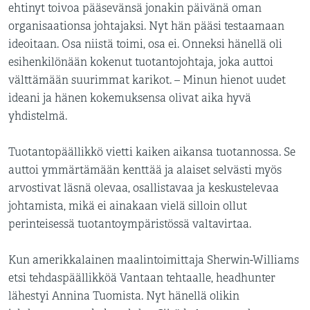
ehtinyt toivoa pääsevänsä jonakin päivänä oman
organisaationsa johtajaksi. Nyt hän pääsi testaamaan
ideoitaan. Osa niistä toimi, osa ei. Onneksi hänellä oli
esihenkilönään kokenut tuotantojohtaja, joka auttoi
välttämään suurimmat karikot. – Minun hienot uudet
ideani ja hänen kokemuksensa olivat aika hyvä
yhdistelmä.
Tuotantopäällikkö vietti kaiken aikansa tuotannossa. Se
auttoi ymmärtämään kenttää ja alaiset selvästi myös
arvostivat läsnä olevaa, osallistavaa ja keskustelevaa
johtamista, mikä ei ainakaan vielä silloin ollut
perinteisessä tuotantoympäristössä valtavirtaa.
Kun amerikkalainen maalintoimittaja Sherwin-Williams
etsi tehdaspäällikköä Vantaan tehtaalle, headhunter
lähestyi Annina Tuomista. Nyt hänellä olikin