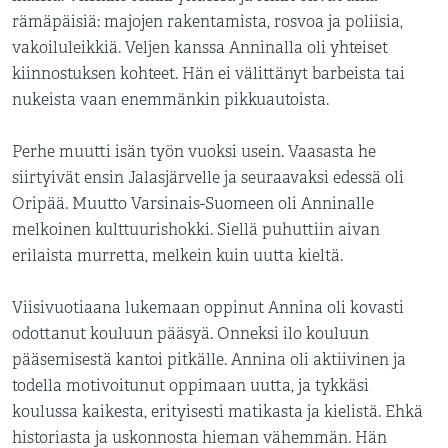
rämäpäisiä: majojen rakentamista, rosvoa ja poliisia,
vakoiluleikkiä. Veljen kanssa Anninalla oli yhteiset
kiinnostuksen kohteet. Hän ei välittänyt barbeista tai
nukeista vaan enemmänkin pikkuautoista.
Perhe muutti isän työn vuoksi usein. Vaasasta he
siirtyivät ensin Jalasjärvelle ja seuraavaksi edessä oli
Oripää. Muutto Varsinais-Suomeen oli Anninalle
melkoinen kulttuurishokki. Siellä puhuttiin aivan
erilaista murretta, melkein kuin uutta kieltä.
Viisivuotiaana lukemaan oppinut Annina oli kovasti
odottanut kouluun pääsyä. Onneksi ilo kouluun
pääsemisestä kantoi pitkälle. Annina oli aktiivinen ja
todella motivoitunut oppimaan uutta, ja tykkäsi
koulussa kaikesta, erityisesti matikasta ja kielistä. Ehkä
historiasta ja uskonnosta hieman vähemmän. Hän