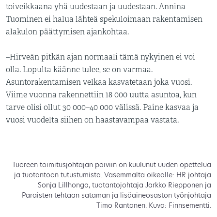
toiveikkaana yhä uudestaan ja uudestaan. Annina
Tuominen ei halua lähteä spekuloimaan rakentamisen
alakulon päättymisen ajankohtaa.
–Hirveän pitkän ajan normaali tämä nykyinen ei voi
olla. Lopulta käänne tulee, se on varmaa.
Asuntorakentamisen velkaa kasvatetaan joka vuosi.
Viime vuonna rakennettiin 18 000 uutta asuntoa, kun
tarve olisi ollut 30 000–40 000 välissä. Paine kasvaa ja
vuosi vuodelta siihen on haastavampaa vastata.
Tuoreen toimitusjohtajan päiviin on kuulunut uuden opettelua
ja tuotantoon tutustumista. Vasemmalta oikealle: HR johtaja
Sonja Lillhonga, tuotantojohtaja Jarkko Riepponen ja
Paraisten tehtaan sataman ja lisäaineosaston työnjohtaja
Timo Rantanen. Kuva: Finnsementti.