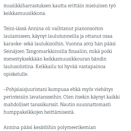
musiikkiharrastuksen kautta erittäin mieluinen työ
keikkamuusikkona.
Teini-iässä Annina oli vaihtanut pianonsoiton
laulamiseen, käynyt laulutunneilla ja ottanut osaa
karaoke- sekä laulukisoihin. Vuonna 2003 hän pääsi
Seinäjoen Tangomarkkinoilla finaaliin, mikä poiki
menestyksekkään keikkamuusikkouran bändin
laulusolistina. Keikkailu toi hyvää vastapainoa
opiskelulle.
–Pohjalaisjuuristani kumpuaa ehkä myös viehätys
perinteisiin lavatansseihin. Olen itsekin käynyt kaikki
mahdolliset tanssikurssit. Nautin suunnattomasti
humppakeikkojen heittämisestä.
Annina pääsi kesätöihin polymeerikemian