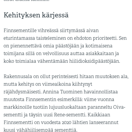
Kehityksen kärjessä
Finnsementille vihreässä siirtymässä aivan
eturintamassa taisteleminen on ehdoton prioriteetti. Sen
on pienennettävä omia päästöjään ja kotimaisena
toimijana sillä on velvollisuus auttaa asiakkaitaan ja
koko toimialaa vähentämään hiilidioksidipäästöjään.
Rakennusala on ollut perinteisesti hitaan muutoksen ala,
mutta kehitys on viimeaikoina kiihtynyt
räjähdysmäisesti. Annina Tuominen havainnollistaa
muutosta Finnsementin esimerkillä: viime vuonna
markkinoille tuotiin lujuusluokaltaan paranneltu Oiva-
sementti ja täysin uusi Rene-sementti. Kaikkiaan
Finnsementti on vuodesta 2020 lähtien lanseerannut
kuusi vähähiilisempää sementtiä.