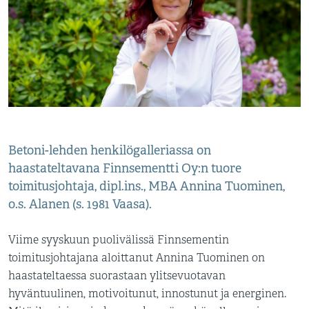
Betoni-lehden henkilögalleriassa on
haastateltavana Finnsementti Oy:n tuore
toimitusjohtaja, dipl.ins., MBA Annina Tuominen,
o.s. Alanen (s. 1981 Vaasa).
Viime syyskuun puolivälissä Finnsementin
toimitusjohtajana aloittanut Annina Tuominen on
haastateltaessa suorastaan ylitsevuotavan
hyväntuulinen, motivoitunut, innostunut ja energinen.