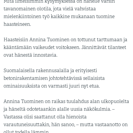
Mitä ilmeisimmin kysymyksessä on hänelle varsin
tavanomainen olotila, jota vielä vahvistaa
mielenkiintoinen työ kaikkine mukanaan tuomine
haasteineen.
Haasteisiin Annina Tuominen on tottunut tarttumaan ja
kääntämään vaikeudet voitokseen. Jännittävät tilanteet
ovat hänestä innostavia.
Suomalaisella rakennusalalla ja erityisesti
betonirakentamisen johtotehtävissä sellaisista
ominaisuuksista on varmasti juuri nyt etua.
Annina Tuominen on raikas tuulahdus alan ulkopuolelta
ja häneltä odotetaankin alalle uusia näkökulmia. –
Vastassa olisi saattanut olla hienoista
varautuneisuuttakin, hän sanoo, – mutta vastaanotto on
ollut todella lämmin.