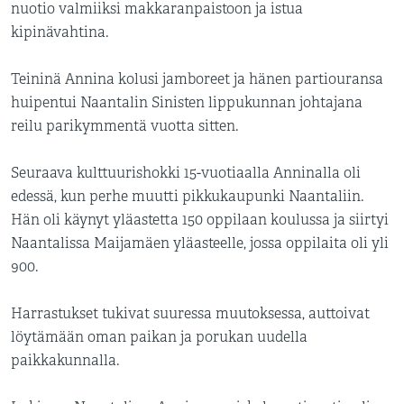
nuotio valmiiksi makkaranpaistoon ja istua
kipinävahtina.
Teininä Annina kolusi jamboreet ja hänen partiouransa
huipentui Naantalin Sinisten lippukunnan johtajana
reilu parikymmentä vuotta sitten.
Seuraava kulttuurishokki 15-vuotiaalla Anninalla oli
edessä, kun perhe muutti pikkukaupunki Naantaliin.
Hän oli käynyt yläastetta 150 oppilaan koulussa ja siirtyi
Naantalissa Maijamäen yläasteelle, jossa oppilaita oli yli
900.
Harrastukset tukivat suuressa muutoksessa, auttoivat
löytämään oman paikan ja porukan uudella
paikkakunnalla.