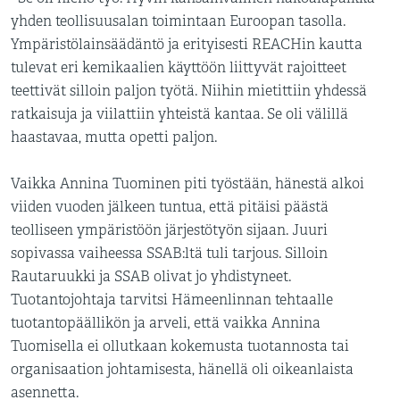
yhden teollisuusalan toimintaan Euroopan tasolla.
Ympäristölainsäädäntö ja erityisesti REACHin kautta
tulevat eri kemikaalien käyttöön liittyvät rajoitteet
teettivät silloin paljon työtä. Niihin mietittiin yhdessä
ratkaisuja ja viilattiin yhteistä kantaa. Se oli välillä
haastavaa, mutta opetti paljon.
Vaikka Annina Tuominen piti työstään, hänestä alkoi
viiden vuoden jälkeen tuntua, että pitäisi päästä
teolliseen ympäristöön järjestötyön sijaan. Juuri
sopivassa vaiheessa SSAB:ltä tuli tarjous. Silloin
Rautaruukki ja SSAB olivat jo yhdistyneet.
Tuotantojohtaja tarvitsi Hämeenlinnan tehtaalle
tuotantopäällikön ja arveli, että vaikka Annina
Tuomisella ei ollutkaan kokemusta tuotannosta tai
organisaation johtamisesta, hänellä oli oikeanlaista
asennetta.