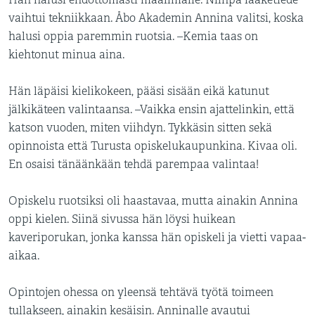
Hän halusi ehdottomasti maailmalle. Niinpä lääketiede
vaihtui tekniikkaan. Åbo Akademin Annina valitsi, koska
halusi oppia paremmin ruotsia. –Kemia taas on
kiehtonut minua aina.
Hän läpäisi kielikokeen, pääsi sisään eikä katunut
jälkikäteen valintaansa. –Vaikka ensin ajattelinkin, että
katson vuoden, miten viihdyn. Tykkäsin sitten sekä
opinnoista että Turusta opiskelukaupunkina. Kivaa oli.
En osaisi tänäänkään tehdä parempaa valintaa!
Opiskelu ruotsiksi oli haastavaa, mutta ainakin Annina
oppi kielen. Siinä sivussa hän löysi huikean
kaveriporukan, jonka kanssa hän opiskeli ja vietti vapaa-
aikaa.
Opintojen ohessa on yleensä tehtävä työtä toimeen
tullakseen, ainakin kesäisin. Anninalle avautui