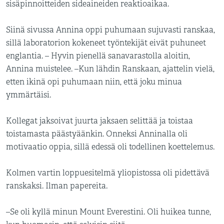
sisäpinnoitteiden sideaineiden reaktioaikaa.
Siinä sivussa Annina oppi puhumaan sujuvasti ranskaa,
sillä laboratorion kokeneet työntekijät eivät puhuneet
englantia. – Hyvin pienellä sanavarastolla aloitin,
Annina muistelee. –Kun lähdin Ranskaan, ajattelin vielä,
etten ikinä opi puhumaan niin, että joku minua
ymmärtäisi.
Kollegat jaksoivat juurta jaksaen selittää ja toistaa
toistamasta päästyäänkin. Onneksi Anninalla oli
motivaatio oppia, sillä edessä oli todellinen koettelemus.
Kolmen vartin loppuesitelmä yliopistossa oli pidettävä
ranskaksi. Ilman papereita.
–Se oli kyllä minun Mount Everestini. Oli huikea tunne,