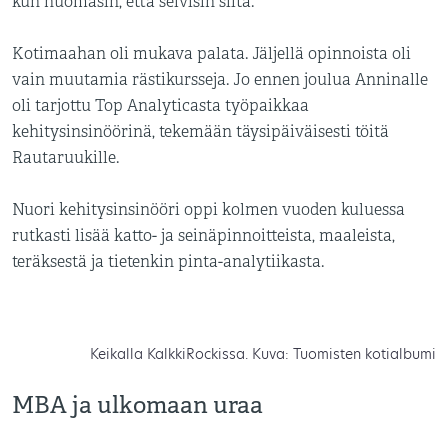
kun huomasin, että selvisin siitä.
Kotimaahan oli mukava palata. Jäljellä opinnoista oli
vain muutamia rästikursseja. Jo ennen joulua Anninalle
oli tarjottu Top Analyticasta työpaikkaa
kehitysinsinöörinä, tekemään täysipäiväisesti töitä
Rautaruukille.
Nuori kehitysinsinööri oppi kolmen vuoden kuluessa
rutkasti lisää katto- ja seinäpinnoitteista, maaleista,
teräksestä ja tietenkin pinta-analytiikasta.
Keikalla KalkkiRockissa. Kuva: Tuomisten kotialbumi
MBA ja ulkomaan uraa