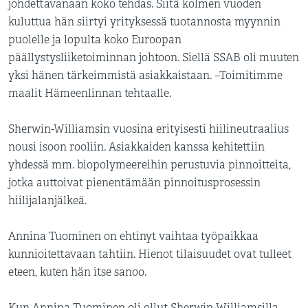
johdettavanaan koko tehdas. Siitä kolmen vuoden
kuluttua hän siirtyi yrityksessä tuotannosta myynnin
puolelle ja lopulta koko Euroopan
päällystysliiketoiminnan johtoon. Siellä SSAB oli muuten
yksi hänen tärkeimmistä asiakkaistaan. –Toimitimme
maalit Hämeenlinnan tehtaalle.
Sherwin-Williamsin vuosina erityisesti hiilineutraalius
nousi isoon rooliin. Asiakkaiden kanssa kehitettiin
yhdessä mm. biopolymeereihin perustuvia pinnoitteita,
jotka auttoivat pienentämään pinnoitusprosessin
hiilijalanjälkeä.
Annina Tuominen on ehtinyt vaihtaa työpaikkaa
kunnioitettavaan tahtiin. Hienot tilaisuudet ovat tulleet
eteen, kuten hän itse sanoo.