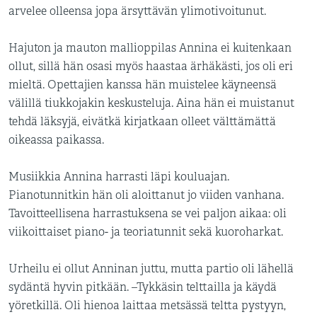
arvelee olleensa jopa ärsyttävän ylimotivoitunut.
Hajuton ja mauton mallioppilas Annina ei kuitenkaan
ollut, sillä hän osasi myös haastaa ärhäkästi, jos oli eri
mieltä. Opettajien kanssa hän muistelee käyneensä
välillä tiukkojakin keskusteluja. Aina hän ei muistanut
tehdä läksyjä, eivätkä kirjatkaan olleet välttämättä
oikeassa paikassa.
Musiikkia Annina harrasti läpi kouluajan.
Pianotunnitkin hän oli aloittanut jo viiden vanhana.
Tavoitteellisena harrastuksena se vei paljon aikaa: oli
viikoittaiset piano- ja teoriatunnit sekä kuoroharkat.
Urheilu ei ollut Anninan juttu, mutta partio oli lähellä
sydäntä hyvin pitkään. –Tykkäsin telttailla ja käydä
yöretkillä. Oli hienoa laittaa metsässä teltta pystyyn,