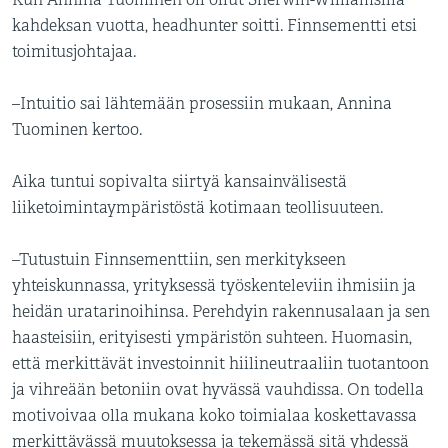
Kun Annina Tuominen oli ollut Sherwin-Williamsilla
kahdeksan vuotta, headhunter soitti. Finnsementti etsi
toimitusjohtajaa.
–Intuitio sai lähtemään prosessiin mukaan, Annina
Tuominen kertoo.
Aika tuntui sopivalta siirtyä kansainvälisestä
liiketoimintaympäristöstä kotimaan teollisuuteen.
–Tutustuin Finnsementtiin, sen merkitykseen
yhteiskunnassa, yrityksessä työskenteleviin ihmisiin ja
heidän uratarinoihinsa. Perehdyin rakennusalaan ja sen
haasteisiin, erityisesti ympäristön suhteen. Huomasin,
että merkittävät investoinnit hiilineutraaliin tuotantoon
ja vihreään betoniin ovat hyvässä vauhdissa. On todella
motivoivaa olla mukana koko toimialaa koskettavassa
merkittävässä muutoksessa ja tekemässä sitä yhdessä