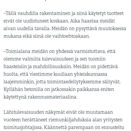
–Tällä vauhdilla rakentaminen ja siinä käytetyt tuotteet
eivät ole uudistuneet koskaan. Aika haastaa meidät
aivan uudella tavalla. Meidän on pysyttävä muutoksessa
mukana eikä siinä ole vaihtoehtoakaan.
–Toimialana meidän on yhdessä varmistuttava, että
olemme valmiita tulevaisuuteen ja sen tuomiin
haasteisiin ja mahdollisuuksiin. Meidän on pidettävä
huolta, että viestimme kuullaan yhteiskunnassa
laajemminkin, jotta toimintaedellytyksemme säilyvät.
Kyllähän betonilla on jatkossakin paikkansa eniten
käytettynä rakennusmateriaalina.
Lähitulevaisuuden näkymät eivät ole muutamaan
vuoteen herättäneet riemunkiljahduksia alan yritysten
toimitusjohtajissa. Käännettä parempaan on ennusteltu