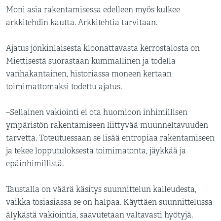
Moni asia rakentamisessa edelleen myös kulkee
arkkitehdin kautta. Arkkitehtia tarvitaan.
Ajatus jonkinlaisesta kloonattavasta kerrostalosta on
Miettisestä suorastaan kummallinen ja todella
vanhakantainen, historiassa moneen kertaan
toimimattomaksi todettu ajatus.
–Sellainen vakiointi ei ota huomioon inhimillisen
ympäristön rakentamiseen liittyvää muunneltavuuden
tarvetta. Toteutuessaan se lisää entropiaa rakentamiseen
ja tekee lopputuloksesta toimimatonta, jäykkää ja
epäinhimillistä.
Taustalla on väärä käsitys suunnittelun kalleudesta,
vaikka tosiasiassa se on halpaa. Käyttäen suunnittelussa
älykästä vakiointia, saavutetaan valtavasti hyötyjä.