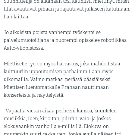
Suunnittelija on aikanaan tosi kauniisti miettinyt, miten
tilat avautuvat pihaan ja rajautuvat julkiseen katutilaan,
hän kiittää.
Jo aikuisista pojista vanhempi työskentelee
palvelumuotoilijana ja nuorempi opiskelee robotiikkaa
Aalto-yliopistossa.
Miettiselle työ on myös harrastus, joka mahdollistaa
kulttuuriin uppoutumisen parhaimmillaan myös
ulkomailla. Vaimo matkasi perässä pääsiäiseksi
Miettisen luentomatkalle Prahaan nauttimaan
konserteista ja näyttelyistä.
–Vapaalla vietän aikaa perheeni kanssa, kuuntelen
musiikkia, luen, kirjoitan, piirrän, valo- ja joskus
elokuvaankin vanhoilla 8-millisillä. Elokuva on
muutenkin suuri rakkauteni, jonka avulla pääsen irti