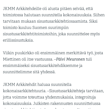
JKMM Arkkitehdeille oli alusta pitäen selvää, että
toimistossa halutaan suunnitella kokonaisuuksia. Siihen
tarvitaan mukaan sisustusarkkitehtiosaamista. Siksi
toimisto kuuluu Suomen suurimpiin
sisustusarkkitehtitoimistoihin, joka suunnittelee myös
erillissisustuksia.
Viikin puukirkko oli ensimmäinen merkittävä työ, josta
Päivi Meuronen
Miettinen oli itse vastuussa. –
tuli
ensimmäiseksi sisustusarkkitehdiksemme ja
suunnittelimme sitä yhdessä.
JKMM Arkkitehdit haluaa suunnitella
kokonaisarkkitehtuuria. –Sisustusarkkitehteja tarvitaan,
jotta voimme toteuttaa yhdenmukaisia, integroituja
kokonaisuuksia. Julkisten rakennusten suunnittelussa