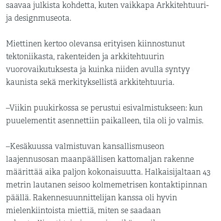
saavaa julkista kohdetta, kuten vaikkapa Arkkitehtuuri-
ja designmuseota.
Miettinen kertoo olevansa erityisen kiinnostunut
tektoniikasta, rakenteiden ja arkkitehtuurin
vuorovaikutuksesta ja kuinka niiden avulla syntyy
kaunista sekä merkityksellistä arkkitehtuuria.
–Viikin puukirkossa se perustui esivalmistukseen: kun
puuelementit asennettiin paikalleen, tila oli jo valmis.
–Kesäkuussa valmistuvan kansallismuseon
laajennusosan maanpäällisen kattomaljan rakenne
määrittää aika paljon kokonaisuutta. Halkaisijaltaan 43
metrin lautanen seisoo kolmemetrisen kontaktipinnan
päällä. Rakennesuunnittelijan kanssa oli hyvin
mielenkiintoista miettiä, miten se saadaan