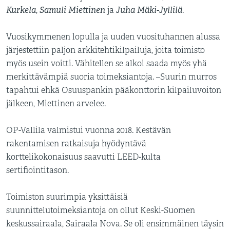
Kurkela
Samuli Miettinen
Juha Mäki-Jyllilä
,
ja
.
Vuosikymmenen lopulla ja uuden vuosituhannen alussa
järjestettiin paljon arkkitehtikilpailuja, joita toimisto
myös usein voitti. Vähitellen se alkoi saada myös yhä
merkittävämpiä suoria toimeksiantoja. –Suurin murros
tapahtui ehkä Osuuspankin pääkonttorin kilpailuvoiton
jälkeen, Miettinen arvelee.
OP-Vallila valmistui vuonna 2018. Kestävän
rakentamisen ratkaisuja hyödyntävä
korttelikokonaisuus saavutti LEED-kulta
sertifiointitason.
Toimiston suurimpia yksittäisiä
suunnittelutoimeksiantoja on ollut Keski-Suomen
keskussairaala, Sairaala Nova. Se oli ensimmäinen täysin