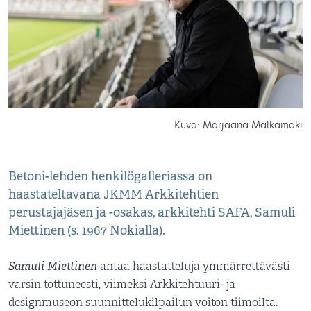
Kuva: Marjaana Malkamäki
Betoni-lehden henkilögalleriassa on
haastateltavana JKMM Arkkitehtien
perustajajäsen ja -osakas, arkkitehti SAFA, Samuli
Miettinen (s. 1967 Nokialla).
Samuli Miettinen
antaa haastatteluja ymmärrettävästi
varsin tottuneesti, viimeksi Arkkitehtuuri- ja
designmuseon suunnittelukilpailun voiton tiimoilta.