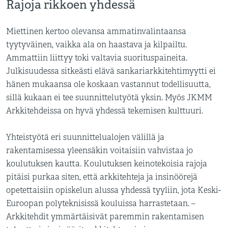
Rajoja rikkoen yhdessä
Miettinen kertoo olevansa ammatinvalintaansa
tyytyväinen, vaikka ala on haastava ja kilpailtu.
Ammattiin liittyy toki valtavia suorituspaineita.
Julkisuudessa sitkeästi elävä sankariarkkitehtimyytti ei
hänen mukaansa ole koskaan vastannut todellisuutta,
sillä kukaan ei tee suunnittelutyötä yksin. Myös JKMM
Arkkitehdeissa on hyvä yhdessä tekemisen kulttuuri.
Yhteistyötä eri suunnittelualojen välillä ja
rakentamisessa yleensäkin voitaisiin vahvistaa jo
koulutuksen kautta. Koulutuksen keinotekoisia rajoja
pitäisi purkaa siten, että arkkitehteja ja insinöörejä
opetettaisiin opiskelun alussa yhdessä tyyliin, jota Keski-
Euroopan polyteknisissä kouluissa harrastetaan. –
Arkkitehdit ymmärtäisivät paremmin rakentamisen