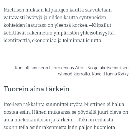
Miettisen mukaan kilpailujen kautta saavutetaan
valtavasti hyötyjä ja niiden kautta syntyneiden
kohteiden laatutaso on yleensä korkea. –Kilpailut
kehittävät rakennetun ympäristön yhteisöllisyyttä,
identiteettiä, ekonomiaa ja toiminnallisuutta.
Kansallismuseon lisärakennus Atlas. Suojelukatselmuksen
ryhmää kierrolla. Kuva: Hannu Rytky
Tuorein aina tärkein
Itselleen rakkainta suunnittelutyötä Miettinen ei halua
nostaa esiin. Hänen mukaansa se pöydällä juuri oleva on
aina mielenkiintoisin ja tärkein. – Toki on erilaista
suunnitella asuinrakennusta kuin paljon huomiota