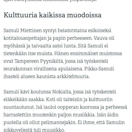
Kulttuuria kaikissa muodoissa
Samuli Miettinen syntyi helatorstaina esikoiseksi
kotitalousopettajan ja papin perheeseen. Vauva oli
myöhässä ja taivaalta satoi lunta. Sitä Samuli ei
tietenkään itse muista. Hänen ensimmäiset muistonsa
ovat Tampereen Pyynikiltä, jossa isä työskenteli
seurakunnan virallisena apulaisena. Pikku-Samuli
ihasteli alueen kaunista arkkitehtuuria.
Samuli kävi koulunsa Nokialla, jossa isä työskenteli
eläkeikään saakka. Koti oli taiteisiin ja kulttuuriin
suuntautunut. Isä lauloi oopperan kuorossa ja perheessä
harrastettiin muutenkin paljon musiikkia. Isän äidin
puolella oli ollut pelimannejakin. Ei ihme, että Samulin
pikkuveljestä tuli muusikko.