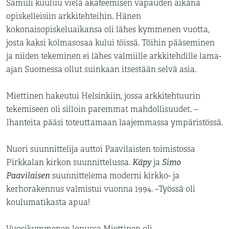
Samuli kuuluu vielä akateemisen vapauden aikana
opiskelleisiin arkkitehteihin. Hänen
kokonaisopiskeluaikansa oli lähes kymmenen vuotta,
josta kaksi kolmasosaa kului töissä. Töihin pääseminen
ja niiden tekeminen ei lähes valmiille arkkitehdille lama-
ajan Suomessa ollut suinkaan itsestään selvä asia.
Miettinen hakeutui Helsinkiin, jossa arkkitehtuurin
tekemiseen oli silloin paremmat mahdollisuudet. –
Ihanteita pääsi toteuttamaan laajemmassa ympäristössä.
Nuori suunnittelija auttoi Paavilaisten toimistossa
Käpy
Simo
Pirkkalan kirkon suunnittelussa.
ja
Paavilaisen
suunnittelema moderni kirkko- ja
kerhorakennus valmistui vuonna 1994. –Työssä oli
koulumatikasta apua!
Vuosikymmenen lopussa Miettinen oli