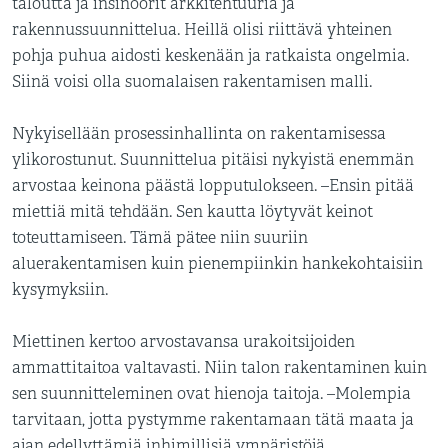
taloutta ja insinöörit arkkitehtuuria ja
rakennussuunnittelua. Heillä olisi riittävä yhteinen
pohja puhua aidosti keskenään ja ratkaista ongelmia.
Siinä voisi olla suomalaisen rakentamisen malli.
Nykyisellään prosessinhallinta on rakentamisessa
ylikorostunut. Suunnittelua pitäisi nykyistä enemmän
arvostaa keinona päästä lopputulokseen. –Ensin pitää
miettiä mitä tehdään. Sen kautta löytyvät keinot
toteuttamiseen. Tämä pätee niin suuriin
aluerakentamisen kuin pienempiinkin hankekohtaisiin
kysymyksiin.
Miettinen kertoo arvostavansa urakoitsijoiden
ammattitaitoa valtavasti. Niin talon rakentaminen kuin
sen suunnitteleminen ovat hienoja taitoja. –Molempia
tarvitaan, jotta pystymme rakentamaan tätä maata ja
ajan edellyttämiä inhimillisiä ympäristöjä.