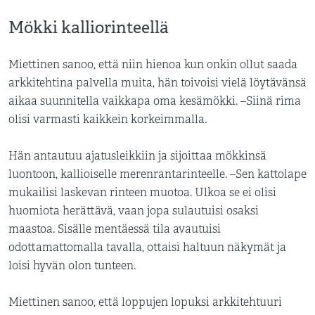
Mökki kalliorinteellä
Miettinen sanoo, että niin hienoa kun onkin ollut saada
arkkitehtina palvella muita, hän toivoisi vielä löytävänsä
aikaa suunnitella vaikkapa oma kesämökki. –Siinä rima
olisi varmasti kaikkein korkeimmalla.
Hän antautuu ajatusleikkiin ja sijoittaa mökkinsä
luontoon, kallioiselle merenrantarinteelle. –Sen kattolape
mukailisi laskevan rinteen muotoa. Ulkoa se ei olisi
huomiota herättävä, vaan jopa sulautuisi osaksi
maastoa. Sisälle mentäessä tila avautuisi
odottamattomalla tavalla, ottaisi haltuun näkymät ja
loisi hyvän olon tunteen.
Miettinen sanoo, että loppujen lopuksi arkkitehtuuri