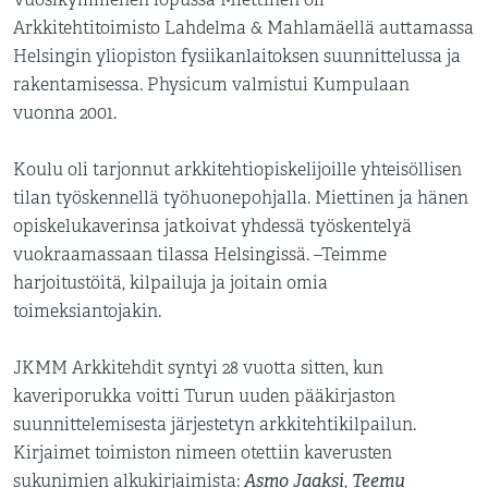
Arkkitehtitoimisto Lahdelma & Mahlamäellä auttamassa
Helsingin yliopiston fysiikanlaitoksen suunnittelussa ja
rakentamisessa. Physicum valmistui Kumpulaan
vuonna 2001.
Koulu oli tarjonnut arkkitehtiopiskelijoille yhteisöllisen
tilan työskennellä työhuonepohjalla. Miettinen ja hänen
opiskelukaverinsa jatkoivat yhdessä työskentelyä
vuokraamassaan tilassa Helsingissä. –Teimme
harjoitustöitä, kilpailuja ja joitain omia
toimeksiantojakin.
JKMM Arkkitehdit syntyi 28 vuotta sitten, kun
kaveriporukka voitti Turun uuden pääkirjaston
suunnittelemisesta järjestetyn arkkitehtikilpailun.
Kirjaimet toimiston nimeen otettiin kaverusten
Asmo Jaaksi
Teemu
sukunimien alkukirjaimista:
,