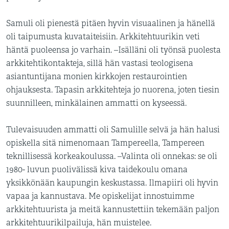
Samuli oli pienestä pitäen hyvin visuaalinen ja hänellä
oli taipumusta kuvataiteisiin. Arkkitehtuurikin veti
häntä puoleensa jo varhain. –Isälläni oli työnsä puolesta
arkkitehtikontakteja, sillä hän vastasi teologisena
asiantuntijana monien kirkkojen restaurointien
ohjauksesta. Tapasin arkkitehteja jo nuorena, joten tiesin
suunnilleen, minkälainen ammatti on kyseessä.
Tulevaisuuden ammatti oli Samulille selvä ja hän halusi
opiskella sitä nimenomaan Tampereella, Tampereen
teknillisessä korkeakoulussa. –Valinta oli onnekas: se oli
1980- luvun puolivälissä kiva taidekoulu omana
yksikkönään kaupungin keskustassa. Ilmapiiri oli hyvin
vapaa ja kannustava. Me opiskelijat innostuimme
arkkitehtuurista ja meitä kannustettiin tekemään paljon
arkkitehtuurikilpailuja, hän muistelee.