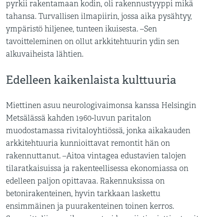
pyrkii rakentamaan kodin, oli rakennustyyppi mikä
tahansa. Turvallisen ilmapiirin, jossa aika pysähtyy,
ympäristö hiljenee, tunteen ikuisesta. –Sen
tavoitteleminen on ollut arkkitehtuurin ydin sen
alkuvaiheista lähtien.
Edelleen kaikenlaista kulttuuria
Miettinen asuu neurologivaimonsa kanssa Helsingin
Metsälässä kahden 1960-luvun paritalon
muodostamassa rivitaloyhtiössä, jonka aikakauden
arkkitehtuuria kunnioittavat remontit hän on
rakennuttanut. –Aitoa vintagea edustavien talojen
tilaratkaisuissa ja rakenteellisessa ekonomiassa on
edelleen paljon opittavaa. Rakennuksissa on
betonirakenteinen, hyvin tarkkaan laskettu
ensimmäinen ja puurakenteinen toinen kerros.