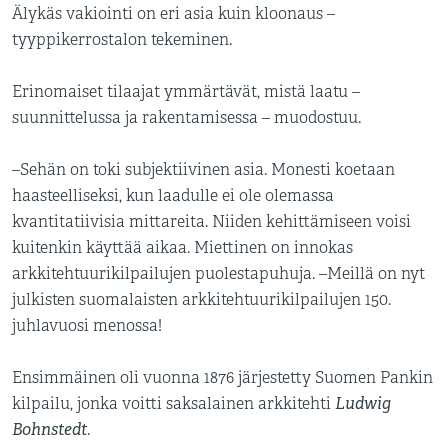
Älykäs vakiointi on eri asia kuin kloonaus –
tyyppikerrostalon tekeminen.
Erinomaiset tilaajat ymmärtävät, mistä laatu –
suunnittelussa ja rakentamisessa – muodostuu.
–Sehän on toki subjektiivinen asia. Monesti koetaan
haasteelliseksi, kun laadulle ei ole olemassa
kvantitatiivisia mittareita. Niiden kehittämiseen voisi
kuitenkin käyttää aikaa. Miettinen on innokas
arkkitehtuurikilpailujen puolestapuhuja. –Meillä on nyt
julkisten suomalaisten arkkitehtuurikilpailujen 150.
juhlavuosi menossa!
Ensimmäinen oli vuonna 1876 järjestetty Suomen Pankin
Ludwig
kilpailu, jonka voitti saksalainen arkkitehti
Bohnstedt
.