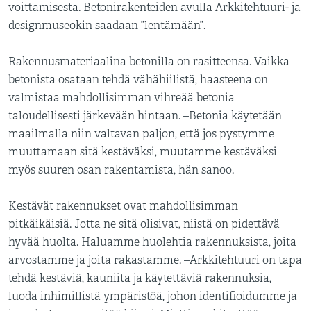
voittamisesta. Betonirakenteiden avulla Arkkitehtuuri- ja
designmuseokin saadaan ”lentämään”.
Rakennusmateriaalina betonilla on rasitteensa. Vaikka
betonista osataan tehdä vähähiilistä, haasteena on
valmistaa mahdollisimman vihreää betonia
taloudellisesti järkevään hintaan. –Betonia käytetään
maailmalla niin valtavan paljon, että jos pystymme
muuttamaan sitä kestäväksi, muutamme kestäväksi
myös suuren osan rakentamista, hän sanoo.
Kestävät rakennukset ovat mahdollisimman
pitkäikäisiä. Jotta ne sitä olisivat, niistä on pidettävä
hyvää huolta. Haluamme huolehtia rakennuksista, joita
arvostamme ja joita rakastamme. –Arkkitehtuuri on tapa
tehdä kestäviä, kauniita ja käytettäviä rakennuksia,
luoda inhimillistä ympäristöä, johon identifioidumme ja