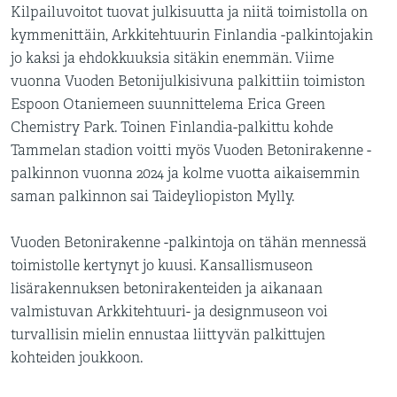
Kilpailuvoitot tuovat julkisuutta ja niitä toimistolla on
kymmenittäin, Arkkitehtuurin Finlandia -palkintojakin
jo kaksi ja ehdokkuuksia sitäkin enemmän. Viime
vuonna Vuoden Betonijulkisivuna palkittiin toimiston
Espoon Otaniemeen suunnittelema Erica Green
Chemistry Park. Toinen Finlandia-palkittu kohde
Tammelan stadion voitti myös Vuoden Betonirakenne -
palkinnon vuonna 2024 ja kolme vuotta aikaisemmin
saman palkinnon sai Taideyliopiston Mylly.
Vuoden Betonirakenne -palkintoja on tähän mennessä
toimistolle kertynyt jo kuusi. Kansallismuseon
lisärakennuksen betonirakenteiden ja aikanaan
valmistuvan Arkkitehtuuri- ja designmuseon voi
turvallisin mielin ennustaa liittyvän palkittujen
kohteiden joukkoon.