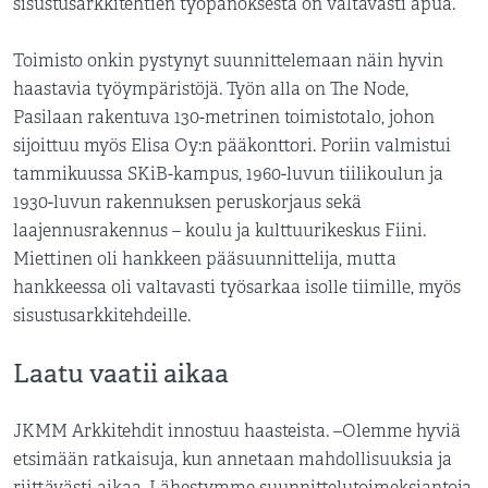
sisustusarkkitehtien työpanoksesta on valtavasti apua.
Toimisto onkin pystynyt suunnittelemaan näin hyvin
haastavia työympäristöjä. Työn alla on The Node,
Pasilaan rakentuva 130-metrinen toimistotalo, johon
sijoittuu myös Elisa Oy:n pääkonttori. Poriin valmistui
tammikuussa SKiB-kampus, 1960-luvun tiilikoulun ja
1930-luvun rakennuksen peruskorjaus sekä
laajennusrakennus – koulu ja kulttuurikeskus Fiini.
Miettinen oli hankkeen pääsuunnittelija, mutta
hankkeessa oli valtavasti työsarkaa isolle tiimille, myös
sisustusarkkitehdeille.
Laatu vaatii aikaa
JKMM Arkkitehdit innostuu haasteista. –Olemme hyviä
etsimään ratkaisuja, kun annetaan mahdollisuuksia ja
riittävästi aikaa. Lähestymme suunnittelutoimeksiantoja