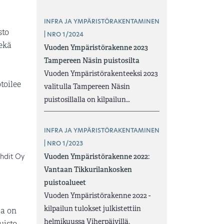
INFRA JA YMPÄRISTÖRAKENTAMINEN
sto
| NRO 1/2024
sekä
Vuoden Ympäristörakenne 2023
Tampereen Näsin puistosilta
Vuoden Ympäristörakenteeksi 2023
toilee
valitulla Tampereen Näsin
puistosillalla on kilpailun…
INFRA JA YMPÄRISTÖRAKENTAMINEN
| NRO 1/2023
ehdit Oy
Vuoden Ympäristörakenne 2022:
Vantaan Tikkurilankosken
puistoalueet
Vuoden Ympäristörakenne 2022 -
kilpailun tulokset julkistettiin
ma on
helmikuussa Viherpäivillä.
uisto