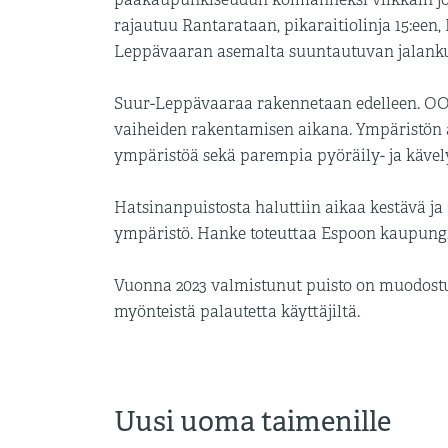
rajautuu Rantarataan, pikaraitiolinja 15:een,
Leppävaaran asemalta suuntautuvan jalankul
Suur-Leppävaaraa rakennetaan edelleen. OO
vaiheiden rakentamisen aikana. Ympäristön a
ympäristöä sekä parempia pyöräily- ja kävel
Hatsinanpuistosta haluttiin aikaa kestävä 
ympäristö. Hanke toteuttaa Espoon kaupungin
Vuonna 2023 valmistunut puisto on muodostun
myönteistä palautetta käyttäjiltä.
Uusi uoma taimenille