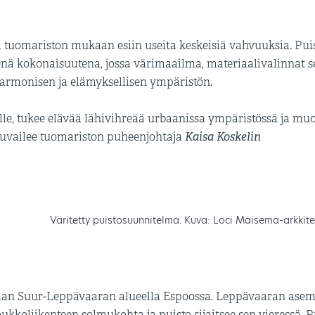
i tuomariston mukaan esiin useita keskeisiä vahvuuksia. Pui
senä kokonaisuutena, jossa värimaailma, materiaalivalinnat 
harmonisen ja elämyksellisen ympäristön.
lle, tukee elävää lähivihreää urbaanissa ympäristössä ja muo
Kaisa Koskelin
 kuvailee tuomariston puheenjohtaja
Väritetty puistosuunnitelma. Kuva: Loci Maisema-arkkit
kkaan Suur-Leppävaaran alueella Espoossa. Leppävaaran ase
koliikenteen solmukohta ja puisto sijaitsee sen vieressä. P