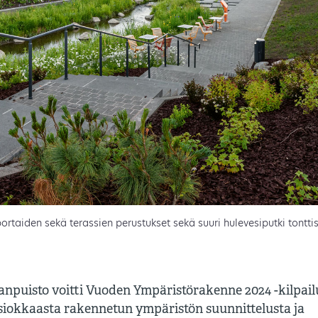
portaiden sekä terassien perustukset sekä suuri hulevesiputki tonttis
npuisto voitti Vuoden Ympäristörakenne 2024 -kilpail
iokkaasta rakennetun ympäristön suunnittelusta ja