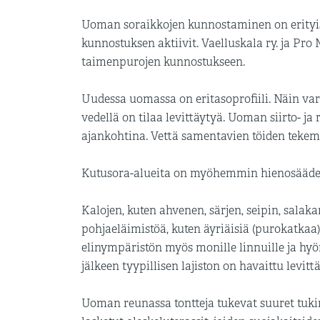
Uoman soraikkojen kunnostaminen on erityis
kunnostuksen aktiivit. Vaelluskala ry. ja Pr
taimenpurojen kunnostukseen.
Uudessa uomassa on eritasoprofiili. Näin var
vedellä on tilaa levittäytyä. Uoman siirto- j
ajankohtina. Vettä samentavien töiden tekemi
Kutusora-alueita on myöhemmin hienosäädetty
Kalojen, kuten ahvenen, särjen, seipin, salak
pohjaeläimistöä, kuten äyriäisiä (purokatkaa)
elinympäristön myös monille linnuille ja hyönt
jälkeen tyypillisen lajiston on havaittu levit
Uoman reunassa tontteja tukevat suuret tukim