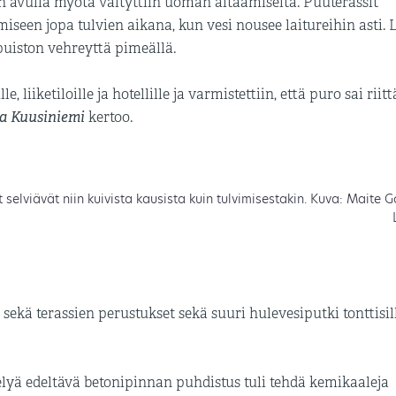
den avulla myötä vältyttiin uoman aitaamiselta. Puuterassit
seen jopa tulvien aikana, kun vesi nousee laitureihin asti. L
puiston vehreyttä pimeällä.
, liiketiloille ja hotellille ja varmistettiin, että puro sai riitt
a Kuusiniemi
kertoo.
 selviävät niin kuivista kausista kuin tulvimisestakin. Kuva: Maite 
 sekä terassien perustukset sekä suuri hulevesiputki tonttisi
elyä edeltävä betonipinnan puhdistus tuli tehdä kemikaaleja