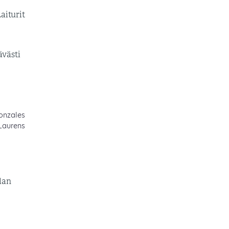
aiturit
ävästi
Gonzales
Laurens
llan