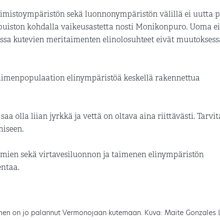
imistoympäristön sekä luonnonympäristön välillä ei uutta p
puiston kohdalla vaikeusastetta nosti Monikonpuro. Uoma ei
ossa kutevien meritaimenten elinolosuhteet eivät muutoksess
taimenpopulaation elinympäristöä keskellä rakennettua
a olla liian jyrkkä ja vettä on oltava aina riittävästi. Tarvi
miseen.
hmien sekä virtavesiluonnon ja taimenen elinympäristön
entaa.
men on jo palannut Vermonojaan kutemaan. Kuva: Maite Gonzales 