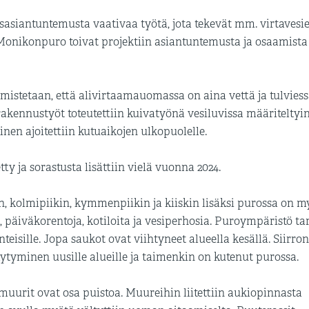
asiantuntemusta vaativaa työtä, jota tekevät mm. virtavesi
o Monikonpuro toivat projektiin asiantuntemusta ja osaamista
mistetaan, että alivirtaamauomassa on aina vettä ja tulvies
a rakennustyöt toteutettiin kuivatyönä vesiluvissa määriteltyi
nen ajoitettiin kutuaikojen ulkopuolelle.
 ja sorastusta lisättiin vielä vuonna 2024.
an, kolmipiikin, kymmenpiikin ja kiiskin lisäksi purossa on m
, päiväkorentoja, kotiloita ja vesiperhosia. Puroympäristö ta
eisille. Jopa saukot ovat viihtyneet alueella kesällä. Siirron
täytyminen uusille alueille ja taimenkin on kutenut purossa.
uurit ovat osa puistoa. Muureihin liitettiin aukiopinnasta