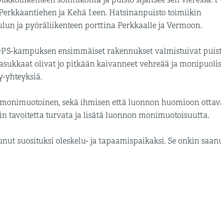
 Perkkaantiehen ja Kehä I:een. Hatsinanpuisto toimiikin
un ja pyöräliikenteen porttina Perkkaalle ja Vermoon.
PS-kampuksen ensimmäiset rakennukset valmistuivat puist
sukkaat olivat jo pitkään kaivanneet vehreää ja monipuoli
y-yhteyksiä.
ja monimuotoinen, sekä ihmisen että luonnon huomioon ottav
 tavoitetta turvata ja lisätä luonnon monimuotoisuutta.
ut suosituksi oleskelu- ja tapaamispaikaksi. Se onkin saan