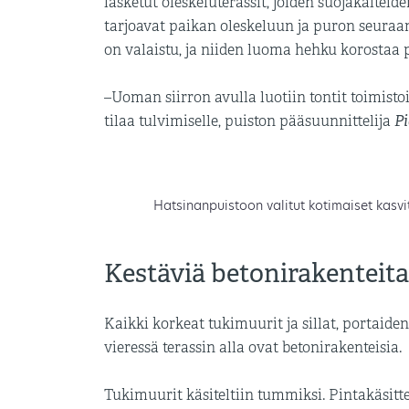
lasketut oleskeluterassit, joiden suojakaitei
tarjoavat paikan oleskeluun ja puron seuraami
on valaistu, ja niiden luoma hehku korostaa 
–Uoman siirron avulla luotiin tontit toimistoille
Pi
tilaa tulvimiselle, puiston pääsuunnittelija
Hatsinanpuistoon valitut kotimaiset kasvit
Kestäviä betonirakenteita
Kaikki korkeat tukimuurit ja sillat, portaiden
vieressä terassin alla ovat betonirakenteisia.
Tukimuurit käsiteltiin tummiksi. Pintakäsitt