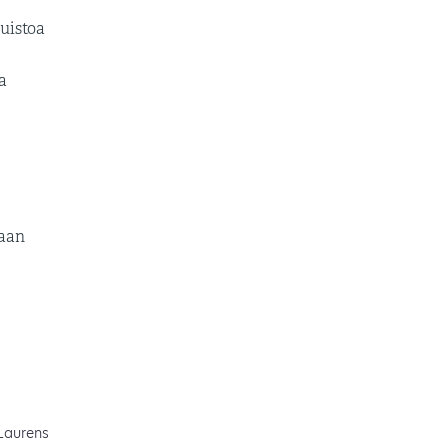
uistoa
a
taan
Laurens