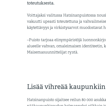
toteutuksesta.
Voittajaksi valitussa Hatsinanpuistossa nous
vakuutti upeasti toteutettuna ja vahvailmei
käytettävyys ja virkistysarvot muodostavat 
–Puisto tarjoaa elinympäristöjä luonnonkirjo
alueelle vahvan, omaleimaisen identiteetin,
Maisemasuunnittelijat ry:stä.
Lisää vihreää kaupunkiin
Hatsinanpuisto sijaitsee reilun 80 000 asu
pääkaupunkiseudun kolmanneksi vilkkain jouk