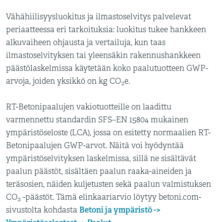
Vähähiilisyysluokitus ja ilmastoselvitys palvelevat
periaatteessa eri tarkoituksia: luokitus tukee hankkeen
alkuvaiheen ohjausta ja vertailuja, kun taas
ilmastoselvityksen tai yleensäkin rakennushankkeen
päästölaskelmissa käytetään koko paalutuotteen GWP-
arvoja, joiden yksikkö on kg CO
e.
2
RT-Betonipaalujen vakiotuotteille on laadittu
varmennettu standardin SFS–EN 15804 mukainen
ympäristöseloste (LCA), jossa on esitetty normaalien RT-
Betonipaalujen GWP-arvot. Näitä voi hyödyntää
ympäristöselvityksen laskelmissa, sillä ne sisältävät
paalun päästöt, sisältäen paalun raaka-aineiden ja
teräsosien, näiden kuljetusten sekä paalun valmistuksen
CO
-päästöt. Tämä elinkaariarvio löytyy betoni.com-
2
Betoni ja ympäristö ->
sivustolta kohdasta