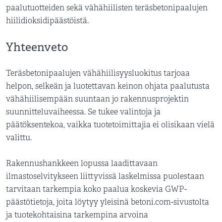
paalutuotteiden sekä vähähiilisten teräsbetonipaalujen
hiilidioksidipäästöistä.
Yhteenveto
Teräsbetonipaalujen vähähiilisyysluokitus tarjoaa
helpon, selkeän ja luotettavan keinon ohjata paalutusta
vähähiilisempään suuntaan jo rakennusprojektin
suunnitteluvaiheessa. Se tukee valintoja ja
päätöksentekoa, vaikka tuotetoimittajia ei olisikaan vielä
valittu.
Rakennushankkeen lopussa laadittavaan
ilmastoselvitykseen liittyvissä laskelmissa puolestaan
tarvitaan tarkempia koko paalua koskevia GWP-
päästötietoja, joita löytyy yleisinä betoni.com-sivustolta
ja tuotekohtaisina tarkempina arvoina