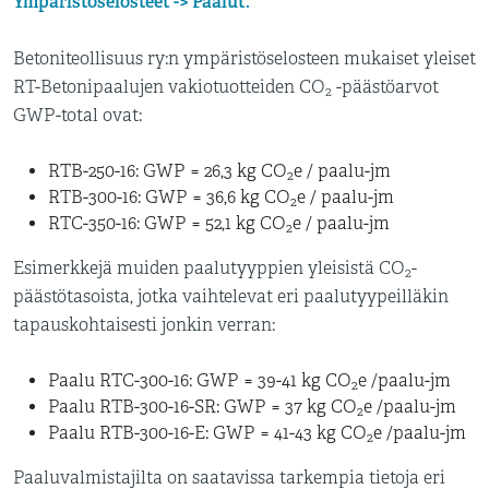
Ympäristöselosteet -> Paalut.
Betoniteollisuus ry:n ympäristöselosteen mukaiset yleiset
RT-Betonipaalujen vakiotuotteiden CO
-päästöarvot
2
GWP-total ovat:
RTB-250-16: GWP = 26,3 kg CO
e / paalu-jm
2
RTB-300-16: GWP = 36,6 kg CO
e / paalu-jm
2
RTC-350-16: GWP = 52,1 kg CO
e / paalu-jm
2
Esimerkkejä muiden paalutyyppien yleisistä CO
-
2
päästötasoista, jotka vaihtelevat eri paalutyypeilläkin
tapauskohtaisesti jonkin verran:
Paalu RTC-300-16: GWP = 39-41 kg CO
e /paalu-jm
2
Paalu RTB-300-16-SR: GWP = 37 kg CO
e /paalu-jm
2
Paalu RTB-300-16-E: GWP = 41-43 kg CO
e /paalu-jm
2
Paaluvalmistajilta on saatavissa tarkempia tietoja eri