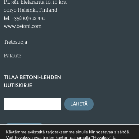
PL 381, Eteläranta 10, 10 krs.
00130 Helsinki, Finland
tel. +358 (0)9 12 991
www.betoni.com
Tietosuoja
Palaute
TILAA BETONI-LEHDEN
UUTISKIRJE
LÄHETÄ
BETONI.COM
Käytämme evästeitä tarjotaksemme sinulle kiinnostavaa sisältöä.
Voit hyväksyä evästeiden käytön painamalla "Hyväksy" tai