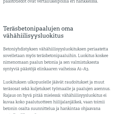
päästötiedot ovat vertailukelpoisia eri hankkeissa.
Teräsbetonipaalujen oma
vähähiilisyysluokitus
Betoniyhdistyksen vähähiilisyysluokituksen periaatetta
sovelletaan myös teräsbetonipaaluihin. Luokitus koskee
nimenomaan paalun betonia ja sen valmistuksesta
syntyviä päästöjä elinkaaren vaiheissa A1–A3.
Luokituksen ulkopuolelle jäävät raudoitukset ja muut
teräsosat sekä kuljetukset työmaalle ja paalujen asennus.
Rajaus on hyvä pitää mielessä: vähähiilisyysluokitus ei
kuvaa koko paalutuotteen hiilijalanjälkeä, vaan toimii
betonin osalta suunnittelua ja hankintaa ohjaavana