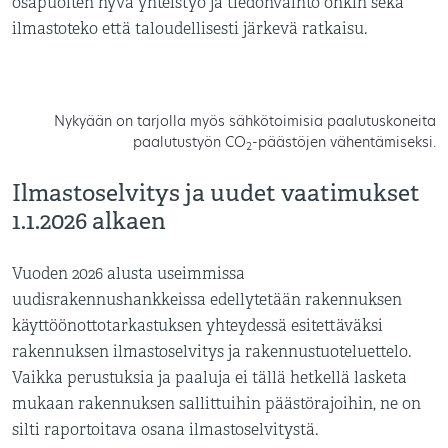
osapuolten hyvä yhteistyö ja tiedonvaihto onkin sekä
ilmastoteko että taloudellisesti järkevä ratkaisu.
Nykyään on tarjolla myös sähkötoimisia paalutuskoneita
paalutustyön CO
-päästöjen vähentämiseksi.
2
Ilmastoselvitys ja uudet vaatimukset
1.1.2026 alkaen
Vuoden 2026 alusta useimmissa
uudisrakennushankkeissa edellytetään rakennuksen
käyttöönottotarkastuksen yhteydessä esitettäväksi
rakennuksen ilmastoselvitys ja rakennustuoteluettelo.
Vaikka perustuksia ja paaluja ei tällä hetkellä lasketa
mukaan rakennuksen sallittuihin päästörajoihin, ne on
silti raportoitava osana ilmastoselvitystä.