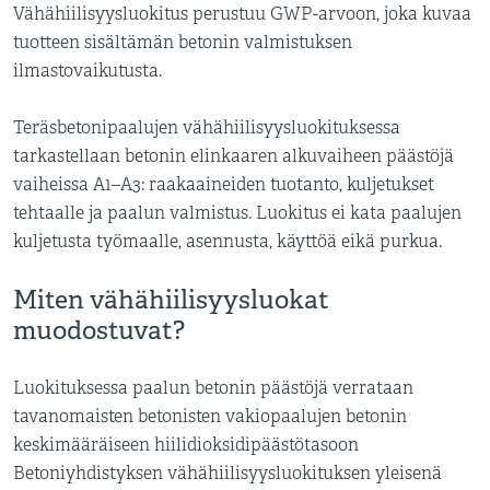
Vähähiilisyysluokitus perustuu GWP-arvoon, joka kuvaa
tuotteen sisältämän betonin valmistuksen
ilmastovaikutusta.
Teräsbetonipaalujen vähähiilisyysluokituksessa
tarkastellaan betonin elinkaaren alkuvaiheen päästöjä
vaiheissa A1–A3: raakaaineiden tuotanto, kuljetukset
tehtaalle ja paalun valmistus. Luokitus ei kata paalujen
kuljetusta työmaalle, asennusta, käyttöä eikä purkua.
Miten vähähiilisyysluokat
muodostuvat?
Luokituksessa paalun betonin päästöjä verrataan
tavanomaisten betonisten vakiopaalujen betonin
keskimääräiseen hiilidioksidipäästötasoon
Betoniyhdistyksen vähähiilisyysluokituksen yleisenä