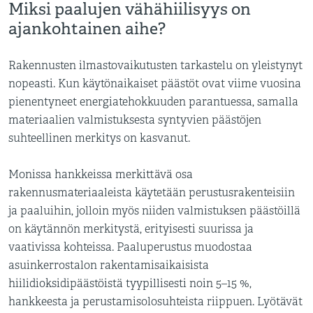
Miksi paalujen vähähiilisyys on
ajankohtainen aihe?
Rakennusten ilmastovaikutusten tarkastelu on yleistynyt
nopeasti. Kun käytönaikaiset päästöt ovat viime vuosina
pienentyneet energiatehokkuuden parantuessa, samalla
materiaalien valmistuksesta syntyvien päästöjen
suhteellinen merkitys on kasvanut.
Monissa hankkeissa merkittävä osa
rakennusmateriaaleista käytetään perustusrakenteisiin
ja paaluihin, jolloin myös niiden valmistuksen päästöillä
on käytännön merkitystä, erityisesti suurissa ja
vaativissa kohteissa. Paaluperustus muodostaa
asuinkerrostalon rakentamisaikaisista
hiilidioksidipäästöistä tyypillisesti noin 5–15 %,
hankkeesta ja perustamisolosuhteista riippuen. Lyötävät