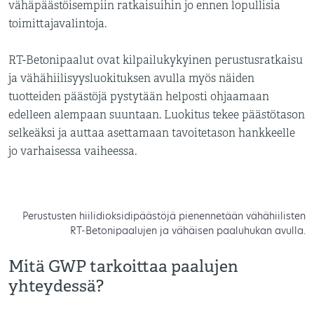
vähäpäästöisempiin ratkaisuihin jo ennen lopullisia
toimittajavalintoja.
RT-Betonipaalut ovat kilpailukykyinen perustusratkaisu
ja vähähiilisyysluokituksen avulla myös näiden
tuotteiden päästöjä pystytään helposti ohjaamaan
edelleen alempaan suuntaan. Luokitus tekee päästötason
selkeäksi ja auttaa asettamaan tavoitetason hankkeelle
jo varhaisessa vaiheessa.
Perustusten hiilidioksidipäästöjä pienennetään vähähiilisten
RT-Betonipaalujen ja vähäisen paaluhukan avulla.
Mitä GWP tarkoittaa paalujen
yhteydessä?