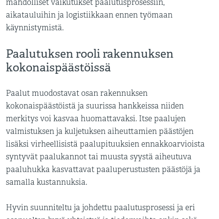
mahdolliset vaikutukset paalutusprosessiin,
aikatauluihin ja logistiikkaan ennen työmaan
käynnistymistä.
Paalutuksen rooli rakennuksen
kokonaispäästöissä
Paalut muodostavat osan rakennuksen
kokonaispäästöistä ja suurissa hankkeissa niiden
merkitys voi kasvaa huomattavaksi. Itse paalujen
valmistuksen ja kuljetuksen aiheuttamien päästöjen
lisäksi virheellisistä paalupituuksien ennakkoarvioista
syntyvät paalukannot tai muusta syystä aiheutuva
paaluhukka kasvattavat paaluperustusten päästöjä ja
samalla kustannuksia.
Hyvin suunniteltu ja johdettu paalutusprosessi ja eri