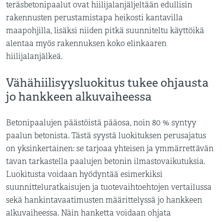
teräsbetonipaalut ovat hiilijalanjäljeltään edullisin
rakennusten perustamistapa heikosti kantavilla
maapohjilla, lisäksi niiden pitkä suunniteltu käyttöikä
alentaa myös rakennuksen koko elinkaaren
hiilijalanjälkeä.
Vähähiilisyysluokitus tukee ohjausta
jo hankkeen alkuvaiheessa
Betonipaalujen päästöistä pääosa, noin 80 % syntyy
paalun betonista. Tästä syystä luokituksen perusajatus
on yksinkertainen: se tarjoaa yhteisen ja ymmärrettävän
tavan tarkastella paalujen betonin ilmastovaikutuksia.
Luokitusta voidaan hyödyntää esimerkiksi
suunnitteluratkaisujen ja tuotevaihtoehtojen vertailussa
sekä hankintavaatimusten määrittelyssä jo hankkeen
alkuvaiheessa. Näin hanketta voidaan ohjata