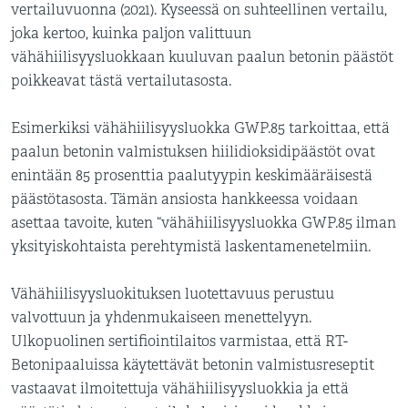
vertailuvuonna (2021). Kyseessä on suhteellinen vertailu,
joka kertoo, kuinka paljon valittuun
vähähiilisyysluokkaan kuuluvan paalun betonin päästöt
poikkeavat tästä vertailutasosta.
Esimerkiksi vähähiilisyysluokka GWP.85 tarkoittaa, että
paalun betonin valmistuksen hiilidioksidipäästöt ovat
enintään 85 prosenttia paalutyypin keskimääräisestä
päästötasosta. Tämän ansiosta hankkeessa voidaan
asettaa tavoite, kuten “vähähiilisyysluokka GWP.85 ilman
yksityiskohtaista perehtymistä laskentamenetelmiin.
Vähähiilisyysluokituksen luotettavuus perustuu
valvottuun ja yhdenmukaiseen menettelyyn.
Ulkopuolinen sertifiointilaitos varmistaa, että RT-
Betonipaaluissa käytettävät betonin valmistusreseptit
vastaavat ilmoitettuja vähähiilisyysluokkia ja että