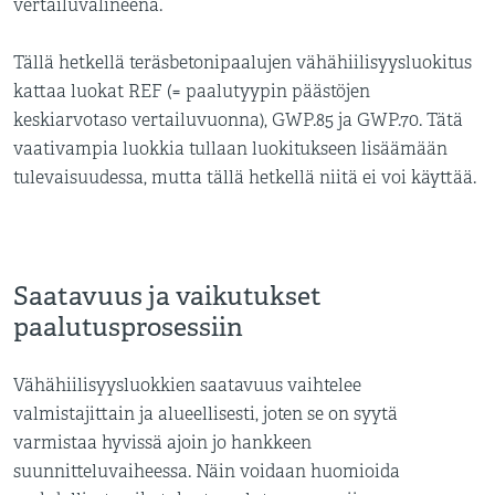
vertailuvälineenä.
Tällä hetkellä teräsbetonipaalujen vähähiilisyysluokitus
kattaa luokat REF (= paalutyypin päästöjen
keskiarvotaso vertailuvuonna), GWP.85 ja GWP.70. Tätä
vaativampia luokkia tullaan luokitukseen lisäämään
tulevaisuudessa, mutta tällä hetkellä niitä ei voi käyttää.
Saatavuus ja vaikutukset
paalutusprosessiin
Vähähiilisyysluokkien saatavuus vaihtelee
valmistajittain ja alueellisesti, joten se on syytä
varmistaa hyvissä ajoin jo hankkeen
suunnitteluvaiheessa. Näin voidaan huomioida