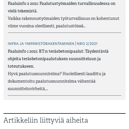
Paaluinfo 2 2021: Paalutustyömaiden turvallisuudessa on
vielä tekemistä.
Vaikka rakennustyömaiden työturvallisuus on kohentunut
viime vuosina oleellisesti, paalutustöissä…
INFRA JA YMPÄRISTÖRAKENTAMINEN | NRO 2/2021
Paaluinfo 1 2021: RT:n teräsbetonipaalut: Täydentäviä
ohjeita teräsbetonipaalutuksen suunnitteluun ja
toteutukseen.
Hyvä paalutussuunnitelma? Huolellisesti laadittu ja
dokumentoitu paalutussuunnitelma vähentää
suunnitteluvirheitä,…
Artikkeliin liittyviä aiheita