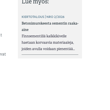
Lue myös:
KIERTOTALOUS | NRO 2/2026
Betonimurskeesta sementin raaka-
aine
at
Finnsementillä kalkkikivelle
haetaan korvaavia materiaaleja,
joiden avulla voidaan pienentää…
avat