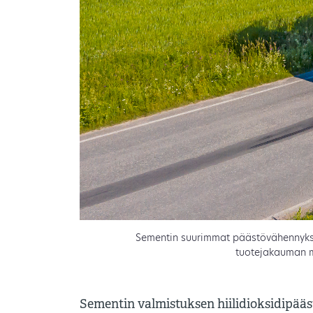
Sementin suurimmat päästövähennykset 
tuotejakauman m
Sementin valmistuksen hiilidioksidipääst