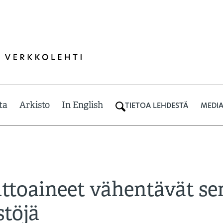
ta
Arkisto
In English
TIETOA LEHDESTÄ
MEDIA
lttoaineet vähentävät s
stöjä