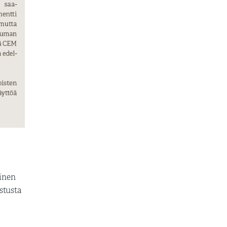
linen
stusta