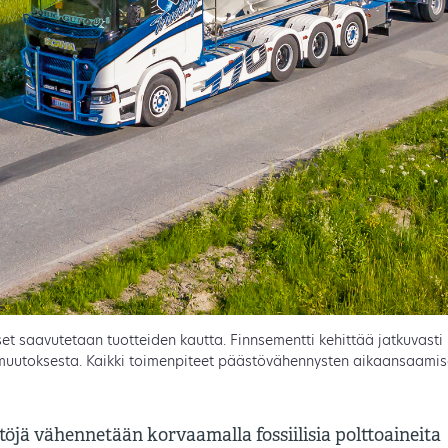
saavutetaan tuotteiden kautta. Finnsementti kehittää jatkuvasti u
uutoksesta. Kaikki toimenpiteet päästövähennysten aikaansaamiseks
öjä vähennetään korvaamalla fossiilisia polttoaineita