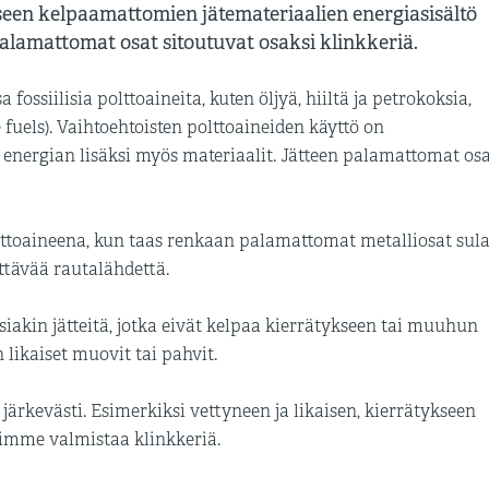
ykseen kelpaamattomien jätemateriaalien energiasisältö
alamattomat osat sitoutuvat osaksi klinkkeriä.
ssiilisia polttoaineita, kuten öljyä, hiiltä ja petrokoksia,
e fuels). Vaihtoehtoisten polttoaineiden käyttö on
 energian lisäksi myös materiaalit. Jätteen palamattomat os
ttoaineena, kun taas renkaan palamattomat metalliosat sul
ttävää rautalähdettä.
akin jätteitä, jotka eivät kelpaa kierrätykseen tai muuhun
n likaiset muovit tai pahvit.
ärkevästi. Esimerkiksi vettyneen ja likaisen, kierrätykseen
imme valmistaa klinkkeriä.