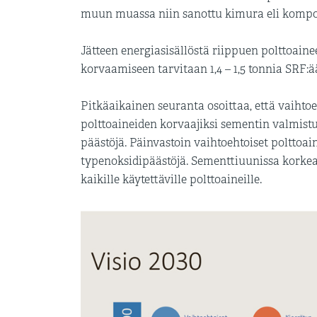
muun muassa niin sanottu kimura eli komposi
Jätteen energiasisällöstä riippuen polttoaine
korvaamiseen tarvitaan 1,4 – 1,5 tonnia SRF:ä
Pitkäaikainen seuranta osoittaa, että vaihtoeh
polttoaineiden korvaajiksi sementin valmistu
päästöjä. Päinvastoin vaihtoehtoiset polttoai
typenoksidipäästöjä. Sementtiuunissa korke
kaikille käytettäville polttoaineille.