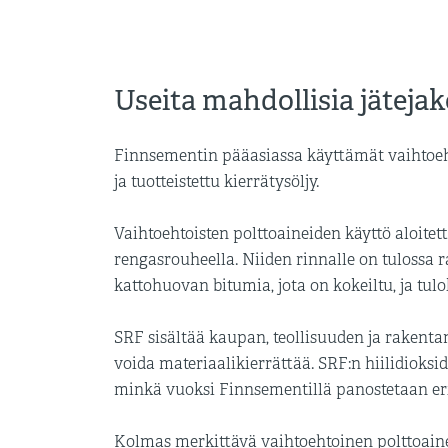
Useita mahdollisia jätejak
Finnsementin pääasiassa käyttämät vaihtoeht
ja tuotteistettu kierrätysöljy.
Vaihtoehtoisten polttoaineiden käyttö aloitet
rengasrouheella. Niiden rinnalle on tulossa
kattohuovan bitumia, jota on kokeiltu, ja tulo
SRF sisältää kaupan, teollisuuden ja rakentam
voida materiaalikierrättää. SRF:n hiilidioksi
minkä vuoksi Finnsementillä panostetaan eri
Kolmas merkittävä vaihtoehtoinen polttoaine o