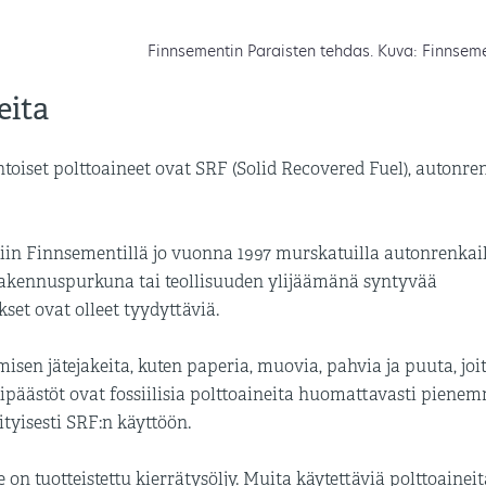
Finnsementin Paraisten tehdas. Kuva: Finnsem
eita
oiset polttoaineet ovat SRF (Solid Recovered Fuel), autonre
tiin Finnsementillä jo vuonna 1997 murskatuilla autonrenkail
 rakennuspurkuna tai teollisuuden ylijäämänä syntyvää
kset ovat olleet tyydyttäviä.
isen jätejakeita, kuten paperia, muovia, pahvia ja puuta, joit
dipäästöt ovat fossiilisia polttoaineita huomattavasti pienem
tyisesti SRF:n käyttöön.
n tuotteistettu kierrätysöljy. Muita käytettäviä polttoaineit