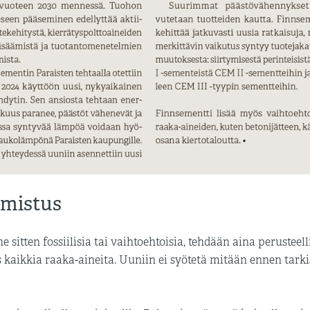
rmistus
ne sitten fossiilisia tai vaihtoehtoisia, tehdään aina perusteel
kaikkia raaka-aineita. Uuniin ei syötetä mitään ennen tarki