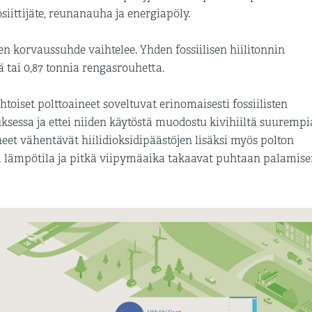
ittijäte, reunanauha ja energiapöly.
en korvaussuhde vaihtelee. Yhden fossiilisen hiilitonnin
ä tai 0,87 tonnia rengasrouhetta.
toiset polttoaineet soveltuvat erinomaisesti fossiilisten
ksessa ja ettei niiden käytöstä muodostu kivihiiltä suurempi
neet vähentävät hiilidioksidipäästöjen lisäksi myös polton
a lämpötila ja pitkä viipymäaika takaavat puhtaan palamis