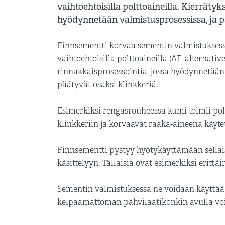
vaihtoehtoisilla polttoaineilla. Kierrät
hyödynnetään valmistusprosessissa, ja p
Finnsementti korvaa sementin valmistuksessa fo
vaihtoehtoisilla polttoaineilla (AF, alternativ
rinnakkaisprosessointia, jossa hyödynnetään
päätyvät osaksi klinkkeriä.
Esimerkiksi rengasrouheessa kumi toimii pol
klinkkeriin ja korvaavat raaka-aineena käyte
Finnsementti pystyy hyötykäyttämään sellaisi
käsittelyyn. Tällaisia ovat esimerkiksi erittäi
Sementin valmistuksessa ne voidaan käyttää j
kelpaamattoman pahvilaatikonkin avulla vo