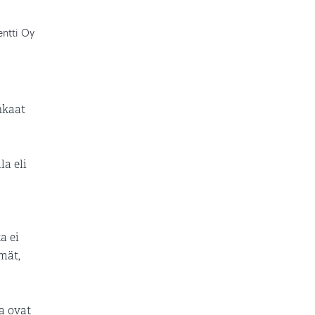
entti Oy
nkaat
la eli
a ei
mät,
a ovat