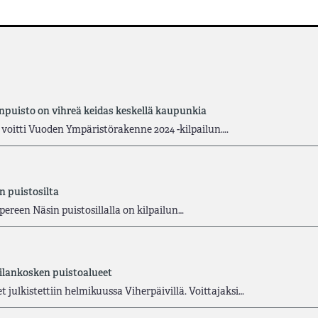
puisto on vihreä keidas keskellä kaupunkia
voitti Vuoden Ympäristörakenne 2024 -kilpailun….
 puistosilta
reen Näsin puistosillalla on kilpailun…
ilankosken puistoalueet
julkistettiin helmikuussa Viherpäivillä. Voittajaksi…