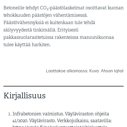
Betoneille tehdyt CO
-päästölaskelmat osoittavat kuonan
2
tehokkuuden päästöjen vähentämisessä.
Päästövähennyksiä ei kuitenkaan tule tehdä
säilyvyydestä tinkimällä. Erityisesti
pakkassuolarasitetuissa rakenteissa masuunikuonaa
tulee käyttää harkiten.
Laattakoe alkamassa. Kuva: Ahsan Iqhal
Kirjallisuus
Infrabetonien valmistus. Väyläviraston ohjeita
41/2020. Väylävirasto. Verkkojulkaisu, saatavilla: