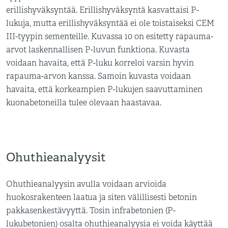
erillishyväksyntää. Erillishyväksyntä kasvattaisi P-
lukuja, mutta erillishyväksyntää ei ole toistaiseksi CEM
III-tyypin sementeille. Kuvassa 10 on esitetty rapauma-
arvot laskennallisen P-luvun funktiona. Kuvasta
voidaan havaita, että P-luku korreloi varsin hyvin
rapauma-arvon kanssa. Samoin kuvasta voidaan
havaita, että korkeampien P-lukujen saavuttaminen
kuonabetoneilla tulee olevaan haastavaa.
Ohuthieanalyysit
Ohuthieanalyysin avulla voidaan arvioida
huokosrakenteen laatua ja siten välillisesti betonin
pakkasenkestävyyttä. Tosin infrabetonien (P-
lukubetonien) osalta ohuthieanalyysia ei voida käyttää