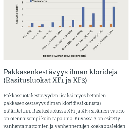
Pakkasenkestävyys ilman klorideja
(Rasitusluokat XF1 ja XF3)
Pakkassuolakestävyyden lisäksi myös betonien
pakkasenkestävyys (ilman kloridivaikutusta)
määritettiin. Rasitusluokissa XF1 ja XF3 sisäinen vaurio
on olennaisempi kuin rapauma. Kuvassa 7 on esitetty
vanhentamattomien ja vanhennettujen koekappaleiden