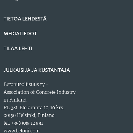
TIETOA LEHDESTÄ
MEDIATIEDOT
TILAA LEHTI
JULKAISIJA JA KUSTANTAJA
Betoniteollisuus ry –
Association of Concrete Industry
in Finland
PL 381, Eteläranta 10, 10 krs.
00130 Helsinki, Finland
tel. +358 (0)9 12 991
www.betoni.com