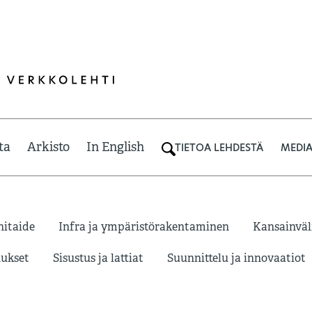
ta
Arkisto
In English
TIETOA LEHDESTÄ
MEDIA
nitaide
Infra ja ympäristörakentaminen
Kansainväl
ukset
Sisustus ja lattiat
Suunnittelu ja innovaatiot