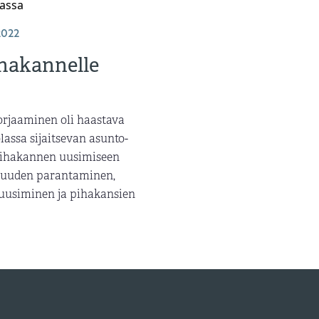
2022
ihakannelle
orjaaminen oli haastava
olassa sijaitsevan asunto-
pihakannen uusimiseen
ivuuden parantaminen,
n uusiminen ja pihakansien