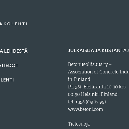
JULKAISIJA JA KUSTANTA
A LEHDESTÄ
Betoniteollisuus ry –
ATIEDOT
Association of Concrete Ind
 LEHTI
in Finland
PL 381, Eteläranta 10, 10 krs.
00130 Helsinki, Finland
tel. +358 (0)9 12 991
www.betoni.com
Tietosuoja