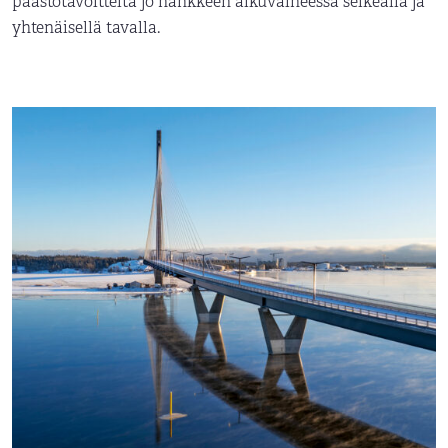
päästötavoitteita jo hankkeen alkuvaiheessa selkeällä ja
yhtenäisellä tavalla.