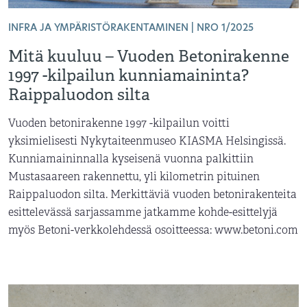
INFRA JA YMPÄRISTÖRAKENTAMINEN | NRO 1/2025
Mitä kuuluu – Vuoden Betonirakenne
1997 -kilpailun kunniamaininta?
Raippaluodon silta
Vuoden betonirakenne 1997 -kilpailun voitti
yksimielisesti Nykytaiteenmuseo KIASMA Helsingissä.
Kunniamaininnalla kyseisenä vuonna palkittiin
Mustasaareen rakennettu, yli kilometrin pituinen
Raippaluodon silta. Merkittäviä vuoden betonirakenteita
esittelevässä sarjassamme jatkamme kohde-esittelyjä
myös Betoni-verkkolehdessä osoitteessa: www.betoni.com