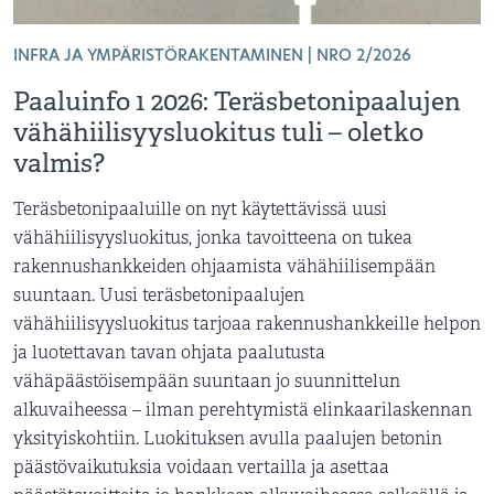
INFRA JA YMPÄRISTÖRAKENTAMINEN | NRO 2/2026
Paaluinfo 1 2026: Teräsbetonipaalujen
vähähiilisyysluokitus tuli – oletko
valmis?
Teräsbetonipaaluille on nyt käytettävissä uusi
vähähiilisyysluokitus, jonka tavoitteena on tukea
rakennushankkeiden ohjaamista vähähiilisempään
suuntaan. Uusi teräsbetonipaalujen
vähähiilisyysluokitus tarjoaa rakennushankkeille helpon
ja luotettavan tavan ohjata paalutusta
vähäpäästöisempään suuntaan jo suunnittelun
alkuvaiheessa – ilman perehtymistä elinkaarilaskennan
yksityiskohtiin. Luokituksen avulla paalujen betonin
päästövaikutuksia voidaan vertailla ja asettaa