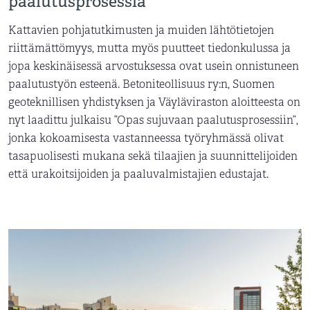
paalutusprosessia
Kattavien pohjatutkimusten ja muiden lähtötietojen
riittämättömyys, mutta myös puutteet tiedonkulussa ja
jopa keskinäisessä arvostuksessa ovat usein onnistuneen
paalutustyön esteenä. Betoniteollisuus ry:n, Suomen
geoteknillisen yhdistyksen ja Väyläviraston aloitteesta on
nyt laadittu julkaisu ”Opas sujuvaan paalutusprosessiin”,
jonka kokoamisesta vastanneessa työryhmässä olivat
tasapuolisesti mukana sekä tilaajien ja suunnittelijoiden
että urakoitsijoiden ja paaluvalmistajien edustajat.