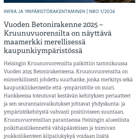
INFRA JA YMPÄRISTÖRAKENTAMINEN | NRO 1/2026
Vuoden Betonirakenne 2025 –
Kruunuvuorensilta on näyttävä
maamerkki merellisessä
kaupunkiympäristössä
Helsingin Kruunuvuorensilta palkittiin tammikuussa
Vuoden 2025 Betonirakenteena. Kruunuvuorensilta on
esimerkillisesti johdettu suurhanke, jonka merkitys sekä
kaupunkiliikenteelle että -ympäristölle on suuri.
Hankkeessa toteutuvat kestävän kehityksen periaatteet
ja sen seurannaisvaikutukset johtavat yhdyskunta- ja
ympäristökehitystä vahvasti positiiviseen suuntaan.
Kruunuvuorensillan parantaessa Helsingin alueellista
poikittaisliikennettä vähäpäästöisen ja toimivan
joukkoliikenteen kilpailukykyä voidaan lisätä