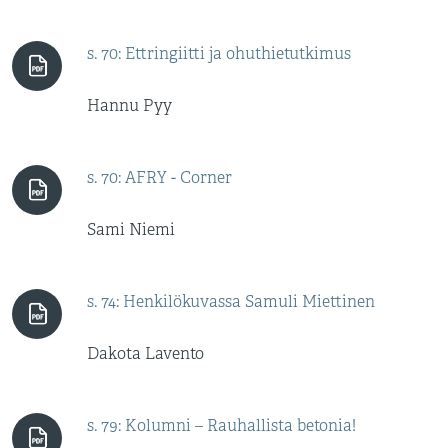
s. 70: Ettringiitti ja ohuthietutkimus
Hannu Pyy
s. 70: AFRY - Corner
Sami Niemi
s. 74: Henkilökuvassa Samuli Miettinen
Dakota Lavento
s. 79: Kolumni – Rauhallista betonia!