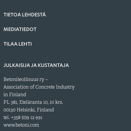
TIETOA LEHDESTÄ
MEDIATIEDOT
TILAA LEHTI
JULKAISIJA JA KUSTANTAJA
Betoniteollisuus ry –
Association of Concrete Industry
in Finland
PL 381, Eteläranta 10, 10 krs.
00130 Helsinki, Finland
tel. +358 (0)9 12 991
www.betoni.com