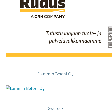
Lammin Betoni Oy
Swerock