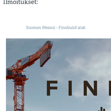
Ilmoitukset:
Suomen Messut - Finnbuild 2026