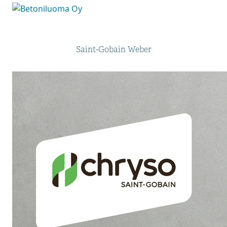
Saint-Gobain Weber