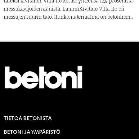
taloksi kivitalon. Villa Ilo keräsi yhteensä 12,9 prosenttia
messukävijöiden äänistä. LammiKivitalo Villa Ilo oli
messujen suurin talo. Runkomateriaalina on betoninen...
TIETOA BETONISTA
BETONI JA YMPÄRISTÖ