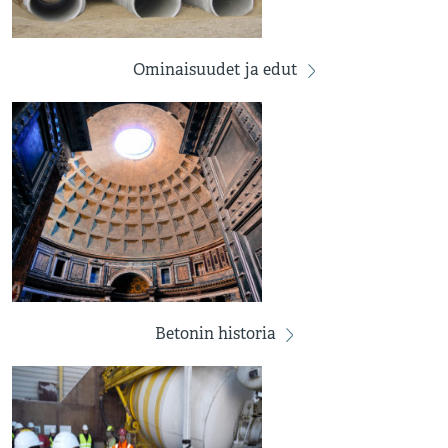
Ominaisuudet ja edut
Betonin historia