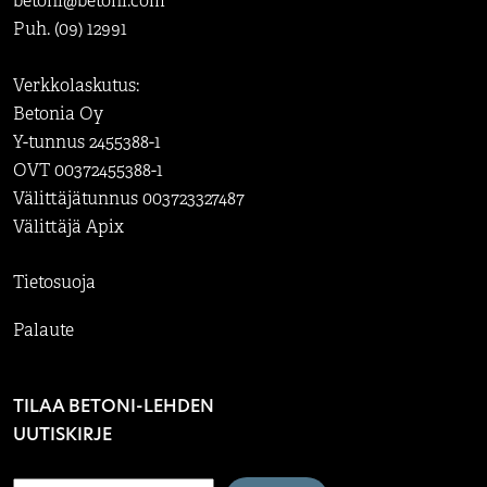
betoni@betoni.com
Puh. (09) 12991
Verkkolaskutus:
Betonia Oy
Y-tunnus 2455388-1
OVT 00372455388-1
Välittäjätunnus 003723327487
Välittäjä Apix
Tietosuoja
Palaute
TILAA BETONI-LEHDEN
UUTISKIRJE