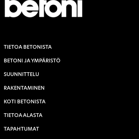
TIETOA BETONISTA
BETONI JA YMPÄRISTÖ
SUUNNITTELU
RAKENTAMINEN
KOTI BETONISTA
TIETOA ALASTA
TAPAHTUMAT