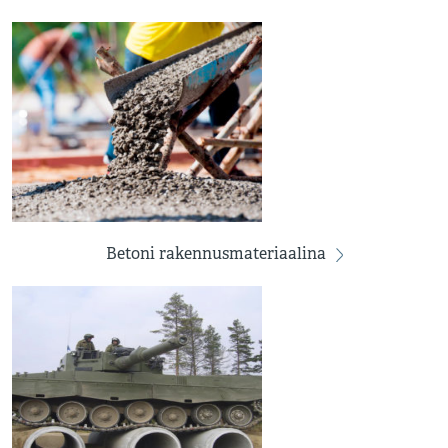
Betoni rakennusmateriaalina