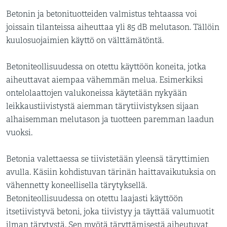
Betonin ja betonituotteiden valmistus tehtaassa voi
joissain tilanteissa aiheuttaa yli 85 dB melutason. Tällöin
kuulosuojaimien käyttö on välttämätöntä.
Betoniteollisuudessa on otettu käyttöön koneita, jotka
aiheuttavat aiempaa vähemmän melua. Esimerkiksi
ontelolaattojen valukoneissa käytetään nykyään
leikkaustiivistystä aiemman tärytiivistyksen sijaan
alhaisemman melutason ja tuotteen paremman laadun
vuoksi.
Betonia valettaessa se tiivistetään yleensä täryttimien
avulla. Käsiin kohdistuvan tärinän haittavaikutuksia on
vähennetty koneellisella tärytyksellä.
Betoniteollisuudessa on otettu laajasti käyttöön
itsetiivistyvä betoni, joka tiivistyy ja täyttää valumuotit
ilman tärytystä. Sen myötä täryttämisestä aiheutuvat