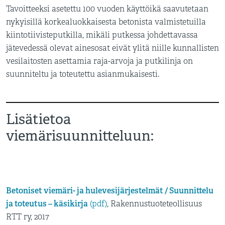
Tavoitteeksi asetettu 100 vuoden käyttöikä saavutetaan
nykyisillä korkealuokkaisesta betonista valmistetuilla
kiintotiivisteputkilla, mikäli putkessa johdettavassa
jätevedessä olevat ainesosat eivät ylitä niille kunnallisten
vesilaitosten asettamia raja-arvoja ja putkilinja on
suunniteltu ja toteutettu asianmukaisesti.
Lisätietoa
viemärisuunnitteluun:
Betoniset viemäri- ja hulevesijärjestelmät / Suunnittelu
ja toteutus – käsikirja
(pdf)
, Rakennustuoteteollisuus
RTT ry, 2017