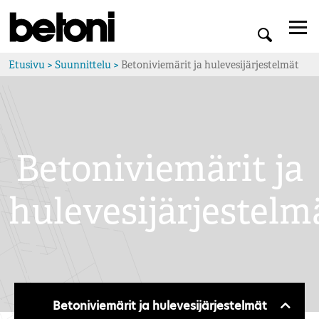
Etusivu
>
Suunnittelu
>
Betoniviemärit ja hulevesijärjestelmät
Betoniviemärit ja
hulevesijärjestelm
Betoniviemärit ja hulevesijärjestelmät