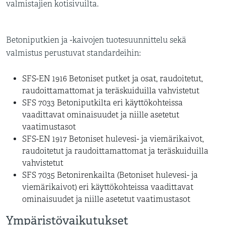
valmistajien kotisivuilta.
Betoniputkien ja -kaivojen tuotesuunnittelu sekä
valmistus perustuvat standardeihin:
SFS-EN 1916 Betoniset putket ja osat, raudoitetut,
raudoittamattomat ja teräskuiduilla vahvistetut
SFS 7033 Betoniputkilta eri käyttökohteissa
vaadittavat ominaisuudet ja niille asetetut
vaatimustasot
SFS-EN 1917 Betoniset hulevesi- ja viemärikaivot,
raudoitetut ja raudoittamattomat ja teräskuiduilla
vahvistetut
SFS 7035 Betonirenkailta (Betoniset hulevesi- ja
viemärikaivot) eri käyttökohteissa vaadittavat
ominaisuudet ja niille asetetut vaatimustasot
Ympäristövaikutukset