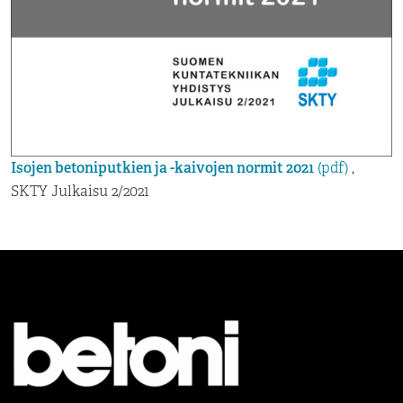
Isojen betoniputkien ja -kaivojen normit 2021
(pdf)
,
SKTY Julkaisu 2/2021