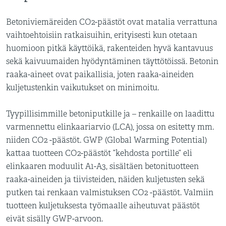
Betoniviemäreiden CO2-päästöt ovat matalia verrattuna
vaihtoehtoisiin ratkaisuihin, erityisesti kun otetaan
huomioon pitkä käyttöikä, rakenteiden hyvä kantavuus
sekä kaivuumaiden hyödyntäminen täyttötöissä. Betonin
raaka-aineet ovat paikallisia, joten raaka-aineiden
kuljetustenkin vaikutukset on minimoitu.
Tyypillisimmille betoniputkille ja – renkaille on laadittu
varmennettu elinkaariarvio (LCA), jossa on esitetty mm.
niiden CO2 -päästöt. GWP (Global Warming Potential)
kattaa tuotteen CO2-päästöt ”kehdosta portille” eli
elinkaaren moduulit A1-A3, sisältäen betonituotteen
raaka-aineiden ja tiivisteiden, näiden kuljetusten sekä
putken tai renkaan valmistuksen CO2 -päästöt. Valmiin
tuotteen kuljetuksesta työmaalle aiheutuvat päästöt
eivät sisälly GWP-arvoon.