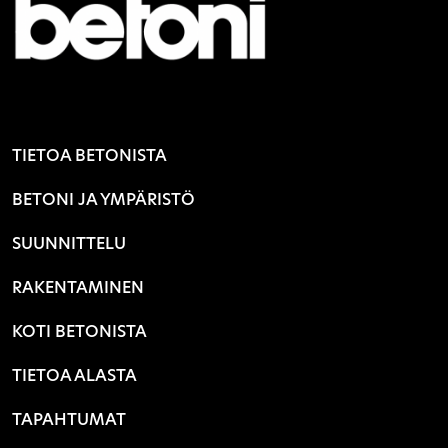
TIETOA BETONISTA
BETONI JA YMPÄRISTÖ
SUUNNITTELU
RAKENTAMINEN
KOTI BETONISTA
TIETOA ALASTA
TAPAHTUMAT