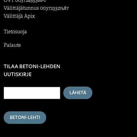
OVT 00372455388-1
Välittäjätunnus 003723327487
Välittäjä Apix
Tietosuoja
Palaute
TILAA BETONI-LEHDEN
UUTISKIRJE
LÄHETÄ
BETONI-LEHTI