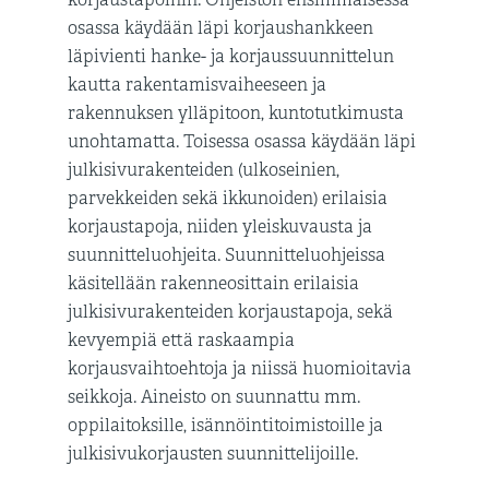
korjaustapoihin. Ohjeiston ensimmäisessä
osassa käydään läpi korjaushankkeen
läpivienti hanke- ja korjaussuunnittelun
kautta rakentamisvaiheeseen ja
rakennuksen ylläpitoon, kuntotutkimusta
unohtamatta. Toisessa osassa käydään läpi
julkisivurakenteiden (ulkoseinien,
parvekkeiden sekä ikkunoiden) erilaisia
korjaustapoja, niiden yleiskuvausta ja
suunnitteluohjeita. Suunnitteluohjeissa
käsitellään rakenneosittain erilaisia
julkisivurakenteiden korjaustapoja, sekä
kevyempiä että raskaampia
korjausvaihtoehtoja ja niissä huomioitavia
seikkoja. Aineisto on suunnattu mm.
oppilaitoksille, isännöintitoimistoille ja
julkisivukorjausten suunnittelijoille.