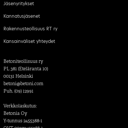
Jäsenyritykset
Kannatusjäsenet
Rakennusteollisuus RT ry
Kansainväliset yhteydet
Betoniteollisuus ry
PL 381 (Eteläranta 10)
00131 Helsinki
betoni@betoni.com
Puh. (09) 12991
Verkkolaskutus:
Betonia Oy
Y-tunnus 2455388-1