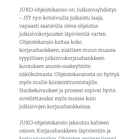
JUKO-ohjeistokansio on Julkisivuyhdistys
– JSY ry:n kotisivuilla julkaistu laaja,
vapaasti saatavilla oleva ohjeistus
julkisivukorjausten läpivientiä varten.
Ohjeistokansio kattaa koko
korjaushankkeen, sisältäen muun muassa
tyypillisen julkisivukorjaushankkeen
kuvauksen asunto-osakeyhtiön
näkökulmasta. Ohjeistokansiosta on hyötyä
myös muille kiinteistönomistajille.
Hankekuvaukset ja prosessi sopivat hyvin
sovellettavaksi myös muissa kuin
julkisivujen korjaushankkeissa.
JUKO-ohjeistokansio jakautuu kahteen
osioon: Korjaushankkeen läpivientiin ja