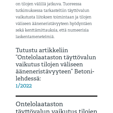
on tilojen välillä jatkuva. Tuoreessa
tutkimuksessa tarkasteltiin täyttövalun
vaikutusta liitoksen toimintaan ja tilojen
väliseen ääneneristävyyteen hyödyntäen
sekä kenttämittauksia, että numeerisia
laskentamenetelmiä.
Tutustu artikkeliin
”Ontelolaataston täyttövalun
vaikutus tilojen väliseen
ääneneristävyyteen” Betoni-
lehdessä:
1/2022
Ontelolaataston
täyttövalun vaikutus tilojen