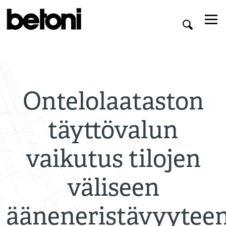
Ontelolaataston
täyttövalun
vaikutus tilojen
väliseen
ääneneristävyytee