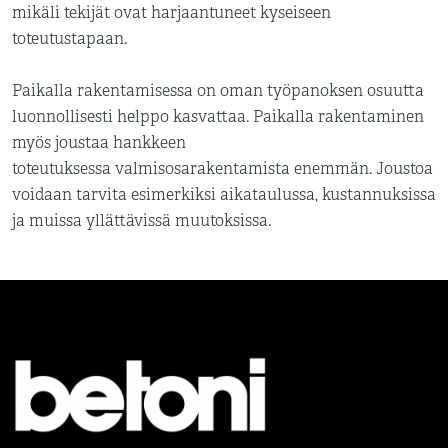
mikäli tekijät ovat harjaantuneet kyseiseen
toteutustapaan.
Paikalla rakentamisessa on oman työpanoksen osuutta
luonnollisesti helppo kasvattaa. Paikalla rakentaminen
myös joustaa hankkeen
toteutuksessa valmisosarakentamista enemmän. Joustoa
voidaan tarvita esimerkiksi aikataulussa, kustannuksissa
ja muissa yllättävissä muutoksissa.