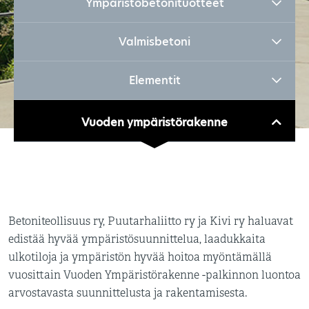
Ympäristöbetonituotteet
Valmisbetoni
Elementit
Vuoden ympäristörakenne
Betoniteollisuus ry, Puutarhaliitto ry ja Kivi ry haluavat
edistää hyvää ympäristösuunnittelua, laadukkaita
ulkotiloja ja ympäristön hyvää hoitoa myöntämällä
vuosittain Vuoden Ympäristörakenne -palkinnon luontoa
arvostavasta suunnittelusta ja rakentamisesta.