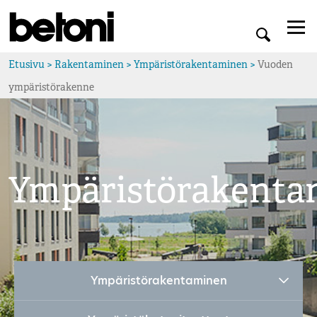
Etusivu
>
Rakentaminen
>
Ympäristörakentaminen
>
Vuoden
ympäristörakenne
Ympäristörakenta
Ympäristörakentaminen