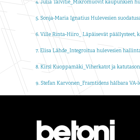
4. Julia Talvitie_Mikromuovit kaupunkien hu
5. Sonja-Maria Ignatius Hulevesien suodatus
6. Ville Rinta-Hiiro_ Läpäisevät päällysteet,
7. Elisa Lähde_Integroitua hulevesien hallint
8. Kirsi Kuoppamäki_Viherkatot ja katutason
9. Stefan Karvonen_Framtidens hålbara VA-le