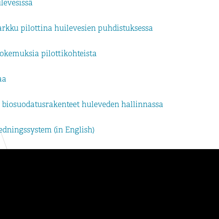
levesissä
arkku pilottina huilevesien puhdistuksessa
 kokemuksia pilottikohteista
aa
 biosuodatusrakenteet huleveden hallinnassa
dningssystem (in English)