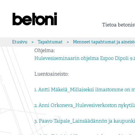
Tietoa betonis
Etusivu
>
Tapahtumat
>
Menneet tapahtumat ja aineist
Ohjelma:
Hulevesiseminaarin ohjelma Espoo Dipoli 9.1
Luentoaineisto:
1. Antti Mäkelä_Millaiseksi ilmastomme on
2. Anni Orkoneva_Hulevesiverkoston nykytila
3. Paavo Taipale_Lainsäädännön ja kaupunki