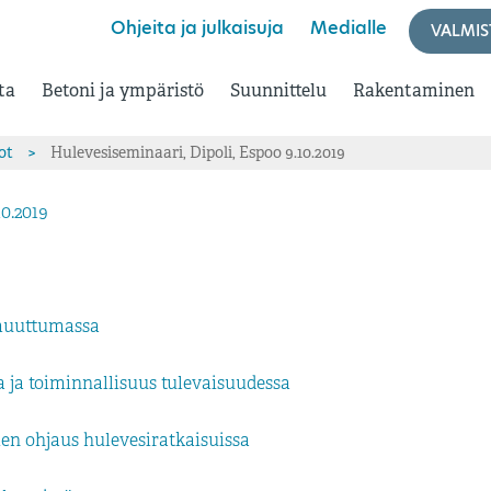
Ohjeita ja julkaisuja
Medialle
VALMIS
ta
Betoni ja ympäristö
Suunnittelu
Rakentaminen
ot
>
Hulevesiseminaari, Dipoli, Espoo 9.10.2019
0.2019
 muuttumassa
 ja toiminnallisuus tulevaisuudessa
en ohjaus hulevesiratkaisuissa