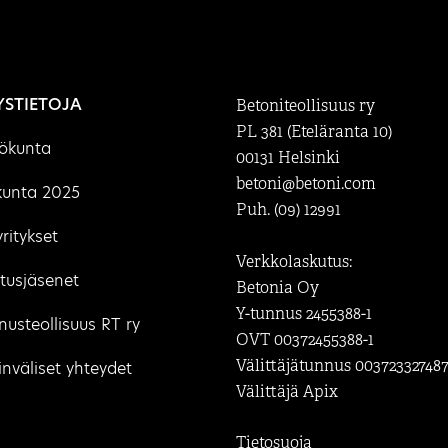
YSTIETOJA
Betoniteollisuus ry
PL 381 (Eteläranta 10)
lökunta
00131 Helsinki
betoni@betoni.com
kunta 2025
Puh. (09) 12991
ritykset
Verkkolaskutus:
tusjäsenet
Betonia Oy
Y-tunnus 2455388-1
usteollisuus RT ry
OVT 00372455388-1
Välittäjätunnus 00372332748
nväliset yhteydet
Välittäjä Apix
Tietosuoja