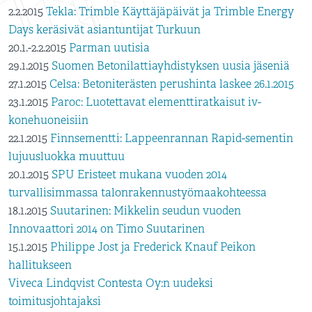
2.2.2015
Tekla: Trimble Käyttäjäpäivät ja Trimble Energy
Days keräsivät asiantuntijat Turkuun
20.1.-2.2.2015
Parman uutisia
29.1.2015
Suomen Betonilattiayhdistyksen uusia jäseniä
27.1.2015
Celsa: Betoniterästen perushinta laskee 26.1.2015
23.1.2015
Paroc: Luotettavat elementtiratkaisut iv-
konehuoneisiin
22.1.2015
Finnsementti: Lappeenrannan Rapid-sementin
lujuusluokka muuttuu
20.1.2015
SPU Eristeet mukana vuoden 2014
turvallisimmassa talonrakennustyömaakohteessa
18.1.2015
Suutarinen: Mikkelin seudun vuoden
Innovaattori 2014 on Timo Suutarinen
15.1.2015
Philippe Jost ja Frederick Knauf Peikon
hallitukseen
Viveca Lindqvist Contesta Oy:n uudeksi
toimitusjohtajaksi