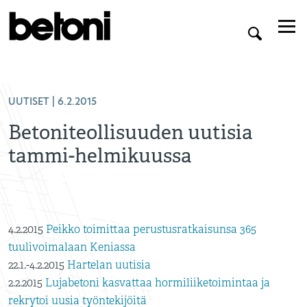
UUTISET
| 6.2.2015
Betoniteollisuuden uutisia
tammi-helmikuussa
4.2.2015
Peikko toimittaa perustusratkaisunsa 365
tuulivoimalaan Keniassa
22.1.-4.2.2015
Hartelan uutisia
2.2.2015
Lujabetoni kasvattaa hormiliiketoimintaa ja
rekrytoi uusia työntekijöitä