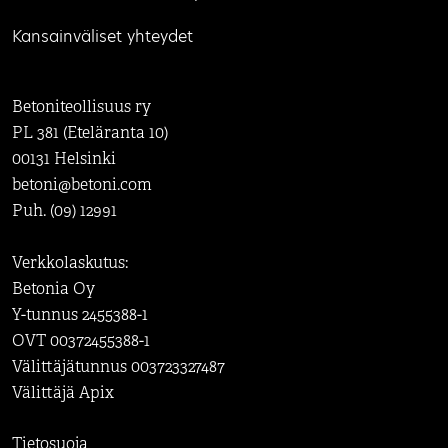
Kansainväliset yhteydet
Betoniteollisuus ry
PL 381 (Eteläranta 10)
00131 Helsinki
betoni@betoni.com
Puh. (09) 12991
Verkkolaskutus:
Betonia Oy
Y-tunnus 2455388-1
OVT 00372455388-1
Välittäjätunnus 003723327487
Välittäjä Apix
Tietosuoja