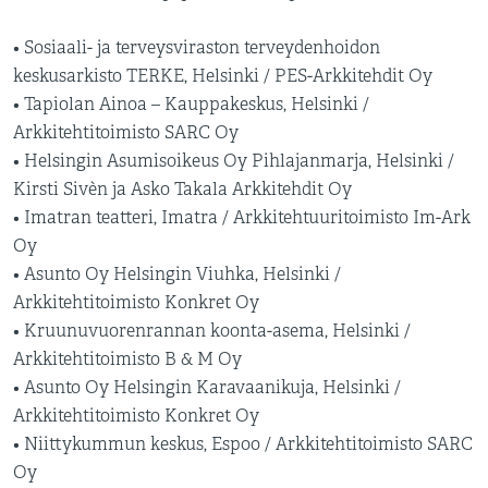
• Sosiaali- ja terveysviraston terveydenhoidon
keskusarkisto TERKE, Helsinki / PES-Arkkitehdit Oy
• Tapiolan Ainoa – Kauppakeskus, Helsinki /
Arkkitehtitoimisto SARC Oy
• Helsingin Asumisoikeus Oy Pihlajanmarja, Helsinki /
Kirsti Sivèn ja Asko Takala Arkkitehdit Oy
• Imatran teatteri, Imatra / Arkkitehtuuritoimisto Im-Ark
Oy
• Asunto Oy Helsingin Viuhka, Helsinki /
Arkkitehtitoimisto Konkret Oy
• Kruunuvuorenrannan koonta-asema, Helsinki /
Arkkitehtitoimisto B & M Oy
• Asunto Oy Helsingin Karavaanikuja, Helsinki /
Arkkitehtitoimisto Konkret Oy
• Niittykummun keskus, Espoo / Arkkitehtitoimisto SARC
Oy