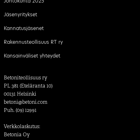
Johtokunta 2025
Jäsenyritykset
Kannatusjäsenet
Rakennusteollisuus RT ry
Kansainväliset yhteydet
Betoniteollisuus ry
PL 381 (Eteläranta 10)
00131 Helsinki
betoni@betoni.com
Puh. (09) 12991
Verkkolaskutus:
Betonia Oy