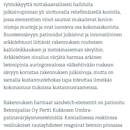
rytmikkyyttä mittakaavallisesti hallitulla
julkisivupinnan yli ulottuvalla reliefimäisellä kuviolla,
jossa elementtien vinot saumat mukailevat kuvion
viistoja muotoja ja ovat luonteva osa kokonaiskuviota.
Ruosteensävyyn patinoidut julkisivut ja innovatiivinen
arkkitehtuuri liittävät rakennuksen rouheisen
kallioleikkauksen ja metsämaiseman sävyihin.
Arkkitehtien oivallus värjätä harmaa arkinen
betonipinta auringonvalossa välkehtivään ruskean
sävyyn korostaa rakennuksen julkisivuja, mutta on
samalla kustannustehokas tapa toteuttaa ilmeikäs
kokonaisuus tiukoissa kustannusraameissa.
Rakennuksen harmaat sandwich-elementit on patinoitu
Betonipallas Oy Pertti Kukkosen Umbra-
patinavärjäysmenetelmällä. Kemiallisessa reaktiossa
vesiliukoiset rautayhdisteet reagoivat betonin pinnassa