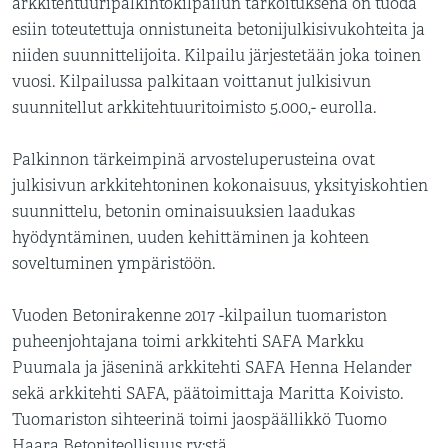
arkkitehtuuripalkintokilpailun tarkoituksena on tuoda
esiin toteutettuja onnistuneita betonijulkisivukohteita ja
niiden suunnittelijoita. Kilpailu järjestetään joka toinen
vuosi. Kilpailussa palkitaan voittanut julkisivun
suunnitellut arkkitehtuuritoimisto 5.000,- eurolla.
Palkinnon tärkeimpinä arvosteluperusteina ovat
julkisivun arkkitehtoninen kokonaisuus, yksityiskohtien
suunnittelu, betonin ominaisuuksien laadukas
hyödyntäminen, uuden kehittäminen ja kohteen
soveltuminen ympäristöön.
Vuoden Betonirakenne 2017 -kilpailun tuomariston
puheenjohtajana toimi arkkitehti SAFA Markku
Puumala ja jäseninä arkkitehti SAFA Henna Helander
sekä arkkitehti SAFA, päätoimittaja Maritta Koivisto.
Tuomariston sihteerinä toimi jaospäällikkö Tuomo
Haara Betoniteollisuus ry:stä.