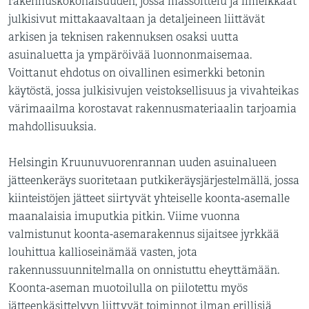
rakennuskokonaisuuden, jossa massoittelu ja ilmeikkäät
julkisivut mittakaavaltaan ja detaljeineen liittävät
arkisen ja teknisen rakennuksen osaksi uutta
asuinaluetta ja ympäröivää luonnonmaisemaa.
Voittanut ehdotus on oivallinen esimerkki betonin
käytöstä, jossa julkisivujen veistoksellisuus ja vivahteikas
värimaailma korostavat rakennusmateriaalin tarjoamia
mahdollisuuksia.
Helsingin Kruunuvuorenrannan uuden asuinalueen
jätteenkeräys suoritetaan putkikeräysjärjestelmällä, jossa
kiinteistöjen jätteet siirtyvät yhteiselle koonta-asemalle
maanalaisia imuputkia pitkin. Viime vuonna
valmistunut koonta-asemarakennus sijaitsee jyrkkää
louhittua kallioseinämää vasten, jota
rakennussuunnitelmalla on onnistuttu eheyttämään.
Koonta-aseman muotoilulla on piilotettu myös
jätteenkäsittelyyn liittyvät toiminnot ilman erillisiä