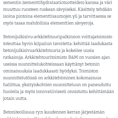
sementin (sementtihydrataatiotuotteiden) kanssa ja väri
muuttuu ruosteen ruskean sävyiseksi. Käsittely tehdään
isoina pintoina elementtisaumojen yli ja tarvittaessa se
myös tasaa mahdollisia elementtien sävyeroja.
Betonijulkisivu-arkkitehtuuripalkinnon voittajatoimisto
toteuttaa hyvin kilpailun tavoitetta: kehittää laadukasta
betonijulkisivuarkkitehtuuria ja kokeilee uusia
ratkaisuja. Arkkitehtuuritoimisto B&M on vuosien ajan
useissa suunnittelukohteissaan käyttänyt betonin
ominaisuuksia laadukkaasti hyödyksi. Toimiston
suunnittelutöissä on arkkitehtoninen kokonaisuus
hallittua, yksityiskohtien suunnitteluun on paneuduttu
huolella ja myös innovatiivisesti onnistuttu kehittämään
jotain uutta.
Betoniteollisuus ry:n kuudennen kerran järjestämän