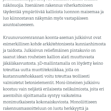
näkösuojia. Itsenäinen rakennus viherkattoineen
täydentää ympäröivää kallioista luonnon maisemaa ja
luo kiinnostavan näkymän myös vastapäiseen
asuntoalueeseen.
Kruunuvuorenrannan koonta-aseman julkisivut ovat
esimerkillinen kohde arkkitehtonisesta kunnianhimosta
ja taidosta. Julkisivun reliefimäinen pintakuvio on
saanut idean rouheisen kallion alati muuttuvasta
jäkäläkasvustosta. 3D-mallintamalla on löydetty keino
toteuttaa uutta muottitekniikkaa, jolla on
kustannustehokkaasti voitu toteuttaa teollisesti
valmistetut betonielementit. Moni-ilmeinen julkisivu
koostuu vain neljästä erilaisesta nelikulmiosta, joita eri
asentoihin sijoittamalla syntyy vaikutelma
monimutkaisesta kokonaiskuviosta. Monoliittiseen
rakennusmassoitteluun on luotu herkkyyttä ja