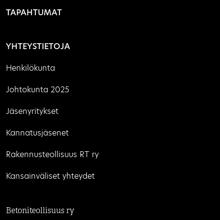
TAPAHTUMAT
YHTEYSTIETOJA
Henkilökunta
Johtokunta 2025
Jäsenyritykset
Kannatusjäsenet
Rakennusteollisuus RT ry
Kansainväliset yhteydet
Betoniteollisuus ry