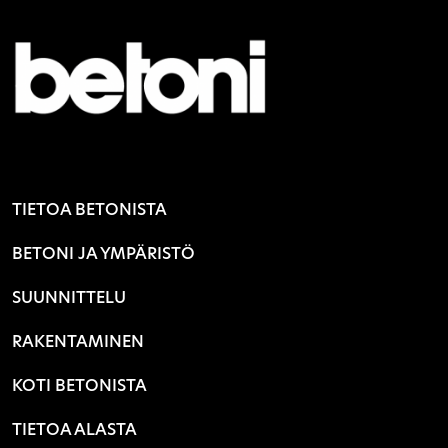
TIETOA BETONISTA
BETONI JA YMPÄRISTÖ
SUUNNITTELU
RAKENTAMINEN
KOTI BETONISTA
TIETOA ALASTA