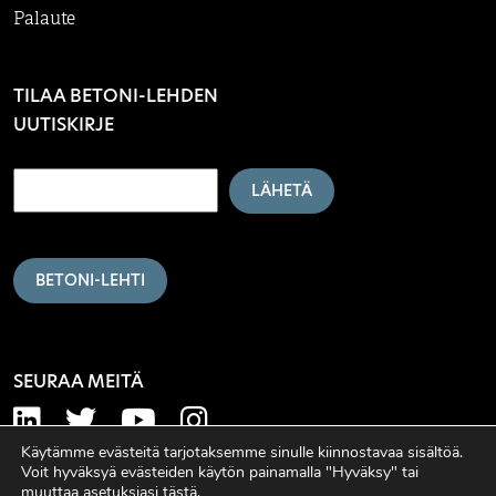
Palaute
TILAA BETONI-LEHDEN
UUTISKIRJE
LÄHETÄ
BETONI-LEHTI
SEURAA MEITÄ
Käytämme evästeitä tarjotaksemme sinulle kiinnostavaa sisältöä.
Voit hyväksyä evästeiden käytön painamalla "Hyväksy" tai
muuttaa asetuksiasi tästä
.