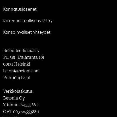
Kannatusjäsenet
Rakennusteollisuus RT ry
Kansainväliset yhteydet
Betoniteollisuus ry
PL 381 (Eteläranta 10)
00131 Helsinki
betoni@betoni.com
Puh. (09) 12991
Verkkolaskutus:
Betonia Oy
Y-tunnus 2455388-1
OVT 00372455388-1