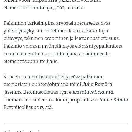
toinen vuosi. Kilpailussa palkitaan voittanut
elementtisuunnittelija 5.000,- eurolla.
Palkinnon tärkeimpinä arvosteluperusteina ovat
yhteistyökyky, suunnitelmien laatu, aikataulujen
pitävyys, tekninen osaaminen ja kustannustietoisuus.
Palkinto voidaan myöntää myös elämäntyöpalkintona
betonielementtien suunnittelijana ansioituneelle
elementtisuunnittelijalle.
Vuoden elementtisuunnittelija 2022 palkinnon
Juha Rämö
tuomariston puheenjohtajana toimi
ja
elementtivaliokunta
jäseninä Betoniteollisuus ry:n
.
Janne Kihula
Tuomariston sihteerinä toimi jaospäällikkö
Betoniteollisuus ry:stä.