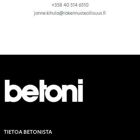
+358 40 514 6510
janne.kihula@rakennusteollisuus.fi
TIETOA BETONISTA