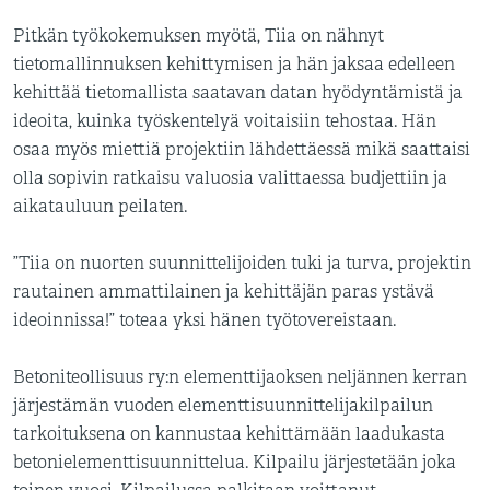
Pitkän työkokemuksen myötä, Tiia on nähnyt
tietomallinnuksen kehittymisen ja hän jaksaa edelleen
kehittää tietomallista saatavan datan hyödyntämistä ja
ideoita, kuinka työskentelyä voitaisiin tehostaa. Hän
osaa myös miettiä projektiin lähdettäessä mikä saattaisi
olla sopivin ratkaisu valuosia valittaessa budjettiin ja
aikatauluun peilaten.
”Tiia on nuorten suunnittelijoiden tuki ja turva, projektin
rautainen ammattilainen ja kehittäjän paras ystävä
ideoinnissa!” toteaa yksi hänen työtovereistaan.
Betoniteollisuus ry:n elementtijaoksen neljännen kerran
järjestämän vuoden elementtisuunnittelijakilpailun
tarkoituksena on kannustaa kehittämään laadukasta
betonielementtisuunnittelua. Kilpailu järjestetään joka