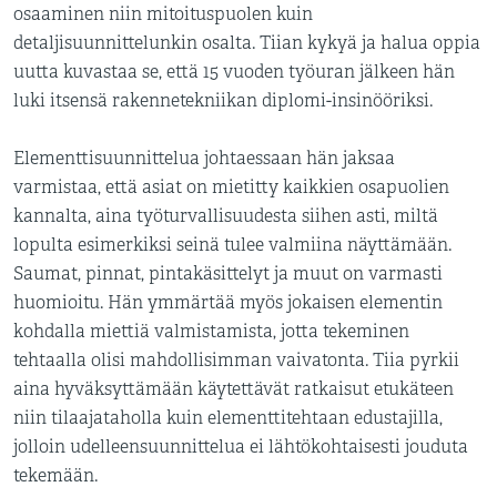
osaaminen niin mitoituspuolen kuin
detaljisuunnittelunkin osalta. Tiian kykyä ja halua oppia
uutta kuvastaa se, että 15 vuoden työuran jälkeen hän
luki itsensä rakennetekniikan diplomi-insinööriksi.
Elementtisuunnittelua johtaessaan hän jaksaa
varmistaa, että asiat on mietitty kaikkien osapuolien
kannalta, aina työturvallisuudesta siihen asti, miltä
lopulta esimerkiksi seinä tulee valmiina näyttämään.
Saumat, pinnat, pintakäsittelyt ja muut on varmasti
huomioitu. Hän ymmärtää myös jokaisen elementin
kohdalla miettiä valmistamista, jotta tekeminen
tehtaalla olisi mahdollisimman vaivatonta. Tiia pyrkii
aina hyväksyttämään käytettävät ratkaisut etukäteen
niin tilaajataholla kuin elementtitehtaan edustajilla,
jolloin udelleensuunnittelua ei lähtökohtaisesti jouduta
tekemään.