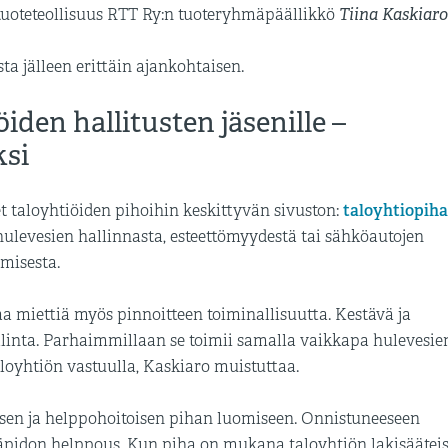
Tiina Kaskiaro
uoteteollisuus RTT Ry:n tuoteryhmäpäällikkö
a jälleen erittäin ajankohtaisen.
iden hallitusten jäsenille –
ksi
taloyhtiopihat
t taloyhtiöiden pihoihin keskittyvän sivuston:
 hulevesien hallinnasta, esteettömyydestä tai sähköautojen
misesta.
 miettiä myös pinnoitteen toiminallisuutta. Kestävä ja
linta. Parhaimmillaan se toimii samalla vaikkapa hulevesie
loyhtiön vastuulla, Kaskiaro muistuttaa.
lisen ja helppohoitoisen pihan luomiseen. Onnistuneeseen
äpidon helppous. Kun piha on mukana taloyhtiön lakisäätei