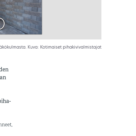
 näkökulmasta. Kuva: Kotimaiset pihakivivalmistajat
iden
han
piha-
nneet,