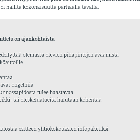
i hallita kokonaisuutta parhaalla tavalla.
nittelu on ajankohtaista
edellyttää olemassa olevien pihapintojen avaamista
köautoille
rantaa
ttavat ongelmia
kunnossapidosta tulee haastavaa
leikki- tai oleskelualueita halutaan kohentaa
 tulostaa esitteen yhtiökokouksien infopaketiksi.