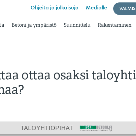
Ohjeita ja julkaisuja
Medialle
VALMIS
ta
Betoni ja ympäristö
Suunnittelu
Rakentaminen
taa ottaa osaksi taloyht
maa?