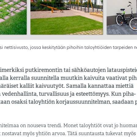
usi nettisivusto, jossa keskitytään pihoihin taloyhtiöiden tarpeiden
merkiksi putkiremontin tai sähköautojen latauspiste
la kerralla suunnitella muutkin kaivuita vaativat pi
ääräiset kalliit kaivuutyöt. Samalla kannattaa miettiä
edenhallinta, turvallisuus ja esteettömyys. Kun piha-
taan osaksi taloyhtiön korjaussuunnitelman, saadaan 
itelmaa on nouseva trendi. Monet taloyhtiöt ovat jo huoma
et nostavat myös yhtiön arvoa. Tätä suuntausta tukevat myös