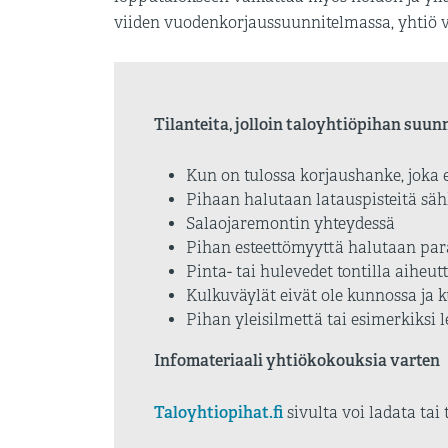
viiden vuodenkorjaussuunnitelmassa, yhtiö vo
Tilanteita, jolloin taloyhtiöpihan suun
Kun on tulossa korjaushanke, joka 
Pihaan halutaan latauspisteitä säh
Salaojaremontin yhteydessä
Pihan esteettömyyttä halutaan pa
Pinta- tai hulevedet tontilla aiheu
Kulkuväylät eivät ole kunnossa ja 
Pihan yleisilmettä tai esimerkiksi 
Infomateriaali yhtiökokouksia varten
Taloyhtiopihat.fi
sivulta voi ladata tai