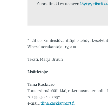
löytyy tästä >>
Suora linkki esitteeseen
* Lähde: Kiinteistövälittäjille tehdyt kyselyt
Viheraluerakantajat ry, 2010.
Teksti: Marja Bruun
Lisätietoja:
Tiina Kaskiaro
Tuoteryhmäpäällikkö, rakennusmateriaalit, 
p. +358 50 466 0297
e-mail:
tiina.kaskiaro@rt.fi