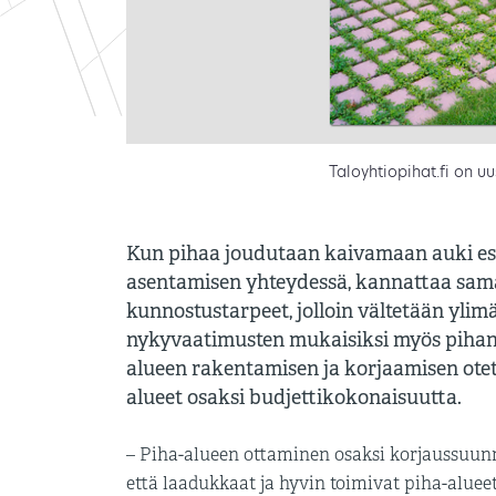
Taloyhtiopihat.fi on u
Kun pihaa joudutaan kaivamaan auki esi
asentamisen yhteydessä, kannattaa samal
kunnostustarpeet, jolloin vältetään ylim
nykyvaatimusten mukaisiksi myös pihan v
alueen rakentamisen ja korjaamisen ote
alueet osaksi budjettikokonaisuutta.
– Piha-alueen ottaminen osaksi korjaussuunn
että laadukkaat ja hyvin toimivat piha-alue