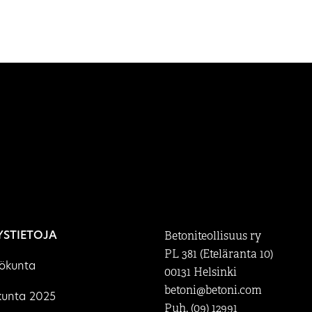
YSTIETOJA
Betoniteollisuus ry
PL 381 (Eteläranta 10)
lökunta
00131 Helsinki
betoni@betoni.com
kunta 2025
Puh. (09) 12991