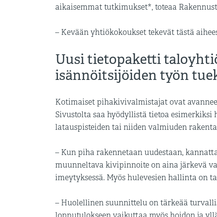
aikaisemmat tutkimukset*, toteaa Rakennust
– Kevään yhtiökokoukset tekevät tästä aiheest
Uusi tietopaketti taloyhtiö
isännöitsijöiden työn tue
Kotimaiset pihakivivalmistajat ovat avannee
Sivustolta saa hyödyllistä tietoa esimerkiksi
latauspisteiden tai niiden valmiuden rakenta
– Kun piha rakennetaan uudestaan, kannattaa
muunneltava kivipinnoite on aina järkevä va
imeytyksessä. Myös hulevesien hallinta on ta
– Huolellinen suunnittelu on tärkeää turval
lopputulokseen vaikuttaa myös hoidon ja yll