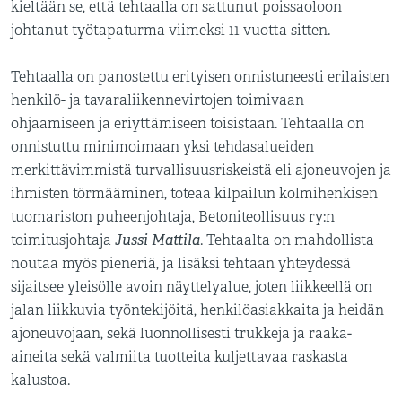
kieltään se, että tehtaalla on sattunut poissaoloon
johtanut työtapaturma viimeksi 11 vuotta sitten.
Tehtaalla on panostettu erityisen onnistuneesti erilaisten
henkilö- ja tavaraliikennevirtojen toimivaan
ohjaamiseen ja eriyttämiseen toisistaan. Tehtaalla on
onnistuttu minimoimaan yksi tehdasalueiden
merkittävimmistä turvallisuusriskeistä eli ajoneuvojen ja
ihmisten törmääminen, toteaa kilpailun kolmihenkisen
tuomariston puheenjohtaja, Betoniteollisuus ry:n
Jussi Mattila
toimitusjohtaja
. Tehtaalta on mahdollista
noutaa myös pieneriä, ja lisäksi tehtaan yhteydessä
sijaitsee yleisölle avoin näyttelyalue, joten liikkeellä on
jalan liikkuvia työntekijöitä, henkilöasiakkaita ja heidän
ajoneuvojaan, sekä luonnollisesti trukkeja ja raaka-
aineita sekä valmiita tuotteita kuljettavaa raskasta
kalustoa.