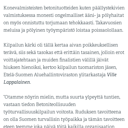
Konevalmisteisten betonituotteiden kuten päällystekivien
valmistuksessa monesti ongelmalliset ääni- ja pölyhaitat
on myös onnistuttu torjumaan tehokkaasti. Takavuosien
meluisa ja pölyinen työympäristö loistaa poissaolollaan.
Kilpailun kärki oli tällä kertaa aivan poikkeuksellisen
terävä, siis sekä tasokas että erittäin tasainen, jolloin erot
voittajatehtaan ja muiden finalistien välillä jäivät
hiuksen hienoiksi, kertoo kilpailun tuomariston jäsen,
Ville
Etelä-Suomen Aluehallintoviraston ylitarkastaja
Lappalainen
.
”Otamme nöyrin mielin, mutta suurta ylpeyttä tuntien,
vastaan tiedon Betoniteollisuuden
työturvallisuuskilpailun voitosta. Ruduksen tavoitteena
on olla Suomen turvallisin työpaikka ja tämän tavoitteen
eteen teemme joka päivä töitä kaikilla organisaation