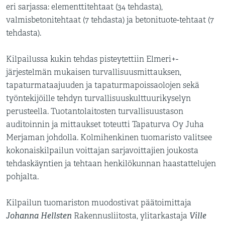
eri sarjassa: elementtitehtaat (34 tehdasta),
valmisbetonitehtaat (7 tehdasta) ja betonituote-tehtaat (7
tehdasta).
Kilpailussa kukin tehdas pisteytettiin Elmeri+-
järjestelmän mukaisen turvallisuusmittauksen,
tapaturmataajuuden ja tapaturmapoissaolojen sekä
työntekijöille tehdyn turvallisuuskulttuurikyselyn
perusteella. Tuotantolaitosten turvallisuustason
auditoinnin ja mittaukset toteutti Tapaturva Oy Juha
Merjaman johdolla. Kolmihenkinen tuomaristo valitsee
kokonaiskilpailun voittajan sarjavoittajien joukosta
tehdaskäyntien ja tehtaan henkilökunnan haastattelujen
pohjalta.
Kilpailun tuomariston muodostivat päätoimittaja
Johanna Hellsten
Ville
Rakennusliitosta, ylitarkastaja