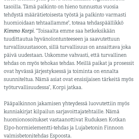
tasoilla. Tämä palkinto on hieno tunnustus vuosia
tehdystä määrätietoisesta työstä ja palkinto varmasti
huomioidaan tehtaallamme”, toteaa tehdaspäällikkö
Kimmo Korpi
. ”Toisaalta emme saa hetkeksikään
tuudittautua hyvänolontunteeseen ja saavutettuun
turvallisuustasoon, sillä turvallisuus on ansaittava joka
päivä uudestaan. Uskomme vahvasti, että turvallinen
tehdas on myös tehokas tehdas. Meillä paikat ja prosessit
ovat hyvässä järjestyksessä ja toiminta on ennalta
suunniteltua. Nämä asiat ovat ensisijaisen tärkeitä myös
työturvallisuudessa”, Korpi jatkaa.
Pääpalkinnon jakamisen yhteydessä luovutettiin myös
kunniakirjat kilpailun sarjavoittajatehtaille. Nämä
huomionosoitukset vastaanottivat Ruduksen Kotkan
Elpo-hormielementti-tehdas ja Lujabetonin Finnoon
valmisbetonitehdas Espoosta.