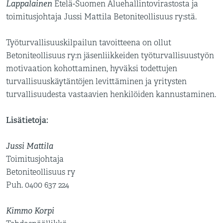
Lappalainen
Etelä-Suomen Aluehallintovirastosta ja
toimitusjohtaja Jussi Mattila Betoniteollisuus ry:stä.
Työturvallisuuskilpailun tavoitteena on ollut
Betoniteollisuus ry:n jäsenliikkeiden työturvallisuustyön
motivaation kohottaminen, hyväksi todettujen
turvallisuuskäytäntöjen levittäminen ja yritysten
turvallisuudesta vastaavien henkilöiden kannustaminen.
Lisätietoja:
Jussi Mattila
Toimitusjohtaja
Betoniteollisuus ry
Puh. 0400 637 224
Kimmo Korpi