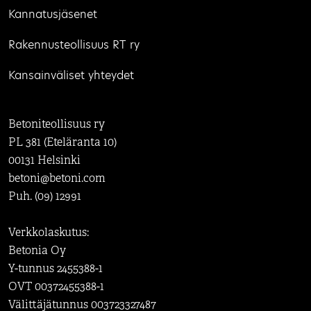
Kannatusjäsenet
Rakennusteollisuus RT ry
Kansainväliset yhteydet
Betoniteollisuus ry
PL 381 (Eteläranta 10)
00131 Helsinki
betoni@betoni.com
Puh. (09) 12991
Verkkolaskutus:
Betonia Oy
Y-tunnus 2455388-1
OVT 00372455388-1
Välittäjätunnus 003723327487