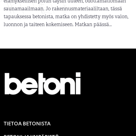
elämyksellisen polun täysin uuteen, odottamattomaan
saunamaailmaan. Jo rakennusmateriaaliltaan, tässä
tapauksessa betonista, matka on yhdistetty myös valon,
luonnon ja taiteen kokemiseen. Matkan päässä...
TIETOA BETONISTA