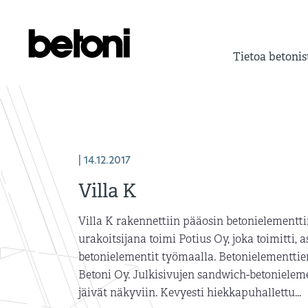
Tietoa betonis
| 14.12.2017
Villa K
Villa K rakennettiin pääosin betonielementt
urakoitsijana toimi Potius Oy, joka toimitti, as
betonielementit työmaalla. Betonielementtie
Betoni Oy. Julkisivujen sandwich-betoniele
jäivät näkyviin. Kevyesti hiekkapuhallettu...