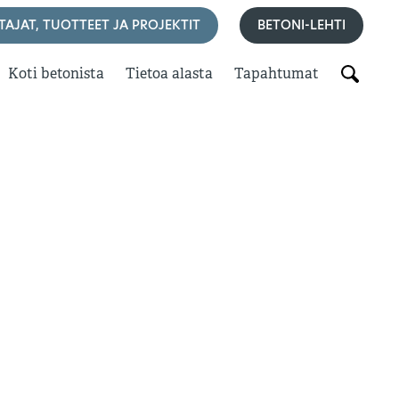
TAJAT, TUOTTEET JA PROJEKTIT
BETONI-LEHTI
Koti betonista
Tietoa alasta
Tapahtumat