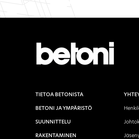
TIETOA BETONISTA
YHTE
BETONI JA YMPÄRISTÖ
Henki
SUUNNITTELU
Johto
RAKENTAMINEN
Jäseny