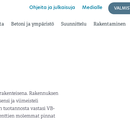
Ohjeita ja julkaisuja
Medialle
VALMIS
ta
Betoni ja ympäristö
Suunnittelu
Rakentaminen
irakenteisena. Rakennuksen
ensi ja viimeisteli
n tuotannosta vastasi VB-
menttien molemmat pinnat