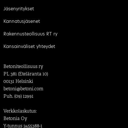
Jäsenyritykset
Kannatusjäsenet
Rakennusteollisuus RT ry
Kansainväliset yhteydet
Betoniteollisuus ry
PL 381 (Eteläranta 10)
00131 Helsinki
betoni@betoni.com
Puh. (09) 12991
Verkkolaskutus:
Betonia Oy
Y-tunnus 2455388-1