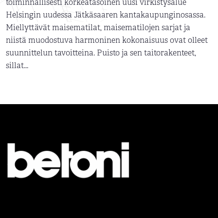
toiminnallisesti korkeatasoinen uusi virkistysalue
Helsingin uudessa Jätkäsaaren kantakaupunginosassa.
Miellyttävät maisematilat, maisematilojen sarjat ja
niistä muodostuva harmoninen kokonaisuus ovat olleet
suunnittelun tavoitteina. Puisto ja sen taitorakenteet,
sillat...