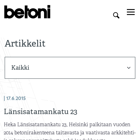
Artikkelit
| 17.6.2015
Länsisatamankatu 23
Heka Länsisatamankatu 23, Helsinki palkitaan vuoden
2014 betonirakenteena taitavasta ja vaativasta arkkitehti-