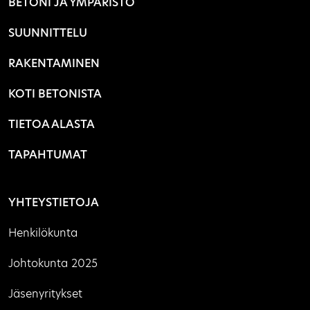
BETONI JA YMPÄRISTÖ
SUUNNITTELU
RAKENTAMINEN
KOTI BETONISTA
TIETOA ALASTA
TAPAHTUMAT
YHTEYSTIETOJA
Henkilökunta
Johtokunta 2025
Jäsenyritykset