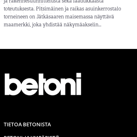
ja rakennesuunnittelusta sekä laadukkaasta
toteutuksesta. Pitsimäinen ja raikas asuinkerrostalo
torneineen on Jätkäsaaren maisemassa näyttävä
maamerkki, joka yhdistää näkymäakselin...
TIETOA BETONISTA