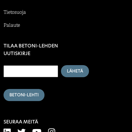
Tietosuoja
Palaute
TILAA BETONI-LEHDEN
UUTISKIRJE
LÄHETÄ
BETONI-LEHTI
SEURAA MEITÄ