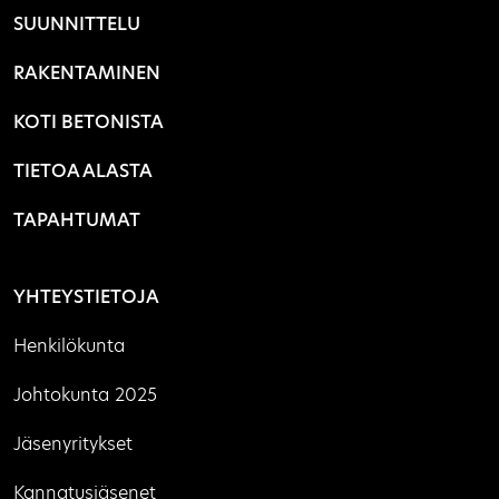
SUUNNITTELU
RAKENTAMINEN
KOTI BETONISTA
TIETOA ALASTA
TAPAHTUMAT
YHTEYSTIETOJA
Henkilökunta
Johtokunta 2025
Jäsenyritykset
Kannatusjäsenet