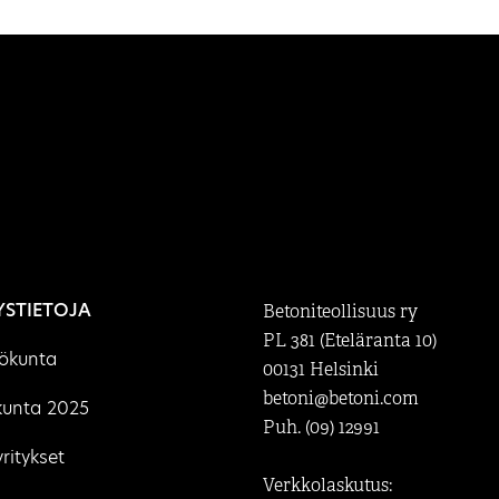
YSTIETOJA
Betoniteollisuus ry
PL 381 (Eteläranta 10)
lökunta
00131 Helsinki
betoni@betoni.com
kunta 2025
Puh. (09) 12991
ritykset
Verkkolaskutus: