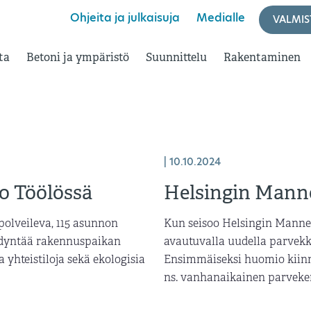
Ohjeita ja julkaisuja
Medialle
VALMIS
ta
Betoni ja ympäristö
Suunnittelu
Rakentaminen
| 10.10.2024
o Töölössä
Helsingin Mann
polveileva, 115 asunnon
Kun seisoo Helsingin Manne
yödyntää rakennuspaikan
avautuvalla uudella parvekke
 yhteistiloja sekä ekologisia
Ensimmäiseksi huomio kiinni
ns. vanhanaikainen parveker