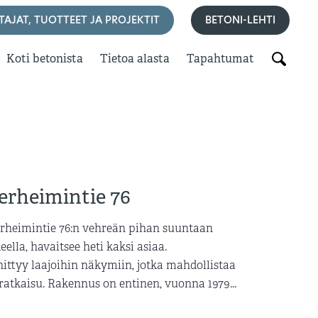
TAJAT, TUOTTEET JA PROJEKTIT
BETONI-LEHTI
Koti betonista
Tietoa alasta
Tapahtumat
erheimintie 76
rheimintie 76:n vehreän pihan suuntaan
ella, havaitsee heti kaksi asiaa.
ttyy laajoihin näkymiin, jotka mahdollistaa
atkaisu. Rakennus on entinen, vuonna 1979...