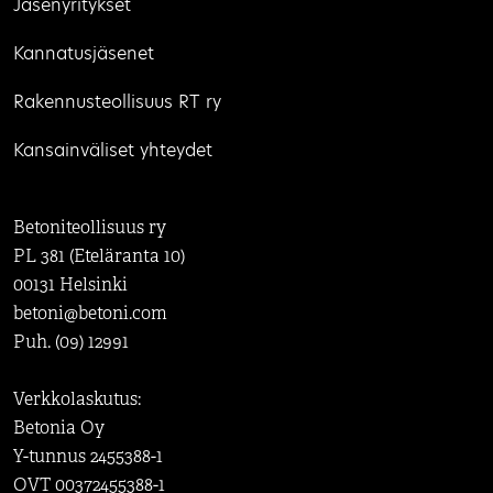
Jäsenyritykset
Kannatusjäsenet
Rakennusteollisuus RT ry
Kansainväliset yhteydet
Betoniteollisuus ry
PL 381 (Eteläranta 10)
00131 Helsinki
betoni@betoni.com
Puh. (09) 12991
Verkkolaskutus:
Betonia Oy
Y-tunnus 2455388-1
OVT 00372455388-1