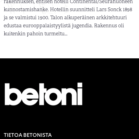
rakennuksen, entisen hotelli Continental/Seurahuoneen
kunnostamishanke. Hotellin suunnitteli Lars Sonck 1898
ja se valmistui 1900. Talon alkuperäinen arkkitehtuuri
edustaa eurooppalaistyylistä jugendia. Rakennus oli
kuitenkin pahoin turmeltu...
TIETOA BETONISTA