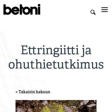
Ettringiitti ja
ohuthietutkimus
< Takaisin hakuun