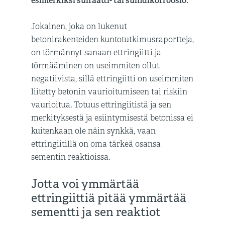
esimerkiksi sulfaatti- tai sulfidikorroosio.
Jokainen, joka on lukenut
betonirakenteiden kuntotutkimusraportteja,
on törmännyt sanaan ettringiitti ja
törmääminen on useimmiten ollut
negatiivista, sillä ettringiitti on useimmiten
liitetty betonin vaurioitumiseen tai riskiin
vaurioitua. Totuus ettringiitistä ja sen
merkityksestä ja esiintymisestä betonissa ei
kuitenkaan ole näin synkkä, vaan
ettringiitillä on oma tärkeä osansa
sementin reaktioissa.
Jotta voi ymmärtää
ettringiittiä pitää ymmärtää
sementti ja sen reaktiot