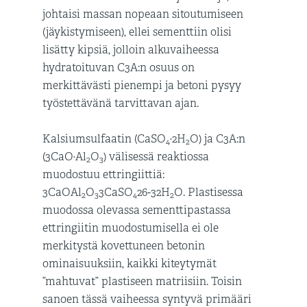
johtaisi massan nopeaan sitoutumiseen
(jäykistymiseen), ellei sementtiin olisi
lisätty kipsiä, jolloin alkuvaiheessa
hydratoituvan C3A:n osuus on
merkittävästi pienempi ja betoni pysyy
työstettävänä tarvittavan ajan.
Kalsiumsulfaatin (CaSO
·2H
O) ja C3A:n
4
2
(3CaO·Al
O
) välisessä reaktiossa
2
3
muodostuu ettringiittiä:
3CaOAl
O
3CaSO
26-32H
O. Plastisessa
2
3
4
2
muodossa olevassa sementtipastassa
ettringiitin muodostumisella ei ole
merkitystä kovettuneen betonin
ominaisuuksiin, kaikki kiteytymät
”mahtuvat” plastiseen matriisiin. Toisin
sanoen tässä vaiheessa syntyvä primääri