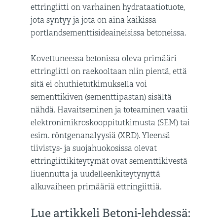
ettringiitti on varhainen hydrataatiotuote,
jota syntyy ja jota on aina kaikissa
portlandsementtisideaineisissa betoneissa.
Kovettuneessa betonissa oleva primääri
ettringiitti on raekooltaan niin pientä, että
sitä ei ohuthietutkimuksella voi
sementtikiven (sementtipastan) sisältä
nähdä. Havaitseminen ja toteaminen vaatii
elektronimikroskooppitutkimusta (SEM) tai
esim. röntgenanalyysiä (XRD). Yleensä
tiivistys- ja suojahuokosissa olevat
ettringiittikiteytymät ovat sementtikivestä
liuennutta ja uudelleenkiteytynyttä
alkuvaiheen primääriä ettringiittiä.
Lue artikkeli Betoni-lehdessä: