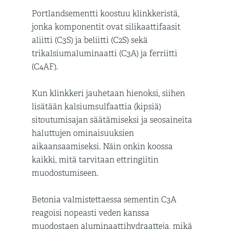
Portlandsementti koostuu klinkkeristä,
jonka komponentit ovat silikaattifaasit
aliitti (C3S) ja beliitti (C2S) sekä
trikalsiumaluminaatti (C3A) ja ferriitti
(C4AF).
Kun klinkkeri jauhetaan hienoksi, siihen
lisätään kalsiumsulfaattia (kipsiä)
sitoutumisajan säätämiseksi ja seosaineita
haluttujen ominaisuuksien
aikaansaamiseksi. Näin onkin koossa
kaikki, mitä tarvitaan ettringiitin
muodostumiseen.
Betonia valmistettaessa sementin C3A
reagoisi nopeasti veden kanssa
muodostaen aluminaattihydraatteja, mikä