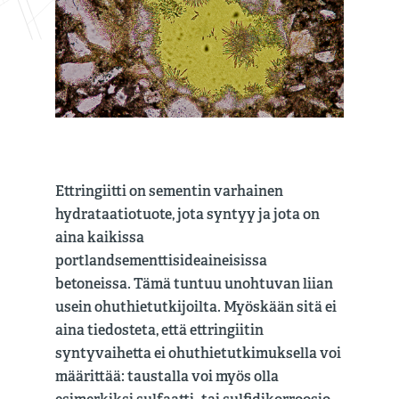
Ettringiitti on sementin varhainen
hydrataatiotuote, jota syntyy ja jota on
aina kaikissa
portlandsementtisideaineisissa
betoneissa. Tämä tuntuu unohtuvan liian
usein ohuthietutkijoilta. Myöskään sitä ei
aina tiedosteta, että ettringiitin
syntyvaihetta ei ohuthietutkimuksella voi
määrittää: taustalla voi myös olla