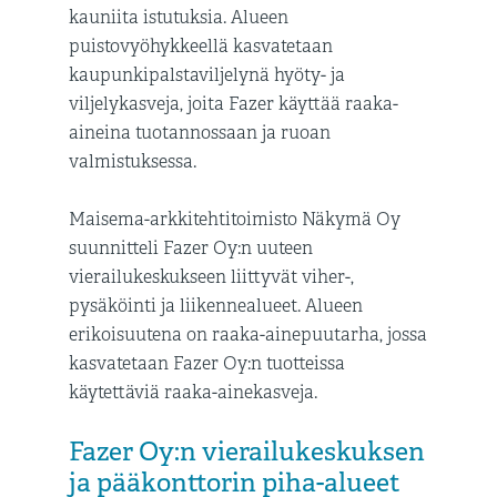
kauniita istutuksia. Alueen
puistovyöhykkeellä kasvatetaan
kaupunkipalstaviljelynä hyöty- ja
viljelykasveja, joita Fazer käyttää raaka-
aineina tuotannossaan ja ruoan
valmistuksessa.
Maisema-arkkitehtitoimisto Näkymä Oy
suunnitteli Fazer Oy:n uuteen
vierailukeskukseen liittyvät viher-,
pysäköinti ja liikennealueet. Alueen
erikoisuutena on raaka-ainepuutarha, jossa
kasvatetaan Fazer Oy:n tuotteissa
käytettäviä raaka-ainekasveja.
Fazer Oy:n vierailukeskuksen
ja pääkonttorin piha-alueet