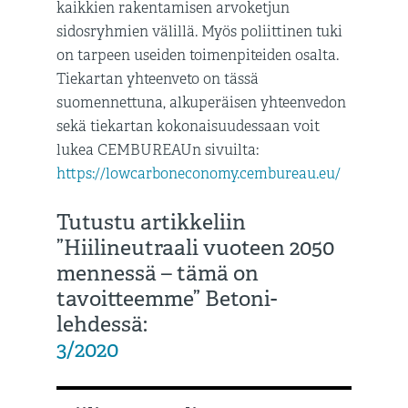
kaikkien rakentamisen arvoketjun
sidosryhmien välillä. Myös poliittinen tuki
on tarpeen useiden toimenpiteiden osalta.
Tiekartan yhteenveto on tässä
suomennettuna, alkuperäisen yhteenvedon
sekä tiekartan kokonaisuudessaan voit
lukea CEMBUREAUn sivuilta:
https://lowcarboneconomy.cembureau.eu/
Tutustu artikkeliin
”Hiilineutraali vuoteen 2050
mennessä – tämä on
tavoitteemme” Betoni-
lehdessä:
3/2020