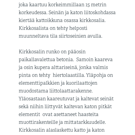
joka kaartuu korkeimmillaan 15 metrin
korkeudessa. Seinän ja katon liitoskohdassa
kiertää kattoikkuna osassa kirkkosalia.
Kirkkosalista on tehty helposti
muunneltava tila siirtoseinien avulla.
Kirkkosalin runko on pääosin
paikallavalettua betonia. Samoin kaareva
ja osin kupera alttariseinä, jonka valmis
pinta on tehty hiertolaastilla. Yläpohja on
elementtipalkkien ja kuorilaattojen
muodostama liittolaattarakenne.
Yläosastaan kaareutuvat ja kaltevat seinät
sekä niihin liittyvät kaltevan katon pitkät
elementit ovat asettaneet haasteita
muottirakenteille ja mittatarkkuudelle.
Kirkkosalin alaslaskettu katto ja katon