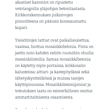
akustiset kammiot on ripustettu
vetotangoilla yläpohjan betonilaatasta.
Kirkkorakennuksen julkisivujen
pinnoitteena on pääosin konesaumattu
kupari.
Yleisötilojen lattiat ovat paikallavalettua,
vaaleaa, hiottua mosaiikkibetonia. Pinta on
jaettu noin kahden neliön ruutuihin ohuilla
messinkilistoilla. Samaa mosaiikkibetonia
on käytetty myös portaissa, kirkkosalin
kalusteissa: alttari- ja kastepöydässä sekä
lähetyskynttelikössä ja muissa tasojen
käyttöpinnoissa. Mosaiikkibetonipinnat ja
toteutuksen laatu on esimerkillinen osoitus
ammattitaitoisesta osaamisesta.