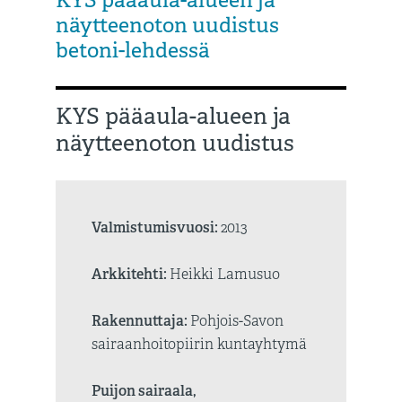
KYS pääaula-alueen ja
näytteenoton uudistus
betoni-lehdessä
KYS pääaula-alueen ja
näytteenoton uudistus
Valmistumisvuosi:
2013
Arkkitehti:
Heikki Lamusuo
Rakennuttaja:
Pohjois-Savon
sairaanhoitopiirin kuntayhtymä
Puijon sairaala,