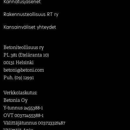
Kannatusjäsenet
Rakennusteollisuus RT ry
Kansainväliset yhteydet
Betoniteollisuus ry
PL 381 (Eteläranta 10)
00131 Helsinki
betoni@betoni.com
Puh. (09) 12991
Verkkolaskutus:
Betonia Oy
Y-tunnus 2455388-1
OVT 00372455388-1
Välittäjätunnus 003723327487