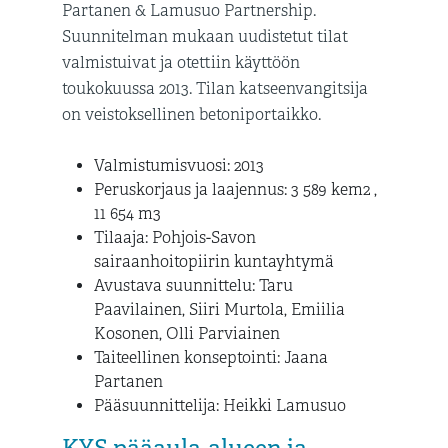
Partanen & Lamusuo Partnership.
Suunnitelman mukaan uudistetut tilat
valmistuivat ja otettiin käyttöön
toukokuussa 2013. Tilan katseenvangitsija
on veistoksellinen betoniportaikko.
Valmistumisvuosi: 2013
Peruskorjaus ja laajennus: 3 589 kem2 ,
11 654 m3
Tilaaja: Pohjois-Savon
sairaanhoitopiirin kuntayhtymä
Avustava suunnittelu: Taru
Paavilainen, Siiri Murtola, Emiilia
Kosonen, Olli Parviainen
Taiteellinen konseptointi: Jaana
Partanen
Pääsuunnittelija: Heikki Lamusuo