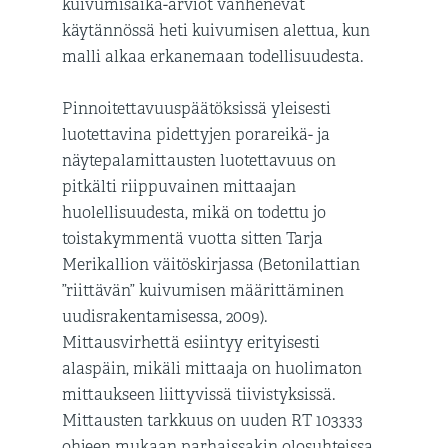
kuivumisaika-arviot vanhenevat
käytännössä heti kuivumisen alettua, kun
malli alkaa erkanemaan todellisuudesta.
Pinnoitettavuuspäätöksissä yleisesti
luotettavina pidettyjen porareikä- ja
näytepalamittausten luotettavuus on
pitkälti riippuvainen mittaajan
huolellisuudesta, mikä on todettu jo
toistakymmentä vuotta sitten Tarja
Merikallion väitöskirjassa (Betonilattian
”riittävän” kuivumisen määrittäminen
uudisrakentamisessa, 2009).
Mittausvirhettä esiintyy erityisesti
alaspäin, mikäli mittaaja on huolimaton
mittaukseen liittyvissä tiivistyksissä.
Mittausten tarkkuus on uuden RT 103333
ohjeen mukaan parhaissakin olosuhteissa