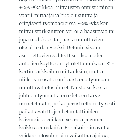
+-2% -yksikköä. Mittausten onnistuminen
vaatii mittaajalta huolellisuutta ja
erityisesti työmaaoloissa +-2% -yksikön
mittaustarkkuuteen voi olla haastavaa tai
jopa mahdotonta päästä muuttuvien
olosuhteiden vuoksi. Betonin sisään
asennettavien suhteellisen kosteuden
anturien käyttö on nyt otettu mukaan RT-
kortin tarkkoihin mittauksiin, mutta
niidenkin osalta on haasteena työmaan
muuttuvat olosuhteet. Näistä seikoista
johtuen työmailla on edelleen tarve
menetelmälle, jonka perusteella erityisesti
paikallavalettujen betonilattioiden
kuivumista voidaan seurata ja ennen
kaikkea ennakoida. Ennakoinnin avulla
voidaan olosuhteisiin vaikuttaa ajoissa,