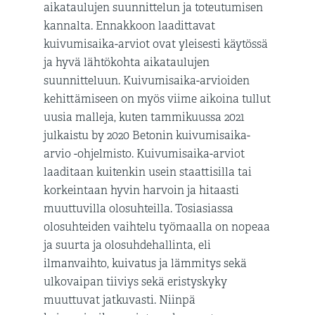
aikataulujen suunnittelun ja toteutumisen
kannalta. Ennakkoon laadittavat
kuivumisaika-arviot ovat yleisesti käytössä
ja hyvä lähtökohta aikataulujen
suunnitteluun. Kuivumisaika-arvioiden
kehittämiseen on myös viime aikoina tullut
uusia malleja, kuten tammikuussa 2021
julkaistu by 2020 Betonin kuivumisaika-
arvio -ohjelmisto. Kuivumisaika-arviot
laaditaan kuitenkin usein staattisilla tai
korkeintaan hyvin harvoin ja hitaasti
muuttuvilla olosuhteilla. Tosiasiassa
olosuhteiden vaihtelu työmaalla on nopeaa
ja suurta ja olosuhdehallinta, eli
ilmanvaihto, kuivatus ja lämmitys sekä
ulkovaipan tiiviys sekä eristyskyky
muuttuvat jatkuvasti. Niinpä