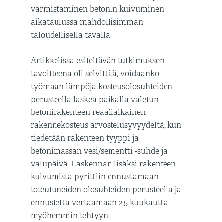
varmistaminen betonin kuivuminen
aikataulussa mahdollisimman
taloudellisella tavalla.
Artikkelissa esiteltävän tutkimuksen
tavoitteena oli selvittää, voidaanko
työmaan lämpöja kosteusolosuhteiden
perusteella laskea paikalla valetun
betonirakenteen reaaliaikainen
rakennekosteus arvostelusyvyydeltä, kun
tiedetään rakenteen tyyppi ja
betonimassan vesi/sementti -suhde ja
valupäivä. Laskennan lisäksi rakenteen
kuivumista pyrittiin ennustamaan
toteutuneiden olosuhteiden perusteella ja
ennustetta vertaamaan 2,5 kuukautta
myöhemmin tehtyyn