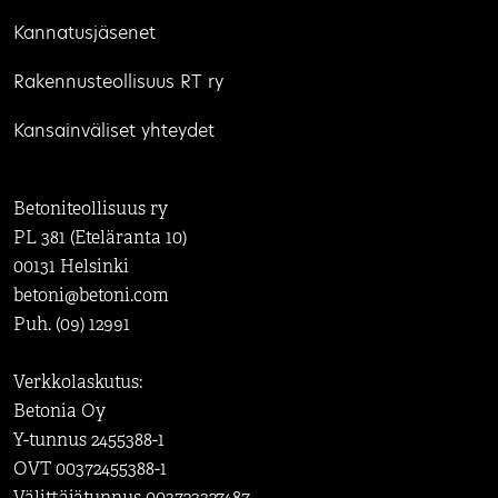
Kannatusjäsenet
Rakennusteollisuus RT ry
Kansainväliset yhteydet
Betoniteollisuus ry
PL 381 (Eteläranta 10)
00131 Helsinki
betoni@betoni.com
Puh. (09) 12991
Verkkolaskutus:
Betonia Oy
Y-tunnus 2455388-1
OVT 00372455388-1