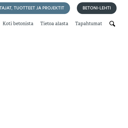
TAJAT, TUOTTEET JA PROJEKTIT
BETONI-LEHTI
Koti betonista
Tietoa alasta
Tapahtumat