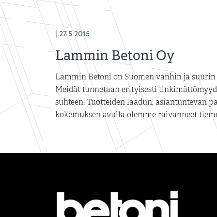
| 27.5.2015
Lammin Betoni Oy
Lammin Betoni on Suomen vanhin ja suurin b
Meidät tunnetaan erityisesti tinkimättömyy
suhteen. Tuotteiden laadun, asiantuntevan pa
kokemuksen avulla olemme raivanneet tiemm