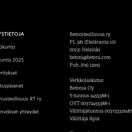
YSTIETOJA
Betoniteollisuus ry
PL 381 (Eteläranta 10)
lökunta
00131 Helsinki
betoni@betoni.com
kunta 2025
Puh. (09) 12991
ritykset
Verkkolaskutus:
tusjäsenet
Betonia Oy
Y-tunnus 2455388-1
usteollisuus RT ry
OVT 00372455388-1
Välittäjätunnus 00372332748
nväliset yhteydet
Välittäjä Apix