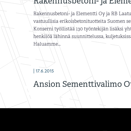
Rakennusbetoni- ja Eleme
Rakennusbetoni- ja Elementti Oy ja RB Laat
vastuullisia erikoisbetonituotteita Suomen se
Konserni työllistää 130 työntekijän lisäksi yht
henkilöä lähinnä suunnittelussa, kuljetuksiss
Haluamme...
| 17.6.2015
Ansion Sementtivalimo O