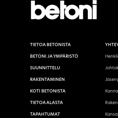
TIETOA BETONISTA
YHTE
BETONI JA YMPÄRISTÖ
Henki
SUUNNITTELU
Johto
RAKENTAMINEN
Jäseny
KOTI BETONISTA
Kanna
TIETOA ALASTA
Rakenn
TAPAHTUMAT
Kansai