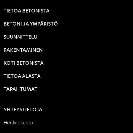
TIETOA BETONISTA
BETONI JA YMPÄRISTÖ
SUUNNITTELU
RAKENTAMINEN
KOTI BETONISTA
TIETOA ALASTA
TAPAHTUMAT
YHTEYSTIETOJA
Henkilökunta